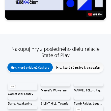
Nakupuj hry z posledného dielu relácie
State of Play
Hry, ktoré prídu už čoskoro
Hry, ktoré sú práve k dispozícii
Marvel’s Wolverine
MARVEL Tōkon: Fighting Souls
God of War Laufey
Dune: Awakening
SILENT HILL: Townfall
Tomb Raider: Legacy of Atlantis