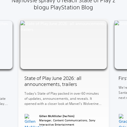
Najnovšie správy o relácii State of Play z
blogu PlayStation Blog
State of Play June 2026: all
Fir
announcements, trailers
We’re
Santa
Today’s State of Play packed in over 60 minutes
next 
tate
of updates, announcements, and reveals. It
of Wa
lay.
opened with a closer look at Marvel’s Wolverine
God o
and concluded with the reveal of God of War
end, 
ed
Laufey. Between those two heavyweights, a
Gillen McAllister (he/him)
Krato
e 5,
barrage of release dates, fresh looks, and
Manager, Content Communications, Sony
surprises. The rest of your 2026 is looking stacked
Interactive Entertainment