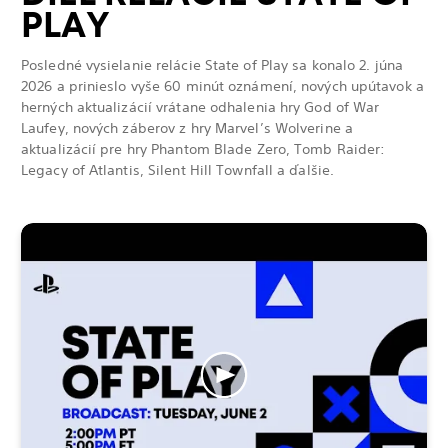
PLAY
Posledné vysielanie relácie State of Play sa konalo 2. júna
2026 a prinieslo vyše 60 minút oznámení, nových upútavok a
herných aktualizácií vrátane odhalenia hry God of War
Laufey, nových záberov z hry Marvel’s Wolverine a
aktualizácií pre hry Phantom Blade Zero, Tomb Raider:
Legacy of Atlantis, Silent Hill Townfall a ďalšie.