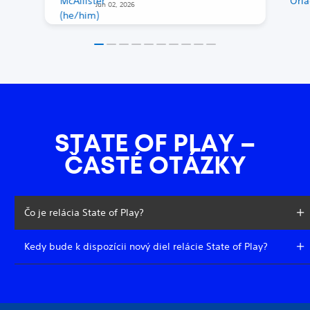
Jun 02, 2026
(and […]
STATE OF PLAY –
ČASTÉ OTÁZKY
Čo je relácia State of Play?
Kedy bude k dispozícii nový diel relácie State of Play?