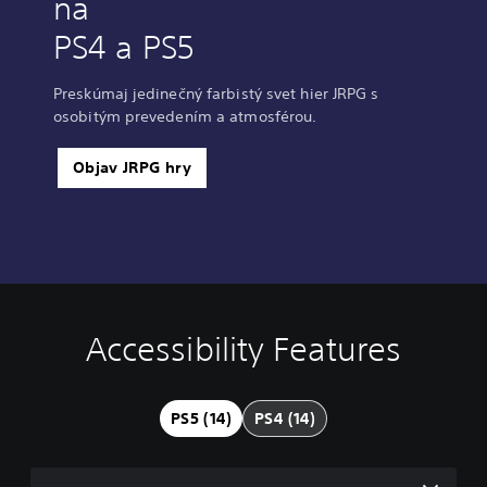
na
PS4 a PS5
Preskúmaj jedinečný farbistý svet hier JRPG s
osobitým prevedením a atmosférou.
Objav JRPG hry
Accessibility Features
V
S
C
A
o
u
o
d
l
b
n
j
u
t
t
u
PS5 (14)
PS4 (14)
m
i
r
s
e
t
o
t
C
l
l
a