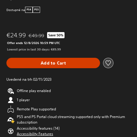
Dostupné na
PS4
PS5
€24.99
€49.99
Save 50%
Discounted from original price of €49.99
Offer ends 12/8/2026 10:59 PM UTC
Lowest price in last 30 days: €49.99
Add to Cart
Uvedené na trh 02/11/2023
Offline play enabled
1 player
Remote Play supported
PS5 and PS Portal cloud streaming supported only with Premium
subscription
Accessibility features (14)
Accessibility Features