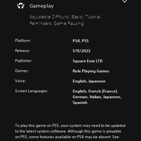
c
u
m
s
Gameplay
a
c
u
u
n
a
t
Adjustable Difficulty (Basic), Tutorial
b
c
n
e
t
h
Reminders, Game Pausing
r
i
i
a
e
n
t
n
d
d
l
g
u
Platform:
PS4, PS5
i
e
e
c
v
s
Release:
1/11/2023
t
e
i
f
h
t
d
Publisher:
Square Enix LTD
o
e
h
u
r
c
e
Genres:
Role Playing Games
a
t
o
o
l
h
n
v
Voice:
English, Japanese
a
e
t
e
u
m
r
Screen Languages:
English, French (France),
r
d
a
o
German, Italian, Japanese,
a
i
i
l
Spanish
l
o
n
s
l
v
s
t
c
o
t
o
h
l
o
a
a
To play this game on PS5, your system may need to be updated 
u
r
n
l
to the latest system software. Although this game is playable 
m
y
a
l
on PS5, some features available on PS4 may be absent. See 
e