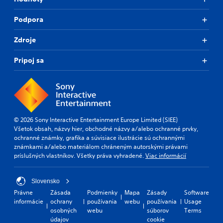
v
t
i
y
Podpora
d
l
e
e
d
Zdroje
v
.
e
l
Pripoj sa
.
A
d
T
j
u
u
t
s
© 2026 Sony Interactive Entertainment Europe Limited (SIEE)
o
t
Všetok obsah, názvy hier, obchodné názvy a/alebo ochranné prvky,
r
a
ochranné známky, grafika a súvisiace ilustrácie sú ochrannými
i
b
známkami a/alebo materiálom chráneným autorskými právami
a
l
príslušných vlastníkov. Všetky práva vyhradené.
Viac informácií
l
e
R
S
e
t
Slovensko
m
i
Právne
Zásada
Podmienky
Mapa
Zásady
Software
i
c
informácie
ochrany
používania
webu
používania
Usage
n
osobných
webu
súborov
Terms
k
údajov
cookie
d
I