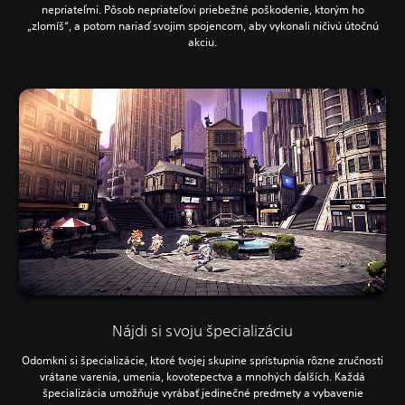
nepriateľmi. Pôsob nepriateľovi priebežné poškodenie, ktorým ho
„zlomíš“, a potom nariaď svojim spojencom, aby vykonali ničivú útočnú
akciu.
Nájdi si svoju špecializáciu
Odomkni si špecializácie, ktoré tvojej skupine sprístupnia rôzne zručnosti
vrátane varenia, umenia, kovotepectva a mnohých ďalších. Každá
špecializácia umožňuje vyrábať jedinečné predmety a vybavenie