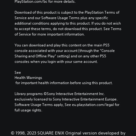
a
l
e
PlayStation.com/bc for more details.
s
n
t
n
.
d
e
g
Download of this product is subject to the PlayStation Terms of 
m
r
e
Service and our Software Usage Terms plus any specific 
a
n
o
additional conditions applying to this product. If you do not wish 
i
a
f
to accept these terms, do not download this product. See Terms 
n
t
t
of Service for more important information.
c
i
h
h
v
e
You can download and play this content on the main PS5 
a
e
g
console associated with your account (through the “Console 
r
p
a
Sharing and Offline Play” setting) and on any other PS5 
a
r
m
consoles when you login with your same account.
c
e
e
t
s
b
See 
e
e
Health Warnings
y
r
t
 for important health information before using this product.
c
s
l
h
o
a
Library programs ©Sony Interactive Entertainment Inc. 
o
n
y
exclusively licensed to Sony Interactive Entertainment Europe. 
o
l
o
Software Usage Terms apply, See eu.playstation.com/legal for 
s
y
u
full usage rights.
i
.
t
n
,
g
o
a
r
n
© 1998, 2023 SQUARE ENIX Original version developed by