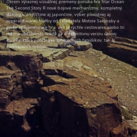
Okrem výraznej vizuálnej premeny ponúka hra Star Ocean
The Second Story R nové bojové mechanizmy, kompletný
dabing v angličtine aj japončine, výber pôvodnej aj
prearanžovanej hudby od skladateľa Motoie Sakuraby a
prvky spríjemňujúce hru, ako je rýchle cestovanie alebo tri
režimy obťažnosti. Jedná sa o definitívnu verziu úplnej
klasiky, ktorá poteší ako dlhoročných fanúšikov, tak aj
začínajúcich hráčov.