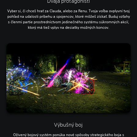
Dvaja protagonisti
Vyber si, či chceš hrať za Clauda, alebo za Renu. Tvoja voľba ovplyvní tvoj
pohľad na udalosti príbehu a spojencov, ktoré môžeš získať. Buduj vzťahy
s členmi partie prostredníctvom jedinečného systému súkromných akcií,
ktorý má tiež vplyv na desiatky možných koncov.
Výbušný boj
Oživený bojový systém ponúka nové spôsoby strategického boja s