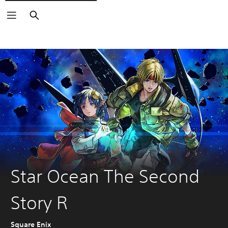
Vyhľadať
Star Ocean The Second
Story R
Square Enix