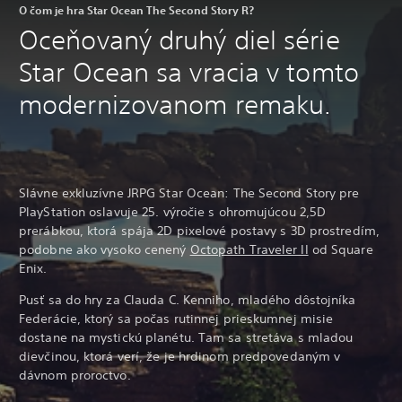
O čom je hra Star Ocean The Second Story R?
Oceňovaný druhý diel série
Star Ocean sa vracia v tomto
modernizovanom remaku.
Slávne exkluzívne JRPG Star Ocean: The Second Story pre
PlayStation oslavuje 25. výročie s ohromujúcou 2,5D
prerábkou, ktorá spája 2D pixelové postavy s 3D prostredím,
podobne ako vysoko cenený
Octopath Traveler II
od Square
Enix.
Pusť sa do hry za Clauda C. Kenniho, mladého dôstojníka
Federácie, ktorý sa počas rutinnej prieskumnej misie
dostane na mystickú planétu. Tam sa stretáva s mladou
dievčinou, ktorá verí, že je hrdinom predpovedaným v
dávnom proroctvo.