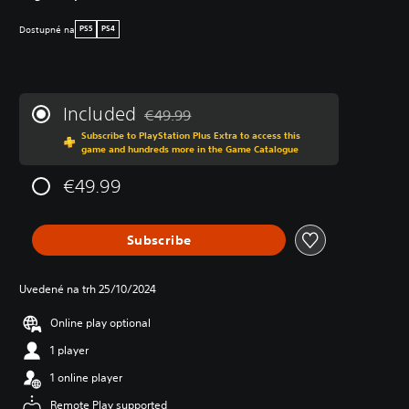
Dostupné na
PS5
PS4
Included
€49.99
Discounted from original price of €49.99
Subscribe to PlayStation Plus Extra to access this
game and hundreds more in the Game Catalogue
€49.99
Subscribe
Uvedené na trh 25/10/2024
Online play optional
1 player
1 online player
Remote Play supported