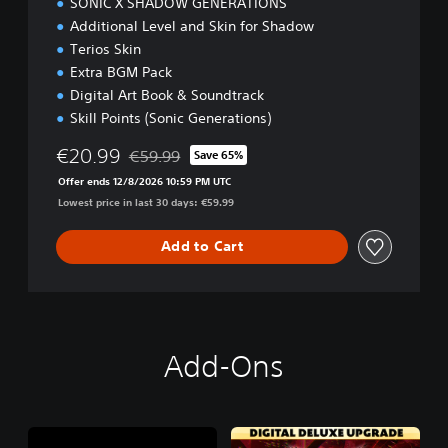
SONIC X SHADOW GENERATIONS
t
i
Additional Level and Skin for Shadow
o
Terios Skin
n
Extra BGM Pack
Digital Art Book & Soundtrack
Skill Points (Sonic Generations)
€20.99
€59.99
Save 65%
Discounted from original price of €59.99
Offer ends 12/8/2026 10:59 PM UTC
Lowest price in last 30 days: €59.99
Add to Cart
Add-Ons