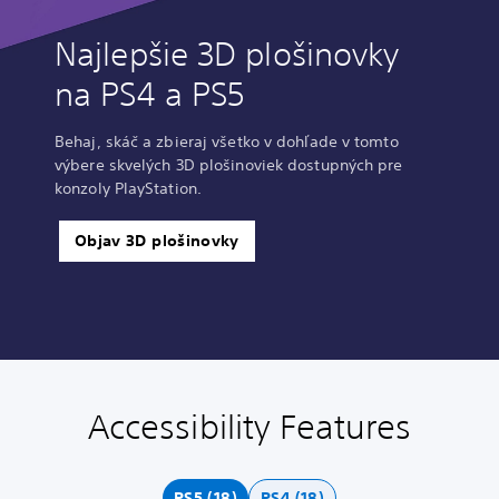
Najlepšie 3D plošinovky
na PS4 a PS5
Behaj, skáč a zbieraj všetko v dohľade v tomto
výbere skvelých 3D plošinoviek dostupných pre
konzoly PlayStation.
Objav 3D plošinovky
Accessibility Features
C
V
P
C
C
l
o
l
o
o
e
l
a
n
n
a
u
y
t
t
PS5 (18)
PS4 (18)