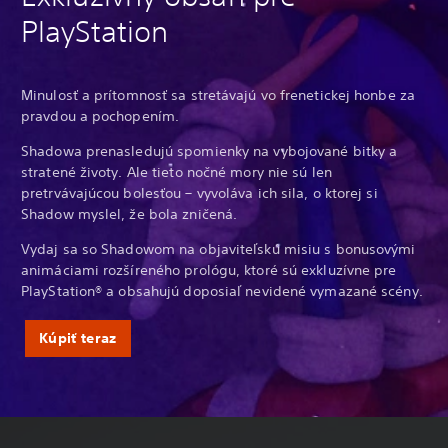
PlayStation
Minulosť a prítomnosť sa stretávajú vo frenetickej honbe za
pravdou a pochopením.
Shadowa prenasledujú spomienky na vybojované bitky a
stratené životy. Ale tieto nočné mory nie sú len
pretrvávajúcou bolesťou – vyvoláva ich sila, o ktorej si
Shadow myslel, že bola zničená.
Vydaj sa so Shadowom na objaviteľskú misiu s bonusovými
animáciami rozšíreného prológu, ktoré sú exkluzívne pre
PlayStation® a obsahujú doposiaľ nevidené vymazané scény.
Kúpiť teraz