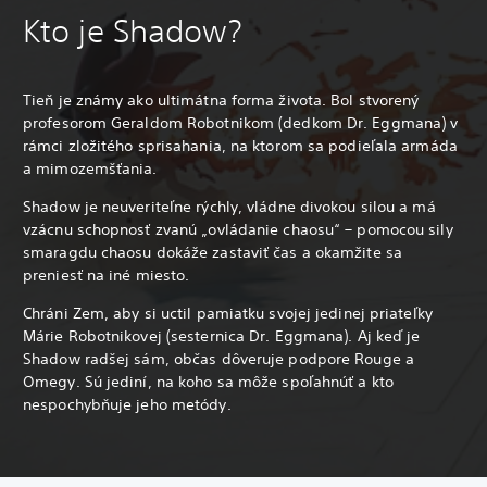
Kto je Shadow?
Tieň je známy ako ultimátna forma života. Bol stvorený
profesorom Geraldom Robotnikom (dedkom Dr. Eggmana) v
rámci zložitého sprisahania, na ktorom sa podieľala armáda
a mimozemšťania.
Shadow je neuveriteľne rýchly, vládne divokou silou a má
vzácnu schopnosť zvanú „ovládanie chaosu“ – pomocou sily
smaragdu chaosu dokáže zastaviť čas a okamžite sa
preniesť na iné miesto.
Chráni Zem, aby si uctil pamiatku svojej jedinej priateľky
Márie Robotnikovej (sesternica Dr. Eggmana). Aj keď je
Shadow radšej sám, občas dôveruje podpore Rouge a
Omegy. Sú jediní, na koho sa môže spoľahnúť a kto
nespochybňuje jeho metódy.