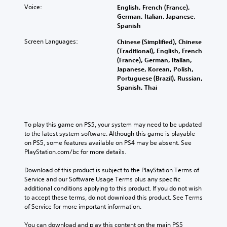
l
e
.
a
Voice:
English, French (France),
e
u
c
w
German, Italian, Japanese,
g
m
a
a
Spanish
a
G
e
u
y
m
a
s
s
Screen Languages:
Chinese (Simplified), Chinese
t
e
.
m
e
(Traditional), English, French
h
c
t
e
(France), German, Italian,
a
o
h
P
Japanese, Korean, Polish,
t
n
e
Portuguese (Brazil), Russian,
a
m
t
g
Spanish, Thai
a
u
r
a
k
s
o
m
e
l
i
e
s
s
n
d
To play this game on PS5, your system may need to be updated 
i
.
g
o
to the latest system software. Although this game is playable 
t
e
Y
on PS5, some features available on PS4 may be absent. See 
e
s
A
o
PlayStation.com/bc for more details.
a
n
u
d
s
o
c
Download of this product is subject to the PlayStation Terms of 
i
j
t
a
Service and our Software Usage Terms plus any specific 
e
u
i
n
additional conditions applying to this product. If you do not wish 
r
s
n
p
to accept these terms, do not download this product. See Terms 
t
t
c
a
of Service for more important information.
o
a
l
u
r
b
u
s
You can download and play this content on the main PS5 
e