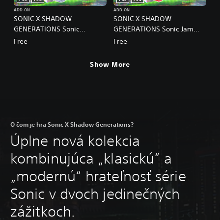
ADD-ON
ADD-ON
SONIC X SHADOW
SONIC X SHADOW
GENERATIONS Sonic
GENERATIONS Sonic Jam
Adventure Skin
Skin
Free
Free
Show More
O čom je hra Sonic X Shadow Generations?
Úplne nová kolekcia
kombinujúca „klasickú“ a
„modernú“ hrateľnosť série
Sonic v dvoch jedinečných
zážitkoch.