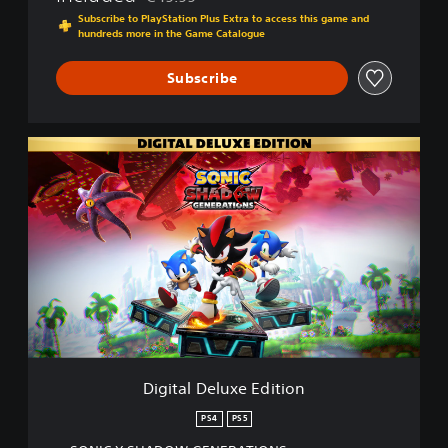
Discounted from original price of €49.99
Subscribe to PlayStation Plus Extra to access this game and
hundreds more in the Game Catalogue
Subscribe
D
i
g
i
t
a
l
D
e
l
u
x
e
Digital Deluxe Edition
E
d
PS4
PS5
i