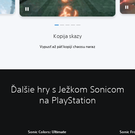
Kopija skazy
Vypusť až päť kopijí chaosu naraz
Ďalšie hry s Ježkom Sonicom
na PlayStation
Sonic Colors: Ultimate
Sonic Fr