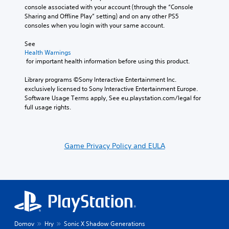
d
l
e
console associated with your account (through the “Console 
a
e
e
t
Sharing and Offline Play” setting) and on any other PS5 
d
s
h
S
consoles when you login with your same account.
.
p
e
t
o
g
See 
i
C
k
a
Health Warnings
c
e
o
 for important health information before using this product.
m
k
n
l
e
S
d
Library programs ©Sony Interactive Entertainment Inc. 
a
o
e
i
exclusively licensed to Sony Interactive Entertainment Europe. 
t
u
a
n
Software Usage Terms apply, See eu.playstation.com/legal for 
a
r
l
s
full usage rights.
n
A
o
y
i
l
g
t
t
t
u
i
i
e
e
m
Game Privacy Policy and EULA
v
.
r
e
i
n
d
t
u
a
S
y
r
t
u
(
i
i
b
B
n
v
t
g
a
e
i
g
s
s
Domov
Hry
Sonic X Shadow Generations
t
a