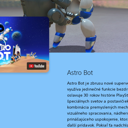
Astro Bot
Astro Bot je zbrusu nové superv
využíva jedinečné funkcie bezd
oslavuje 30 rokov histórie Play
špeciálnych svetov a postavičiek
kombinácia premyslených mecha
vizuálneho spracovania, nádhe
prinášajúceho uspokojenie, ktorá
ďalší prídavok. Pokiaľ ťa nadchl