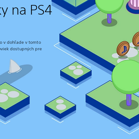
ky na PS4
ko v dohľade v tomto
oviek dostupných pre