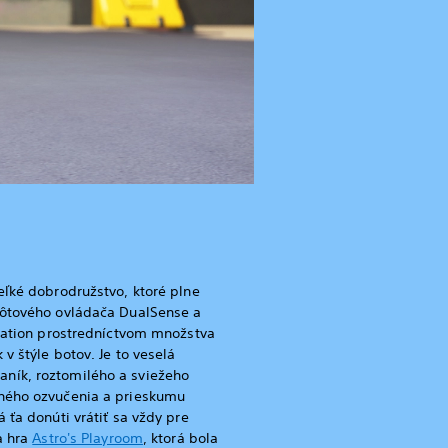
eľké dobrodružstvo, ktoré plne
rôtového ovládača DualSense a
Station prostredníctvom množstva
 v štýle botov. Je to veselá
ník, roztomilého a sviežeho
rného ozvučenia a prieskumu
 ťa donúti vrátiť sa vždy pre
a hra
Astro's Playroom
, ktorá bola