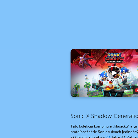
Sonic X Shadow Generati
Táto kolekcia kombinuje „klasickú“ a „
hrateľnosť série Sonic v dvoch jedinečn
zážitkoch, a to ako v
2D
, tak v 3D. Zahraj