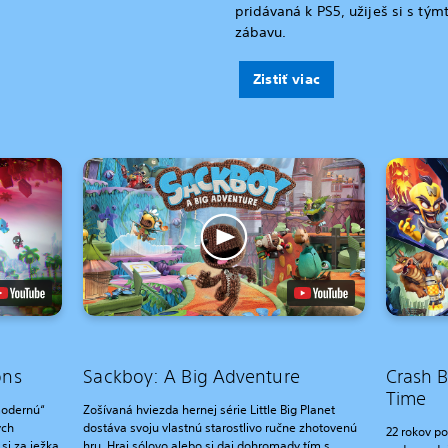
pridávaná k PS5, užiješ si s tým
zábavu.
Zistiť viac
ons
Sackboy: A Big Adventure
Crash B
Time
modernú“
Zošívaná hviezda hernej série Little Big Planet
ých
dostáva svoju vlastnú starostlivo ručne zhotovenú
22 rokov po
 si za ježka
hru. Hraj sólovo alebo si daj dohromady tím s