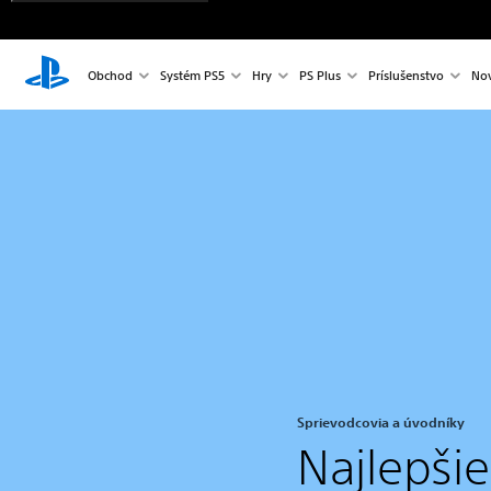
Obchod
Systém PS5
Hry
PS Plus
Príslušenstvo
Nov
Sprievodcovia a úvodníky
Najlepši