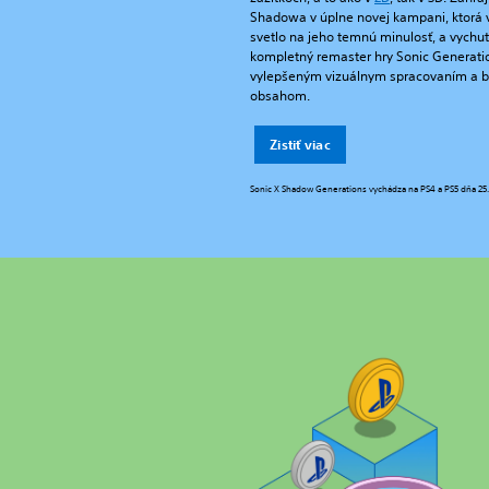
Shadowa v úplne novej kampani, ktorá 
svetlo na jeho temnú minulosť, a vychut
kompletný remaster hry Sonic Generati
vylepšeným vizuálnym spracovaním a
obsahom.
Zistiť viac
Sonic X Shadow Generations vychádza na PS4 a PS5 dňa 25.