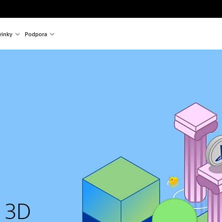
inky
Podpora
e 3D