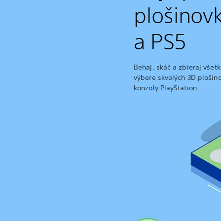
plošinov
a PS5
Behaj, skáč a zbieraj všet
výbere skvelých 3D plošin
konzoly PlayStation.