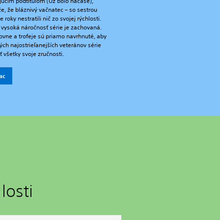
úcim podtitulom (Už bolo načase),
e, že bláznivý vačnatec – so sestrou
e roky nestratili nič zo svojej rýchlosti.
 vysoká náročnosť série je zachovaná.
ovne a trofeje sú priamo navrhnuté, aby
 tých najostrieľanejších veteránov série
ť všetky svoje zručnosti.
iac
losti