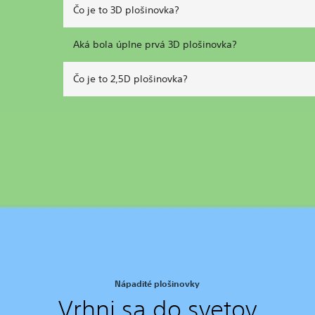
Čo je to 3D plošinovka?
Aká bola úplne prvá 3D plošinovka?
Čo je to 2,5D plošinovka?
Nápadité plošinovky
Vrhni sa do svetov