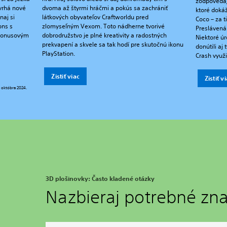
zodpovedaj
vrhá nové
dvoma až štyrmi hráčmi a pokús sa zachrániť
ktoré dokáž
naj si
látkových obyvateľov Craftworldu pred
Coco – za ti
ons s
zlomyseľným Vexom. Toto nádherne tvorivé
Preslávená
 bonusovým
dobrodružstvo je plné kreativity a radostných
Niektoré úr
prekvapení a skvele sa tak hodí pre skutočnú ikonu
donútili aj
PlayStation.
Crash využi
Zistiť viac
Zistiť v
 októbra 2024.
3D plošinovky: Často kladené otázky
Nazbieraj potrebné zna