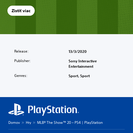
Zistiť viac
Release:
13/3/2020
Publisher:
Sony Interactive
Entertainment
Genres:
Sport, Sport
Domov
Hry
MLB® The Show™ 20 – PS4 | PlayStation