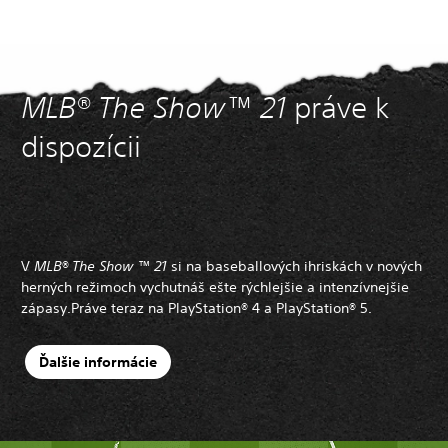
MLB® The Show™ 21
práve k
dispozícii
V
MLB® The Show ™ 21
si na baseballových ihriskách v nových
herných režimoch vychutnáš ešte rýchlejšie a intenzívnejšie
zápasy.
Práve teraz na PlayStation® 4 a PlayStation® 5.
Ďalšie informácie