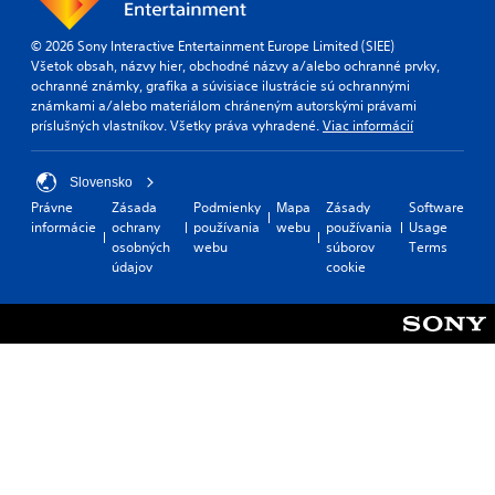
© 2026 Sony Interactive Entertainment Europe Limited (SIEE)
Všetok obsah, názvy hier, obchodné názvy a/alebo ochranné prvky,
ochranné známky, grafika a súvisiace ilustrácie sú ochrannými
známkami a/alebo materiálom chráneným autorskými právami
príslušných vlastníkov. Všetky práva vyhradené.
Viac informácií
Slovensko
Právne
Zásada
Podmienky
Mapa
Zásady
Software
informácie
ochrany
používania
webu
používania
Usage
osobných
webu
súborov
Terms
údajov
cookie