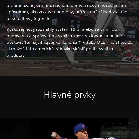
prepracovanejším možnostiam úprav a novým vzrušujúcim
spôsobom, ako získavať odmeny, môžeš dať základ vlastnej
baseballovej legende.
Vyskúšaj nový rozsiahly systém RPG, alebo sa vrhni do
budovania a správy tímu svojich snov, s ktorým sa online
postavíš tej najsilnejšej konkurencii*. Vďaka MLB The Show 20
si môžeš túto americkú zábavku skúsiť podľa svojich
predstáv.
Hlavné prvky