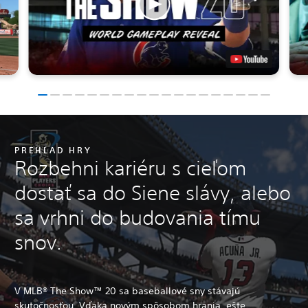
PREHĽAD HRY
Rozbehni kariéru s cieľom
dostať sa do Siene slávy, alebo
sa vrhni do budovania tímu
snov.
V MLB® The Show™ 20 sa baseballové sny stávajú
skutočnosťou. Vďaka novým spôsobom hrania, ešte