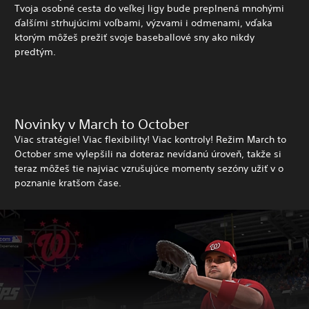
Tvoja osobné cesta do veľkej ligy bude preplnená mnohými
ďalšími strhujúcimi voľbami, výzvami i odmenami, vďaka
ktorým môžeš prežiť svoje baseballové sny ako nikdy
predtým.
Novinky v March to October
Viac stratégie! Viac flexibility! Viac kontroly! Režim March to
October sme vylepšili na doteraz nevídanú úroveň, takže si
teraz môžeš tie najviac vzrušujúce momenty sezóny užiť v o
poznanie kratšom čase.