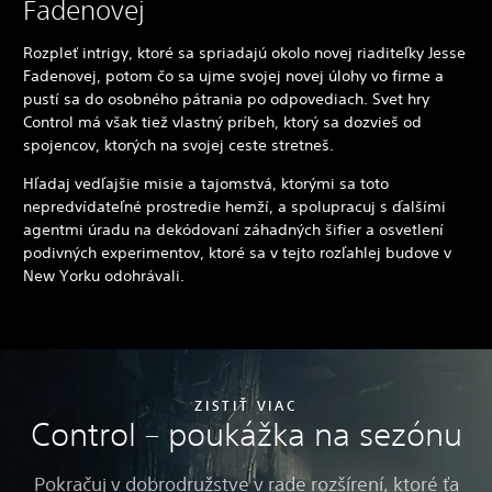
Fadenovej
Rozpleť intrigy, ktoré sa spriadajú okolo novej riaditeľky Jesse
Fadenovej, potom čo sa ujme svojej novej úlohy vo firme a
pustí sa do osobného pátrania po odpovediach. Svet hry
Control má však tiež vlastný príbeh, ktorý sa dozvieš od
spojencov, ktorých na svojej ceste stretneš.
Hľadaj vedľajšie misie a tajomstvá, ktorými sa toto
nepredvídateľné prostredie hemží, a spolupracuj s ďalšími
agentmi úradu na dekódovaní záhadných šifier a osvetlení
podivných experimentov, ktoré sa v tejto rozľahlej budove v
New Yorku odohrávali.
ZISTIŤ VIAC
Control – poukážka na sezónu
Pokračuj v dobrodružstve v rade rozšírení, ktoré ťa