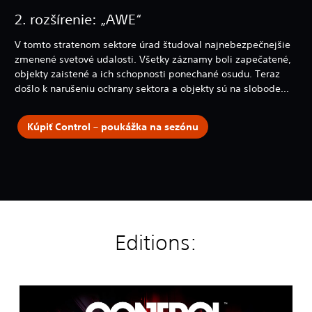
2. rozšírenie: „AWE“
V tomto stratenom sektore úrad študoval najnebezpečnejšie
zmenené svetové udalosti. Všetky záznamy boli zapečatené,
objekty zaistené a ich schopnosti ponechané osudu. Teraz
došlo k narušeniu ochrany sektora a objekty sú na slobode...
Kúpiť Control – poukážka na sezónu
Editions:
C
O