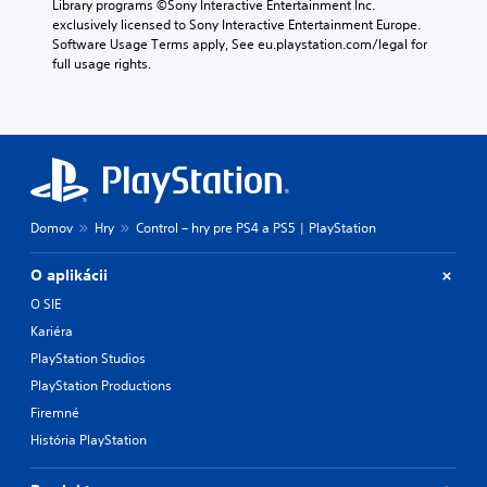
Library programs ©Sony Interactive Entertainment Inc. 
exclusively licensed to Sony Interactive Entertainment Europe. 
Software Usage Terms apply, See eu.playstation.com/legal for 
full usage rights.
Domov
Hry
Control – hry pre PS4 a PS5 | PlayStation
O aplikácii
O SIE
Kariéra
PlayStation Studios
PlayStation Productions
Firemné
História PlayStation