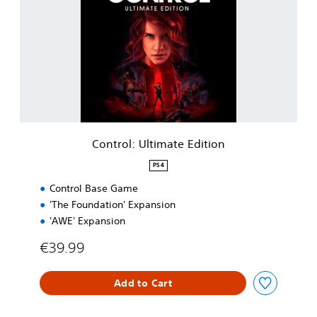
n
t
r
o
l
:
U
l
t
i
m
Control: Ultimate Edition
a
t
PS4
e
Control Base Game
E
d
'The Foundation' Expansion
i
'AWE' Expansion
t
i
€39.99
o
n
Add to Cart