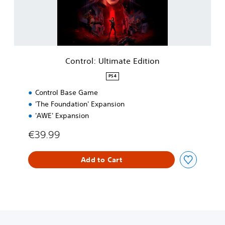
:
U
l
t
i
m
Control: Ultimate Edition
a
t
PS4
e
Control Base Game
E
d
'The Foundation' Expansion
i
'AWE' Expansion
t
i
€39.99
o
n
Add to Cart