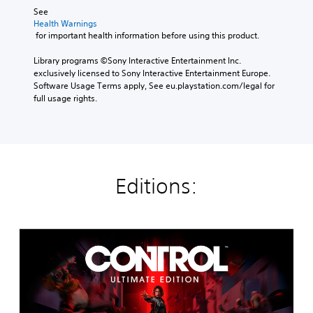
See 
Health Warnings
 for important health information before using this product.
Library programs ©Sony Interactive Entertainment Inc. 
exclusively licensed to Sony Interactive Entertainment Europe. 
Software Usage Terms apply, See eu.playstation.com/legal for 
full usage rights.
Editions:
C
O
N
T
R
O