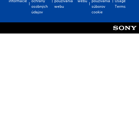
informácie
ochrany
používania
webu
používania
Usage
osobných
webu
súborov
Terms
údajov
cookie