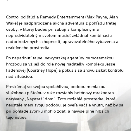
Control od štúdia Remedy Entertainment (Max Payne, Alan
Wake) je nadprirodzená akčná adventúra z pohľadu tretej
osoby, v ktorej budeš pri súboji s komplexným a
nepredvídateľným svetom musieť zvládnuť kombináciu
nadprirodzených schopností, upravovateľného vybavenia a
reaktívneho prostredia.
Po napadnutí tajnej newyorskej agentúry mimozemskou
hrozbou sa vžiješ do role novej riaditeľky komplexu Jesse
Fadenovej (Courtney Hope) a pokúsiš sa znovu získať kontrolu
nad situáciou.
Preskúmaj so svojou spoľahlivou, podobu meniacou
služobnou pištoľou v ruke rozsiahly betónový mrakodrap
nazývaný „Najstarší dom“. Toto rozľahlé prostredie, ktoré
neustále mení svoju podobu, je oveľa väčšie vnútri, než by sa
pri pohľade zvonku mohlo zdať, a navyše plné hlbších
tajomstiev.