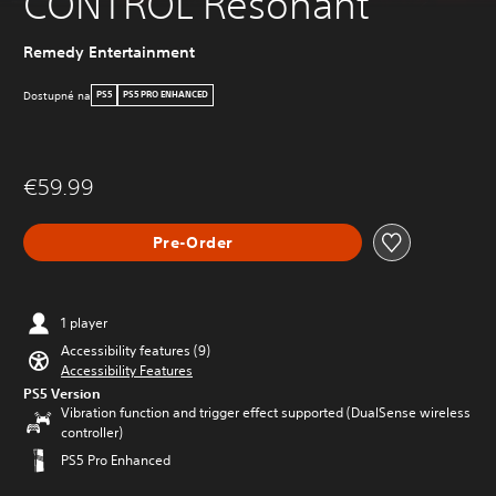
CONTROL Resonant
Remedy Entertainment
Dostupné na
PS5
PS5 PRO ENHANCED
€59.99
Pre-Order
1 player
Accessibility features (9)
Accessibility Features
PS5 Version
Vibration function and trigger effect supported (DualSense wireless
controller)
PS5 Pro Enhanced