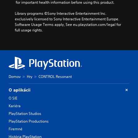
t
 for important health information before using this product.
h
v
l
o
e
e
u
r
Library programs ©Sony Interactive Entertainment Inc. 
g
l
m
y
exclusively licensed to Sony Interactive Entertainment Europe. 
a
o
e
a
Software Usage Terms apply, See eu.playstation.com/legal for 
m
f
s
n
full usage rights.
e
c
.
d
c
h
m
o
a
a
M
n
l
i
t
o
l
n
r
e
n
c
o
n
o
h
l
g
A
a
s
e
Domov
Hry
CONTROL Resonant
u
r
.
o
a
d
r
c
O aplikácii
i
a
t
A
o
c
O SIE
e
d
t
Y
Kariéra
r
j
i
o
s
PlayStation Studios
u
v
u
o
s
a
c
PlayStation Productions
n
t
t
a
l
Firemné
e
n
a
y
História PlayStation
a
s