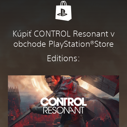
Kúpiť CONTROL Resonant v
obchode PlayStation®Store
Editions:
C
O
N
T
R
O
L
R
e
s