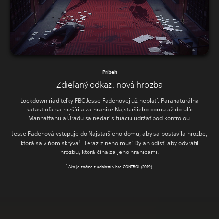
Príbeh
Zdieľaný odkaz, nová hrozba
Lockdown riaditeľky FBC Jesse Fadenovej už neplatí. Paranaturálna
katastrofa sa rozšírila za hranice Najstaršieho domu až do ulíc
Manhattanu a Úradu sa nedarí situáciu udržať pod kontrolou.
Jesse Fadenová vstupuje do Najstaršieho domu, aby sa postavila hrozbe,
1
ktorá sa v ňom skrýva
. Teraz z neho musí Dylan odísť, aby odvrátil
hrozbu, ktorá číha za jeho hranicami.
1
Ako je známe z udalostí v hre CONTROL (2019).