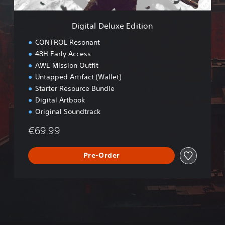
x
e
Digital Deluxe Edition
E
d
CONTROL Resonant
i
48H Early Access
t
AWE Mission Outfit
i
o
Untapped Artifact (Wallet)
n
Starter Resource Bundle
Digital Artbook
Original Soundtrack
€69.99
Pre-Order