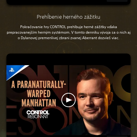
Prehĺbenie herného zážitku
Pokračovanie hry CONTROL prehlbuje herné zážitky vďaka
prepracovanejším herným systémom. V tomto denníku vývoja sa o nich aj
o Dylanovej premenlivej zbrani zvanej Aberrant dozvieš viac.