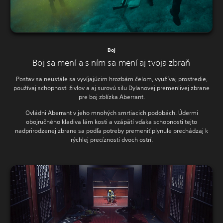
Boj
Boj sa mení a s ním sa mení aj tvoja zbraň
Postav sa neustále sa vyvíjajúcim hrozbám čelom, využívaj prostredie,
používaj schopnosti živlov a aj surovú silu Dylanovej premenlivej zbrane
pre boj zblízka Aberrant.
Ovládni Aberrant v jeho mnohých smrtiacich podobách. Údermi
obojručného kladiva lám kosti a vzápätí vďaka schopnosti tejto
nadprirodzenej zbrane sa podľa potreby premeniť plynule prechádzaj k
rýchlej precíznosti dvoch ostrí.