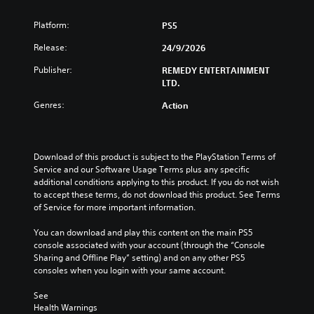
l
n
e
c
u
a
d
e
Platform:
d
PS5
n
e
)
d
Release:
d
24/9/2026
s
)
Y
m
s
o
Publisher:
Y
REMEDY ENTERTAINMENT
u
u
u
o
LTD.
t
b
c
u
e
t
Genres:
Action
a
c
i
i
n
a
n
t
f
n
d
l
u
c
i
e
Download of this product is subject to the PlayStation Terms of 
l
u
v
s
Service and our Software Usage Terms plus any specific 
l
s
i
f
additional conditions applying to this product. If you do not wish 
y
t
d
o
to accept these terms, do not download this product. See Terms 
c
o
u
r
of Service for more important information.
u
m
a
t
s
i
l
h
You can download and play this content on the main PS5 
t
s
a
e
console associated with your account (through the “Console 
o
e
u
m
Sharing and Offline Play” setting) and on any other PS5 
m
t
d
a
consoles when you login with your same account.
i
h
i
i
s
e
o
n
See 
e
l
v
s
Health Warnings
t
e
o