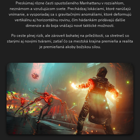
Preskúmaj rôzne časti spustošeného Manhattanu v rozsiahlom,
neznámom a vzrušujúcom svete. Prechádzaj lokáciami, ktoré narúšajú
vnímanie, a vysporiadaj sa s gravitačnými anomáliami, ktoré deformujú
vertikálnu aj horizontálnu rovinu, čím hádankám pridávajú ďalšie
dimenzie a do boja vnášajú nové taktické možnosti.
Po ceste plnej rizík, ale zároveň bohatej na príležitosti, sa stretneš so
starými aj novými tvárami, zatiaľ čo sa mestská krajina premieňa a realita
je premieňaná akoby božskou silou.