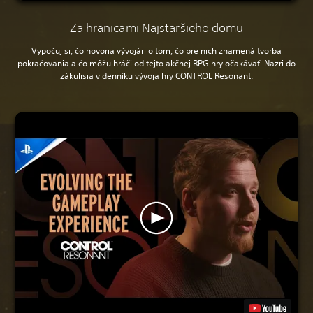
Za hranicami Najstaršieho domu
Vypočuj si, čo hovoria vývojári o tom, čo pre nich znamená tvorba
pokračovania a čo môžu hráči od tejto akčnej RPG hry očakávať. Nazri do
zákulisia v denníku vývoja hry CONTROL Resonant.