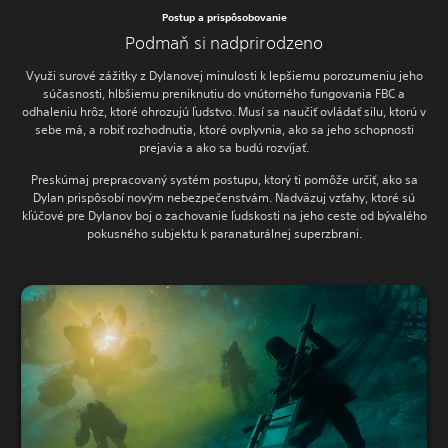
Postup a prispôsobovanie
Podmaň si nadprirodzeno
Využi surové zážitky z Dylanovej minulosti k lepšiemu porozumeniu jeho
súčasnosti, hlbšiemu preniknutiu do vnútorného fungovania FBC a
odhaleniu hrôz, ktoré ohrozujú ľudstvo. Musí sa naučiť ovládať silu, ktorú v
sebe má, a robiť rozhodnutia, ktoré ovplyvnia, ako sa jeho schopnosti
prejavia a ako sa budú rozvíjať.
Preskúmaj prepracovaný systém postupu, ktorý ti pomôže určiť, ako sa
Dylan prispôsobí novým nebezpečenstvám. Nadväzuj vzťahy, ktoré sú
kľúčové pre Dylanov boj o zachovanie ľudskosti na jeho ceste od bývalého
pokusného subjektu k paranaturálnej superzbrani.