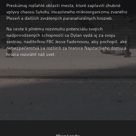
Preskúmaj rozľahlé oblasti mesta, ktoré zaplavili zhubné
vplyvy chaosu Sykotu, invazívneho mikroorganizmu zvaného
Pleseň a ďalších zvrátených paranaturálnych hrozieb.
Na ceste k plnému rozvinutiu potenciálu svojich
nadprirodzených schopností sa Dylan vydá aj za svoju
sestrou, riaditeľkou FBC Jesse Fadenovou, aby pochopil, aké
nebezpečenstvá sa rozšírili za hranice Najstaršieho domu a
hrozia rozvrátiť náš svet.
Hlavné prvky