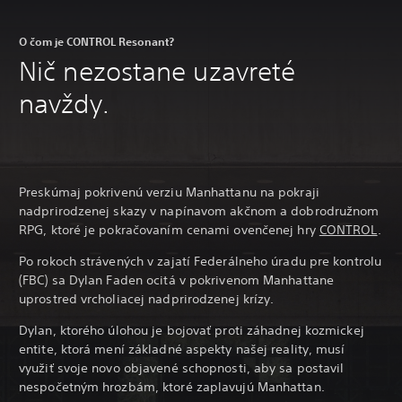
O čom je CONTROL Resonant?
Nič nezostane uzavreté
navždy.
Preskúmaj pokrivenú verziu Manhattanu na pokraji
nadprirodzenej skazy v napínavom akčnom a dobrodružnom
RPG, ktoré je pokračovaním cenami ovenčenej hry
CONTROL
.
Po rokoch strávených v zajatí Federálneho úradu pre kontrolu
(FBC) sa Dylan Faden ocitá v pokrivenom Manhattane
uprostred vrcholiacej nadprirodzenej krízy.
Dylan, ktorého úlohou je bojovať proti záhadnej kozmickej
entite, ktorá mení základné aspekty našej reality, musí
využiť svoje novo objavené schopnosti, aby sa postavil
nespočetným hrozbám, ktoré zaplavujú Manhattan.