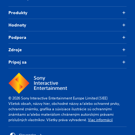
b
.
r
e
l
a
t
e
Produkty
n
L
t
S
g
h
a
t
Hodnoty
e
e
r
i
o
a
g
c
f
Podpora
u
e
a
k
d
S
s
i
S
Zdroje
u
s
o
e
b
i
o
n
Pripoj sa
t
s
u
s
t
i
t
i
s
p
t
t
i
u
l
i
n
t
e
v
d
t
s
i
i
o
© 2026 Sony Interactive Entertainment Europe Limited (SIEE)
S
v
b
t
Všetok obsah, názvy hier, obchodné názvy a/alebo ochranné prvky,
u
i
e
y
ochranné známky, grafika a súvisiace ilustrácie sú ochrannými
b
d
t
známkami a/alebo materiálom chráneným autorskými právami
(
t
u
h
príslušných vlastníkov. Všetky práva vyhradené.
Viac informácií
B
i
a
e
a
t
l
s
s
l
l