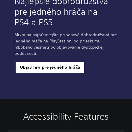
Najlepšie dobrodružstvá
pre jedného hráča na
PS4 a PS5
Mrkni na najpútavejšie príbehové dobrodružstvá pre
jedného hráča na PlayStation, od prieskumu
hlbokého vesmíru po objavovanie dystopickej
budúcnosti.
Objav hry pre jedného hráča
Accessibility Features
V
S
C
A
o
u
o
d
l
b
n
j