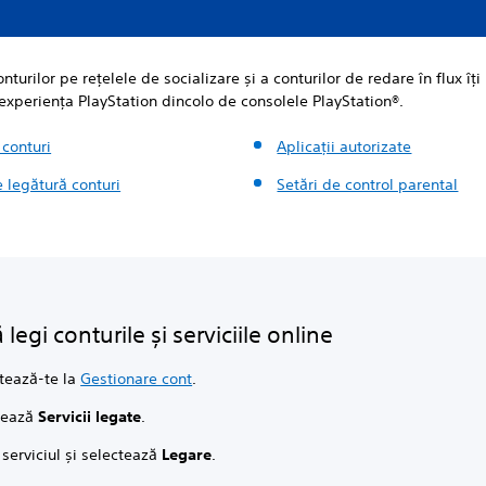
nturilor pe rețelele de socializare și a conturilor de redare în flux îț
 experiența PlayStation dincolo de consolele PlayStation®.
 conturi
Aplicații autorizate
 legătură conturi
Setări de control parental
legi conturile și serviciile online
tează-te la
Gestionare cont
.
tează
Servicii legate
.
serviciul și selectează
Legare
.