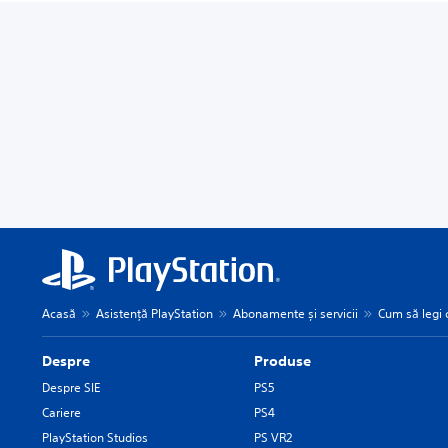
Acasă
Asistență PlayStation
Abonamente și servicii
Cum să legi c
Despre
Produse
Despre SIE
PS5
Cariere
PS4
PlayStation Studios
PS VR2