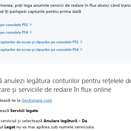
enea, poți lega anumite servicii de redare în flux atunci când trans
d îți partajezi capturile pentru prima dată.
 pe consolele PS5
 pe consolele PS4
capturilor de ecran și clipurilor pe consolele PS5
capturilor de ecran și clipurilor pe consolele PS4
 anulezi legătura conturilor pentru rețelele d
zare și serviciile de redare în flux online
tează-te la
Gestionare cont
.
tează
Servicii legate
.
serviciul și selectează
Anulare legătură
>
Da
.
ul
Legat
nu va mai apărea sub numele serviciului.