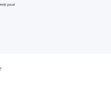
miți jocul
e