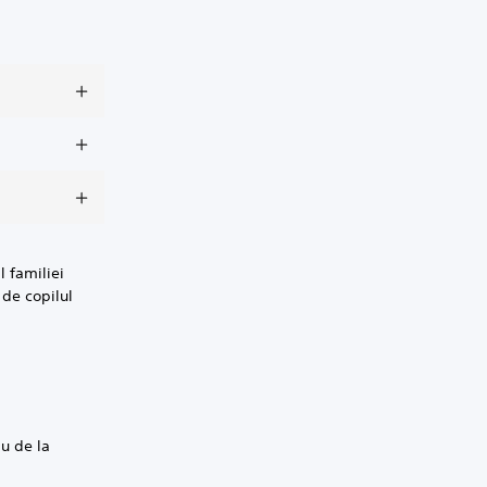
l familiei
 de copilul
ău de la