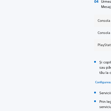
Urmeaz
Mesaj
Consola 
Consola 
PlayStat
Și copi
sau păr
tău la 
Configureaz
Servici
Prin le
servici