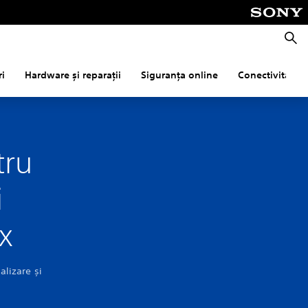
Căuta
ri
Hardware și reparații
Siguranța online
Conectivitate
tru
i
ux
alizare și