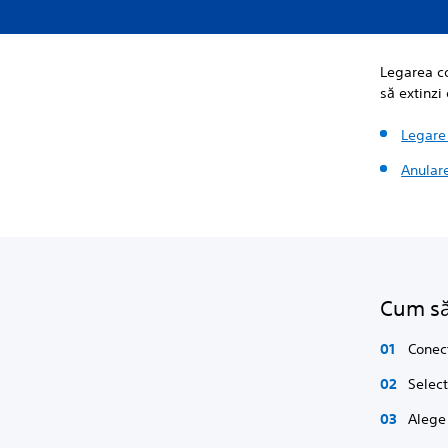
Legarea co
să extinzi
Legare
Anulare
Cum să 
Conec
Selec
Alege 