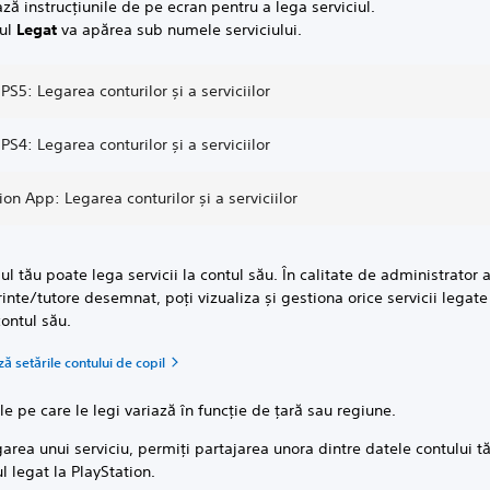
ă instrucțiunile de pe ecran pentru a lega serviciul.
ul
Legat
va apărea sub numele serviciului.
PS5: Legarea conturilor și a serviciilor
PS4: Legarea conturilor și a serviciilor
ion App: Legarea conturilor și a serviciilor
lul tău poate lega servicii la contul său. În calitate de administrator a
inte/tutore desemnat, poți vizualiza și gestiona orice servicii legate
contul său.
ă setările contului de copil
ile pe care le legi variază în funcție de țară sau regiune.
garea unui serviciu, permiți partajarea unora dintre datele contului t
ul legat la PlayStation.