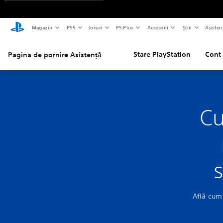
Magazin
PS5
Jocuri
PS Plus
Accesorii
Știri
Asisten
Stare PlayStation
Cont 
Pagina de pornire Asistență
Cu
s
Află cum 