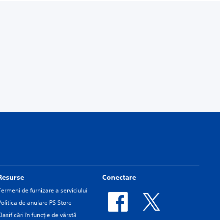
Resurse
Conectare
Termeni de furnizare a serviciului
Politica de anulare PS Store
Clasificări în funcţie de vârstă