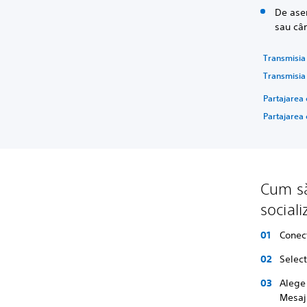
De asem
sau cân
Transmisia
Transmisia
Partajarea 
Partajarea 
Cum să
sociali
Conec
Selec
Alege 
Mesaj