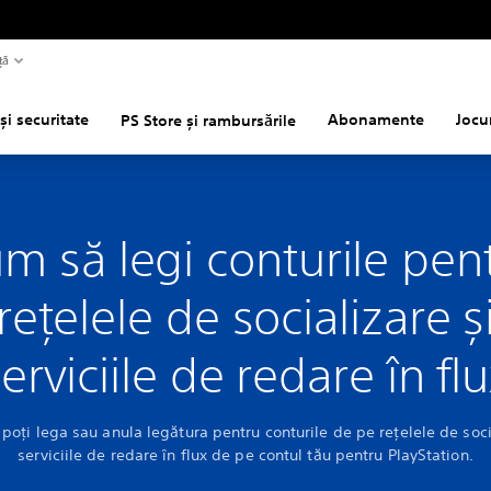
ță
și securitate
Abonamente
Jocu
PS Store și rambursările
m să legi conturile pen
rețelele de socializare ș
erviciile de redare în fl
poți lega sau anula legătura pentru conturile de pe rețelele de soci
serviciile de redare în flux de pe contul tău pentru PlayStation.