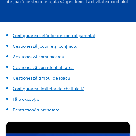
de joacă pentru a te ajuta să gestionezi activitatea copilului.
Configurarea setărilor de control parental
Gestionează jocurile și conținutul
Gestionează comunicarea
Gestionează confidențialitatea
Gestionează timpul de joacă
Configurarea limitelor de cheltuieli/
Fă o excepție
Restricționări presetate