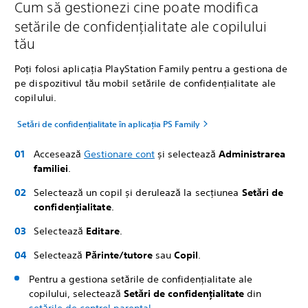
Cum să gestionezi cine poate modifica
setările de confidențialitate ale copilului
tău
Poți folosi aplicația PlayStation Family pentru a gestiona de
pe dispozitivul tău mobil setările de confidențialitate ale
copilului.
Setări de confidențialitate în aplicația PS Family
Accesează
Gestionare cont
și selectează
Administrarea
familiei
.
Selectează un copil și derulează la secțiunea
Setări de
confidențialitate
.
Selectează
Editare
.
Selectează
Părinte/tutore
sau
Copil
.
Pentru a gestiona setările de confidențialitate ale
copilului, selectează
Setări de confidențialitate
din
setările de control parental
.