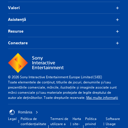
Valori
Asistență
Resurse
Conectare
© 2026 Sony Interactive Entertainment Europe Limited (SIEE)
Toate elementele de conținut, titlurile de jocuri, denumirile și/sau
prezentările comerciale, mărcile, ilustrațiile și imaginile asociate sunt
mărci comerciale și/sau materiale protejate de legile dreptului de
autor ale deținătorilor. Toate drepturile rezervate.
Mai multe informații
România
Legal
Politica de
Termeni de
Harta
Politica
Software
confidențialitate
utilizare a
site-
privind
Usage