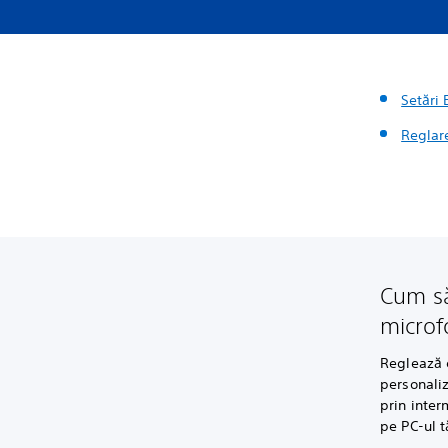
Setări 
Reglar
Cum să 
microf
Reglează e
personaliz
prin inter
pe PC-ul 