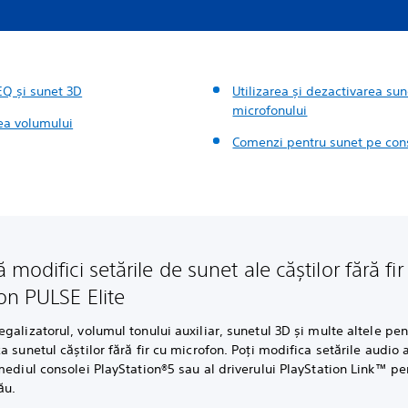
EQ și sunet 3D
Utilizarea și dezactivarea sun
microfonului
ea volumului
Comenzi pentru sunet pe con
modifici setările de sunet ale căștilor fără fir
on PULSE Elite
galizatorul, volumul tonului auxiliar, sunetul 3D și multe altele pen
a sunetul căștilor fără fir cu microfon. Poți modifica setările audio a
mediul consolei PlayStation®5 sau al driverului PlayStation Link™ pe
tău.