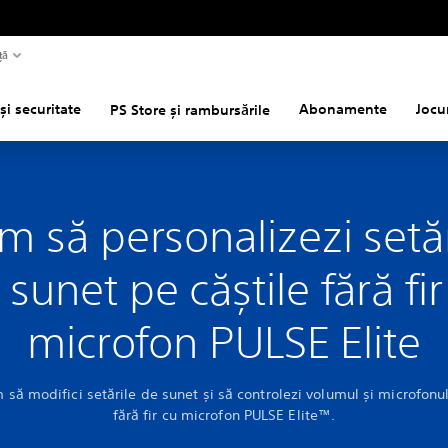
ță
și securitate
Abonamente
Jocu
PS Store și rambursările
m să personalizezi setăr
 sunet pe căștile fără fir
microfon PULSE Elite
 să modifici setările de sunet și să controlezi volumul și microfonul
fără fir cu microfon PULSE Elite™.