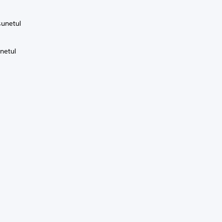
sunetul
unetul