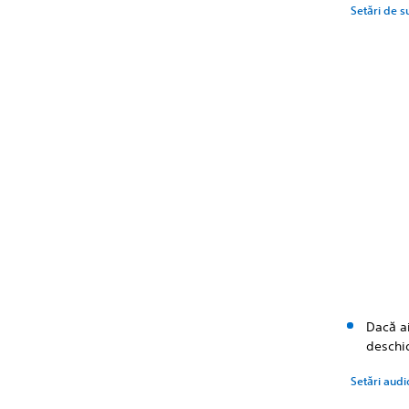
Setări de s
Dacă ai
deschi
Setări audi