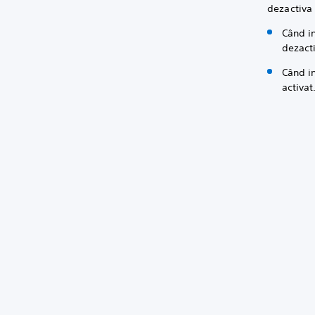
dezactiva 
Când in
dezacti
Când in
activat