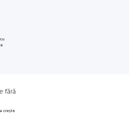
 cu
te
e fără
a crește