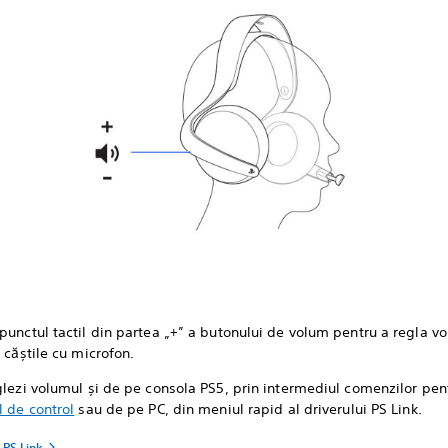
punctul tactil din partea „+” a butonului de volum pentru a regla v
s căștile cu microfon.
glezi volumul și de pe consola PS5, prin intermediul comenzilor pe
l de control
sau de pe PC, din meniul rapid al driverului PS Link.
 PS Link