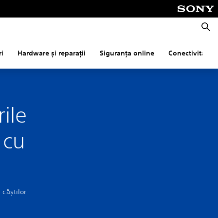
Căuta
ri
Hardware și reparații
Siguranța online
Conectivitate
ile
 cu
 căștilor