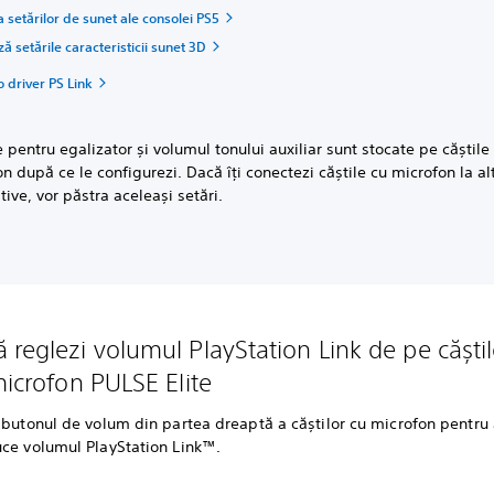
 setărilor de sunet ale consolei PS5
ă setările caracteristicii sunet 3D
o driver PS Link
e pentru egalizator și volumul tonului auxiliar sunt stocate pe căștile
n după ce le configurezi. Dacă îți conectezi căștile cu microfon la al
tive, vor păstra aceleași setări.
 reglezi volumul PlayStation Link de pe căștil
microfon PULSE Elite
 butonul de volum din partea dreaptă a căștilor cu microfon pentru 
uce volumul PlayStation Link™.