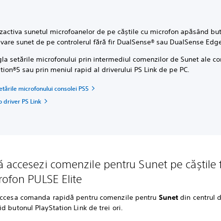
ezactiva sunetul microfoanelor de pe căștile cu microfon apăsând bu
ivare sunet de pe controlerul fără fir DualSense® sau DualSense Edg
gla setările microfonului prin intermediul comenzilor de Sunet ale co
tion®5 sau prin meniul rapid al driverului PS Link de pe PC.
tările microfonului consolei PS5
o driver PS Link
 accesezi comenzile pentru Sunet pe căștile f
rofon PULSE Elite
accesa comanda rapidă pentru comenzile pentru
Sunet
din centrul d
d butonul PlayStation Link de trei ori.