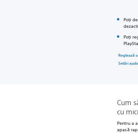
Poți d
dezact
Poți re
PlaySta
Reglează se
Setări audi
Cum să
cu mic
Pentru a 
apasă rapi