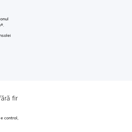
tonul
e®.
nsolei
ără fir
e control,