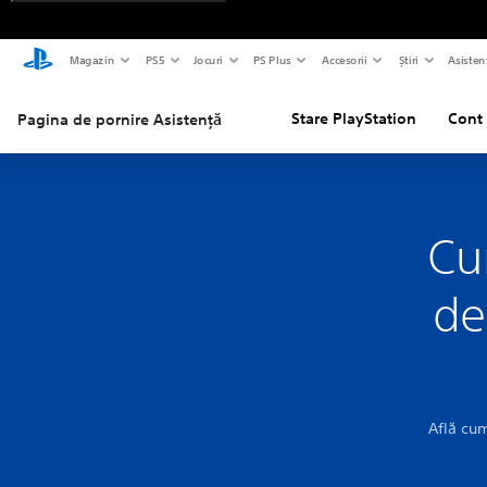
Magazin
PS5
Jocuri
PS Plus
Accesorii
Știri
Asisten
Stare PlayStation
Cont 
Pagina de pornire Asistență
Cu
de
Află cum