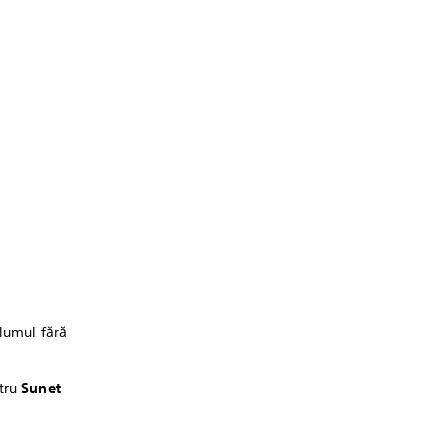
olumul fără
ntru
Sunet