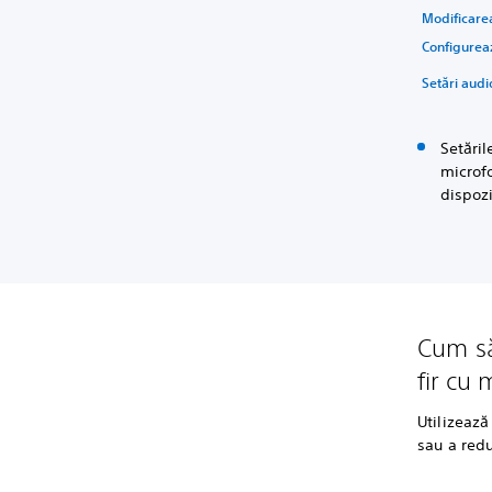
Modificarea
Configureaz
Setări audi
Setăril
microfo
dispozi
Cum să
fir cu 
Utilizează
sau a red