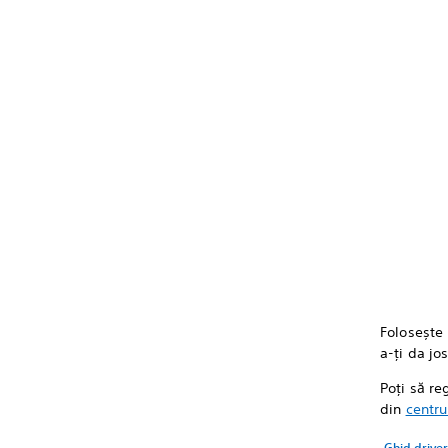
Folosește 
a-ți da jo
Poți să re
din
centru
Ghid driver