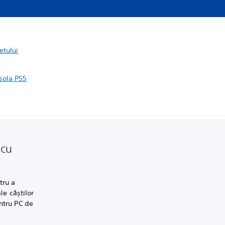
etului
sola PS5
 cu
tru a
le căștilor
ntru PC de