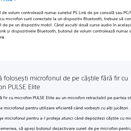
l de volum controlează numai sunetul PS Link de pe consolă sau PC
 cu microfon sunt conectate la un dispozitiv Bluetooth, trebuie să con
 de pe un dispozitiv mobil. Când asculți două surse audio în acelaș
ink și dispozitivele Bluetooth, butonul de volum controlează numai 
ink.
folosești microfonul de pe căștile fără fir cu
on PULSE Elite
ră fir cu microfon PULSE Elite au un microfon retractabil pe partea 
e microfonul pentru utilizare eficientă când vorbești cu alți jucători.
e microfonul pentru a-l proteja atunci când depozitezi căștile cu mi
asemenea, să apeși butonul dezactivare sunet de pe microfon pentr