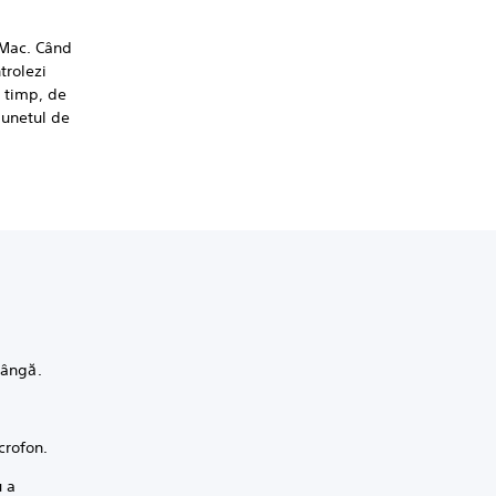
/Mac. Când
trolezi
i timp, de
sunetul de
stângă.
crofon.
u a