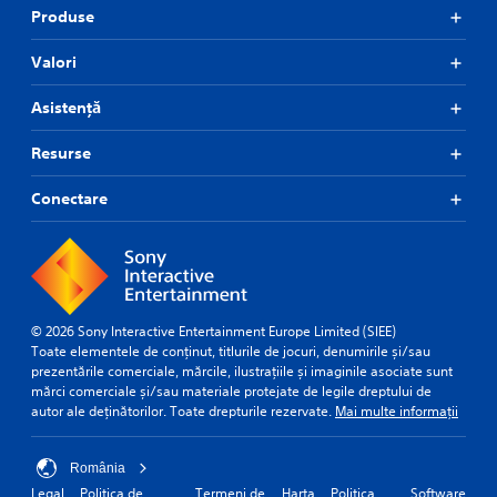
Produse
Valori
Asistență
Resurse
Conectare
© 2026 Sony Interactive Entertainment Europe Limited (SIEE)
Toate elementele de conținut, titlurile de jocuri, denumirile și/sau
prezentările comerciale, mărcile, ilustrațiile și imaginile asociate sunt
mărci comerciale și/sau materiale protejate de legile dreptului de
autor ale deținătorilor. Toate drepturile rezervate.
Mai multe informații
România
Legal
Politica de
Termeni de
Harta
Politica
Software