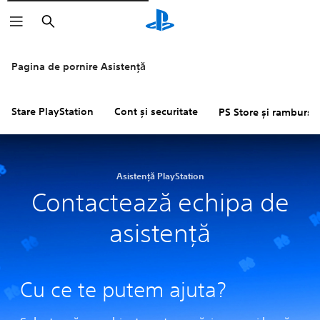
Căutare
Pagina de pornire Asistență
Stare PlayStation
Cont și securitate
PS Store și rambursăr
Asistență PlayStation
Contactează echipa de
asistență
Cu ce te putem ajuta?