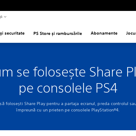
ță
și securitate
Abonamente
Jocu
PS Store și rambursările
m se folosește Share P
pe consolele PS4
să folosești Share Play pentru a partaja ecranul, preda controlul sau
împreună cu un prieten pe consolele PlayStation®4.