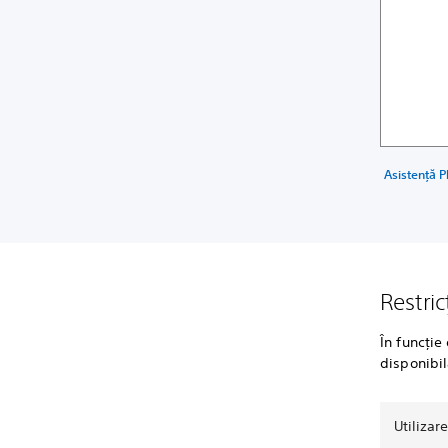
Asistență P
Restric
În funcție
disponibil
Utilizar