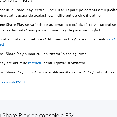
odurile Share Play, ecranul jocului tău apare pe ecranul altui jucăto
 puteți bucura de același joc, indiferent de cine îl deține.
ne Share Play se va închide automat la o oră după ce vizitatorul se 
zualiza timpul rămas pentru Share Play de pe ecranul găștii.
, cât și vizitatorul trebuie să fiți membri PlayStation Plus pentru
a vă
ună
.
losi Share Play numai cu un vizitator în același timp.
Play are anumite
restricții
pentru gazdă și vizitator.
losi Share Play cu jucători care utilizează o consolă PlayStation®5 sa
 pe console PS5
 Share Play pe consolele PS4