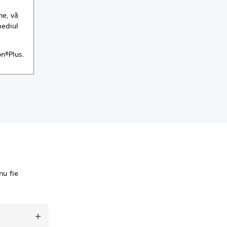
ne, vă
mediul
on®Plus.
nu fie