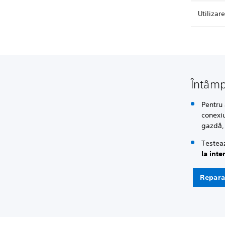
Utilizar
Întâmp
Pentru
conexi
gazdă, 
Testea
la inte
Reparaț