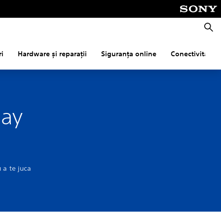
Căuta
ri
Hardware și reparații
Siguranța online
Conectivitate
lay
 a te juca