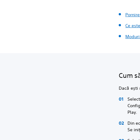
Pornire
Ce este
Moduri
Cum să
Dacă ești 
Selec
Config
Play.
Din ec
Se ini