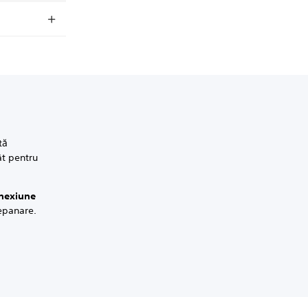
tă
ât pentru
onexiune
epanare.