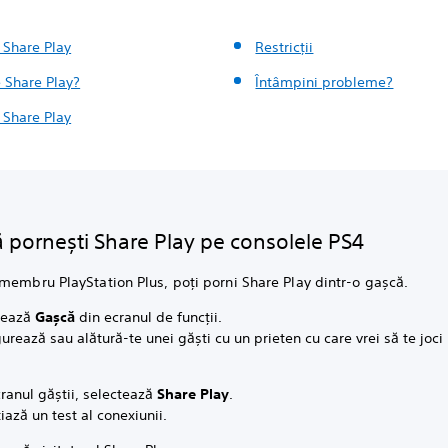
 Share Play
Restricții
 Share Play?
Întâmpini probleme?
 Share Play
 pornești Share Play pe consolele PS4
membru PlayStation Plus, poți porni Share Play dintr-o gașcă.
tează
Gașcă
din ecranul de funcții.
urează sau alătură-te unei găști cu un prieten cu care vrei să te joci
ranul găștii, selectează
Share Play
.
țiază un test al conexiunii.