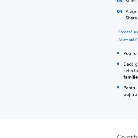
Select
Alege
Share 
Creează și 
Asistență P
Poți fo
Dacă ga
select
familie
Pentru
puțin 2
Ce est