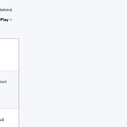
tatorul.
 Play
>
orii
 vă