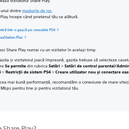
ează vizitatorul Share Play.
 unul dintre
modurile de joc
.
Play începe când prietenul tău se alătură.
intră într-o gașcă pe consolele PS4
layStation Plus
losi Share Play numai cu un vizitator în același timp.
zda și vizitatorul joacă împreună, gazda trebuie să selecteze caset
are
Se permite
din rubrica
Setări
>
Setări de control parental/Admin
i
>
Restricții de sistem PS4
>
Creare utilizator nou și conectare oas
 cea mai bună performanță, recomandăm o conexiune de mare viteză
 Mbps pentru tine și pentru vizitatorul tău.
e Share Play?