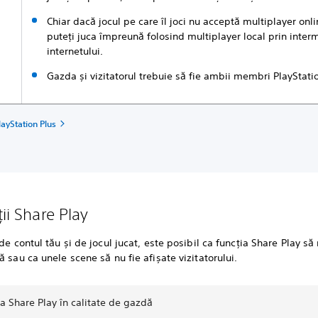
Chiar dacă jocul pe care îl joci nu acceptă multiplayer onli
puteți juca împreună folosind multiplayer local prin inter
internetului.
Gazda și vizitatorul trebuie să fie ambii membri PlayStati
layStation Plus
ții Share Play
 de contul tău și de jocul jucat, este posibil ca funcția Share Play să 
ă sau ca unele scene să nu fie afișate vizitatorului.
ea Share Play în calitate de gazdă