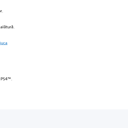
r.
alătură.
 juca
u PS4™.