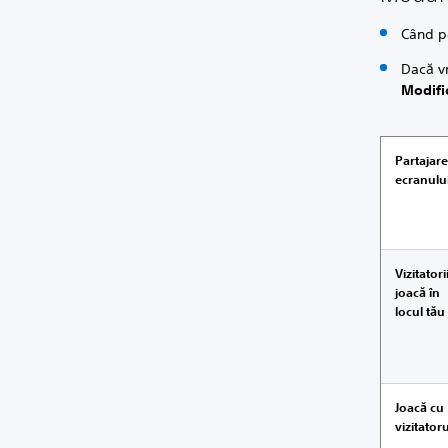
Când po
Dacă v
Modifi
Partajar
ecranulu
Vizitatori
joacă în
locul tău
Joacă cu
vizitatoru