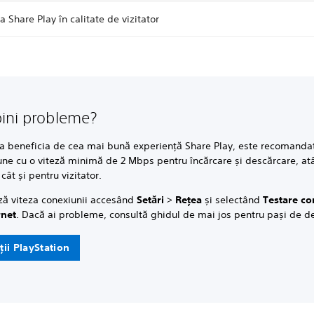
ea Share Play în calitate de vizitator
ini probleme?
 a beneficia de cea mai bună experiență Share Play, este recomanda
une cu o viteză minimă de 2 Mbps pentru încărcare și descărcare, at
cât și pentru vizitator.
ză viteza conexiunii accesând
Setări
>
Rețea
și selectând
Testare c
rnet
. Dacă ai probleme, consultă ghidul de mai jos pentru pași de d
ii PlayStation