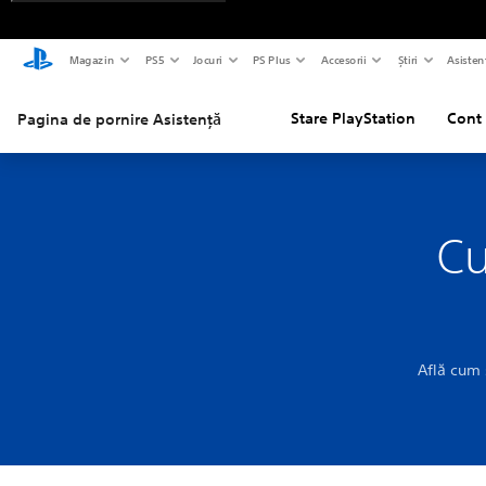
Magazin
PS5
Jocuri
PS Plus
Accesorii
Știri
Asisten
Stare PlayStation
Cont 
Pagina de pornire Asistență
Cu
Află cum 