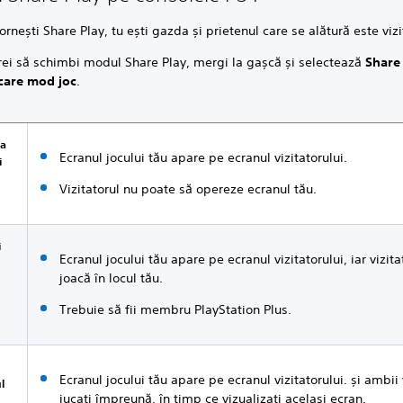
rnești Share Play, tu ești gazda și prietenul care se alătură este vizi
rei să schimbi modul Share Play, mergi la gașcă și selectează
Share
care mod joc
.
ea
Ecranul jocului tău apare pe ecranul vizitatorului.
i
Vizitatorul nu poate să opereze ecranul tău.
i
Ecranul jocului tău apare pe ecranul vizitatorului, iar vizitat
joacă în locul tău.
Trebuie să fii membru PlayStation Plus.
Ecranul jocului tău apare pe ecranul vizitatorului. și ambii
l
jucați împreună, în timp ce vizualizați același ecran.