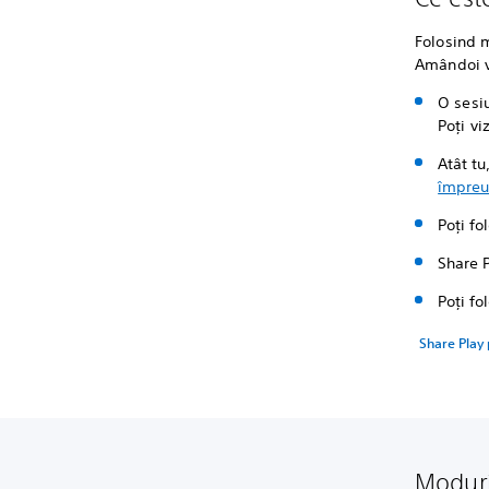
Folosind m
Amândoi vă
O sesiu
Poți vi
Atât tu
împre
Poți fo
Share 
Poți fo
Share Play
Moduri