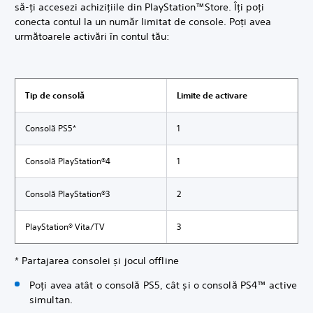
să-ți accesezi achizițiile din PlayStation™Store. Îți poți
conecta contul la un număr limitat de console. Poți avea
următoarele activări în contul tău:
Tip de consolă
Limite de activare
Consolă PS5*
1
Consolă PlayStation®4
1
Consolă PlayStation®3
2
PlayStation® Vita/TV
3
* Partajarea consolei și jocul offline
Poți avea atât o consolă PS5, cât și o consolă PS4™ active
simultan.