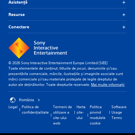
Asistență
Resurse
Conectare
© 2026 Sony Interactive Entertainment Europe Limited (SIEE)
Toate elementele de conținut, titlurile de jocuri, denumirile și/sau
prezentările comerciale, mărcile, ilustrațiile și imaginile asociate sunt
mărci comerciale și/sau materiale protejate de legile dreptului de
autor ale deținătorilor. Toate drepturile rezervate.
Mai multe informații
România
Legal
Politica de
Termeni de
Harta
Politica
Software
confidențialitate
utilizare a
site-
privind
Usage
site-ului
ului
modulele
Terms
web
cookie