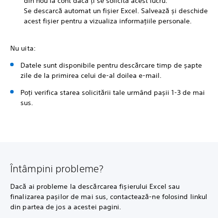
din nou la cont dacă ți se solicită acest lucru.
Se descarcă automat un fișier Excel. Salvează și deschide
acest fișier pentru a vizualiza informațiile personale.
Nu uita:
Datele sunt disponibile pentru descărcare timp de șapte
zile de la primirea celui de-al doilea e-mail.
Poți verifica starea solicitării tale urmând pașii 1-3 de mai
sus.
Întâmpini probleme?
Dacă ai probleme la descărcarea fișierului Excel sau
finalizarea pașilor de mai sus, contactează-ne folosind linkul
din partea de jos a acestei pagini.