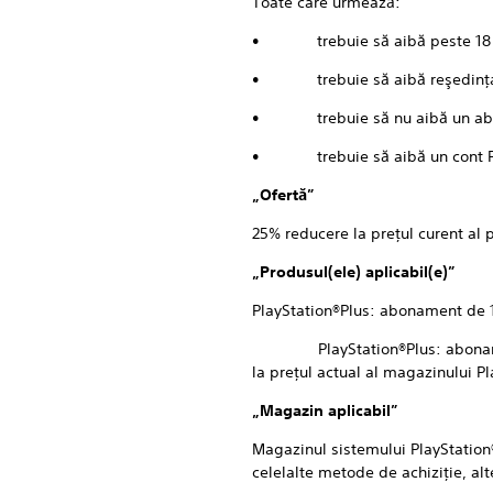
Toate care urmează:
• trebuie să aibă peste 18 
• trebuie să aibă reşedinţa în
• trebuie să nu aibă un abonam
• trebuie să aibă un cont Pl
„Ofertă”
25% reducere la preţul curent al 
„Produsul(ele) aplicabil(e)”
PlayStation®Plus: abonament de 1
PlayStation®Plus: abonament de 
la preţul actual al magazinului Pl
„Magazin aplicabil”
Magazinul sistemului PlayStation
celelalte metode de achiziţie, al