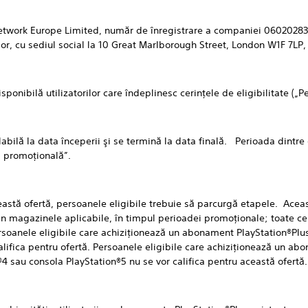
etwork Europe Limited, număr de înregistrare a companiei 06020283 
ilor, cu sediul social la 10 Great Marlborough Street, London W1F 7LP,
ibilă utilizatorilor care îndeplinesc cerinţele de eligibilitate („Pe
ă la data începerii şi se termină la data finală. Perioada dintre da
da promoţională”.
ă ofertă, persoanele eligibile trebuie să parcurgă etapele. Aceas
din magazinele aplicabile, în timpul perioadei promoţionale; toate 
rsoanele eligibile care achiziţionează un abonament PlayStation®Plus 
alifica pentru ofertă. Persoanele eligibile care achiziţionează un ab
®4 sau consola PlayStation®5 nu se vor califica pentru această ofertă.