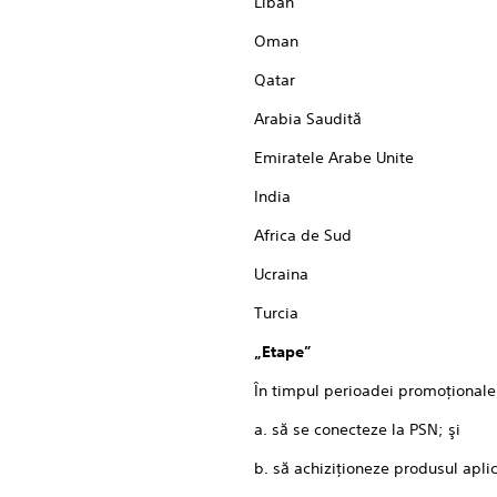
Liban
Oman
Qatar
Arabia Saudită
Emiratele Arabe Unite
India
Africa de Sud
Ucraina
Turcia
„Etape”
În timpul perioadei promoţionale,
a. să se conecteze la PSN; şi
b. să achiziţioneze produsul apli