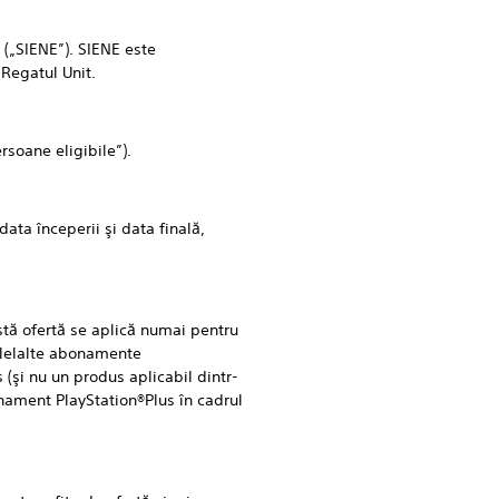
(„SIENE”). SIENE este
 Regatul Unit.
rsoane eligibile”).
ta începerii şi data finală,
tă ofertă se aplică numai pentru
celelalte abonamente
(şi nu un produs aplicabil dintr-
onament PlayStation®Plus în cadrul