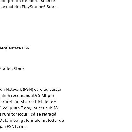
t profita de ofertă şi orice
 actual din PlayStation® Store.
enţialitate PSN.
tation Store.
on Network (PSN) care au vârsta
e minimă recomandată 5 Mbps).
cărei ţări şi a restricţiilor de
ă cel puţin 7 ani, iar cei sub 18
 anumitor jocuri, să se retragă
etalii obligatorii ale metodei de
egal/PSNTerms.