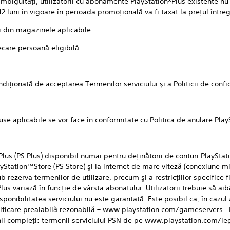
guităţi, utilizatorii cu abonamente PlayStation®Plus existente nu po
 luni în vigoare în perioada promoţională va fi taxat la preţul întreg
in magazinele aplicabile.
re persoană eligibilă.
ionată de acceptarea Termenilor serviciului şi a Politicii de confid
aplicabile se vor face în conformitate cu Politica de anulare PlayS
PS Plus) disponibil numai pentru deţinătorii de conturi PlayStati
layStation™Store (PS Store) şi la internet de mare viteză (conexiun
 rezerva termenilor de utilizare, precum şi a restricţiilor specifice fie
Plus variază în funcţie de vârsta abonatului. Utilizatorii trebuie să aib
isponibilitatea serviciului nu este garantată. Este posibil ca, în cazul
otificare prealabilă rezonabilă – www.playstation.com/gameservers. D
nii compleţi: termenii serviciului PSN de pe www.playstation.com/l