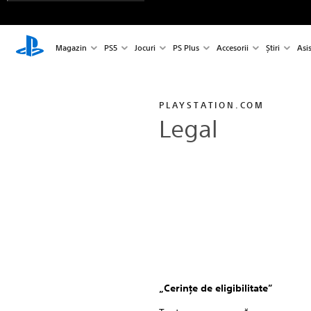
Magazin
PS5
Jocuri
PS Plus
Accesorii
Știri
Asi
PLAYSTATION.COM
Legal
„Cerinţe de eligibilitate”