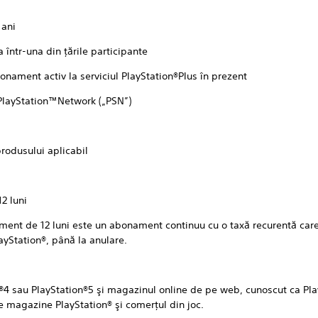
ani
tr-una din ţările participante
ent activ la serviciul PlayStation®Plus în prezent
ayStation™Network („PSN”)
produsului aplicabil
2 luni
12 luni este un abonament continuu cu o taxă recurentă care va 
ayStation®, până la anulare.
®4 sau PlayStation®5 şi magazinul online de pe web, cunoscut ca Pl
te magazine PlayStation® şi comerţul din joc.