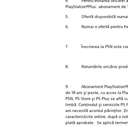
4. Pentru evitarea oricărei ambi
PlayStation®Plus: abonament de 12
5. Ofertă disponibilă numai d
6. Numai o ofertă pentru fieca
7. Înscrierea la PSN este condiţ
8. Returnările oricăror produse 
9. Abonament PlayStation®Plus (
de 18 ani şi peste, cu acces la P
PSN, PS Store şi PS Plus se află sub
limbă. Conţinutul şi serviciile PS 
ani necesită acordul părinţilor. D
caracteristicile online, după o n
plată aprobate. Se aplică terme