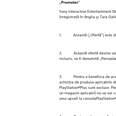
„Promotor”
Sony Interactive Entertainment N
înregistrată în Anglia şi Ţara Gal
1. Această („Ofertă”) este dispon
2. Această ofertă devine valabil
inclusiv, va fi denumită „Perioa
3. Pentru a beneficia de aceast
achiziţia de produse aplicabile 
PlayStation®Plus sunt excluse. Pe
un magazin aplicabil) nu se vor c
unui upsell la consolaPlayStation