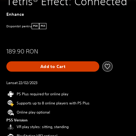
Tetris® Effect: Connected
Enhance
Disponibil pentru
PS4
PS5
189.90 RON
Add to Cart
Lansat 22/02/2023
PS Plus required for online play
Supports up to 8 online players with PS Plus
Online play optional
PS5 Version
VR play styles: sitting, standing
PlayStation VR2 optional