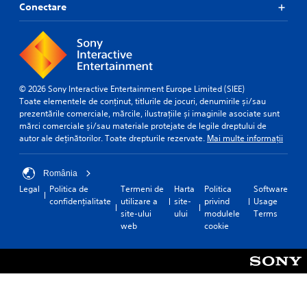
c
n
Conectare
i
a
s
n
n
i
g
a
t
c
c
i
o
c
l
v
e
o
i
s
© 2026 Sony Interactive Entertainment Europe Limited (SIEE)
u
t
s
Toate elementele de conținut, titlurile de jocuri, denumirile și/sau
r
a
prezentările comerciale, mărcile, ilustrațiile și imaginile asociate sunt
y
t
c
mărci comerciale și/sau materiale protejate de legile dreptului de
(
o
o
autor ale deținătorilor. Toate drepturile rezervate.
Mai multe informații
B
p
n
a
l
s
s
a
România
e
i
y
q
Legal
Politica de
Termeni de
Harta
Politica
Software
t
c
u
confidențialitate
utilizare a
site-
privind
Usage
h
)
e
site-ului
ului
modulele
Terms
e
n
web
cookie
S
g
c
o
a
e
m
m
-
e
e
f
s
,
r
t
o
e
i
r