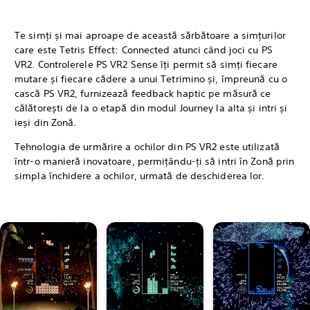
Te simți și mai aproape de această sărbătoare a simțurilor
care este Tetris Effect: Connected atunci când joci cu PS
VR2. Controlerele PS VR2 Sense îți permit să simți fiecare
mutare și fiecare cădere a unui Tetrimino și, împreună cu o
cască PS VR2, furnizează feedback haptic pe măsură ce
călătorești de la o etapă din modul Journey la alta și intri și
ieși din Zonă.
Tehnologia de urmărire a ochilor din PS VR2 este utilizată
într-o manieră inovatoare, permițându-ți să intri în Zonă prin
simpla închidere a ochilor, urmată de deschiderea lor.