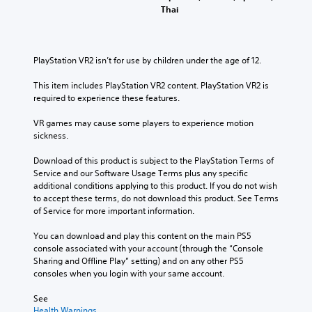
.
e
e
h
g
o
Thai
t
r
a
e
m
h
n
t
o
m
M
e
a
m
f
u
o
g
t
a
t
n
PlayStation VR2 isn’t for use by children under the age of 12.
n
a
i
k
h
i
o
m
v
e
e
c
This item includes PlayStation VR2 content. PlayStation VR2 is 
A
e
e
s
g
a
required to experience these features.
d
u
p
i
a
t
o
d
r
t
m
e
VR games may cause some players to experience motion 
e
e
i
e
e
m
sickness.
s
s
a
b
o
o
n
e
s
y
r
Download of this product is subject to the PlayStation Terms of 
Y
o
t
i
c
e
Service and our Software Usage Terms plus any specific 
o
t
l
e
h
e
additional conditions applying to this product. If you do not wish 
u
i
a
r
o
a
to accept these terms, do not download this product. See Terms 
c
n
y
t
o
s
of Service for more important information.
a
c
o
o
s
i
n
l
u
r
i
l
You can download and play this content on the main PS5 
s
u
t
e
n
y
console associated with your account (through the “Console 
e
d
,
a
g
w
Sharing and Offline Play” setting) and on any other PS5 
t
e
o
d
a
i
consoles when you login with your same account.
t
s
r
.
n
t
h
p
s
a
h
See 
e
o
o
l
o
Health Warnings