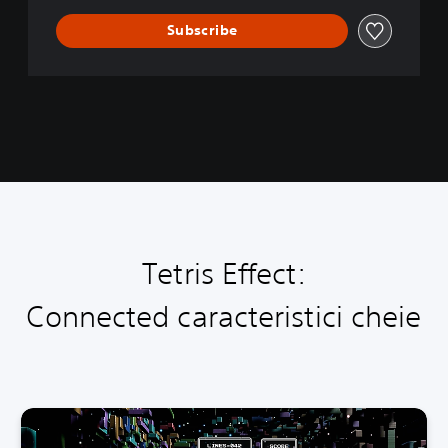
t
e
Subscribe
d
Tetris Effect:
Connected caracteristici cheie