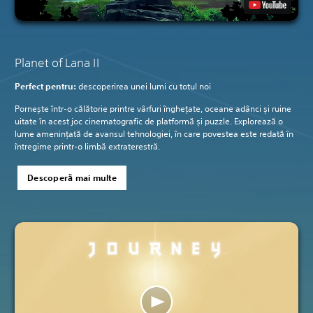
Planet of Lana II
Perfect pentru:
descoperirea unei lumi cu totul noi
Pornește într-o călătorie printre vârfuri înghețate, oceane adânci și ruine
uitate în acest joc cinematografic de platformă și puzzle. Explorează o
lume amenințată de avansul tehnologiei, în care povestea este redată în
întregime printr-o limbă extraterestră.
Descoperă mai multe