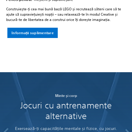
Construiește-ți cea mai bună bază LEGO și recrutează săteni care să te
ajute să supraviețuiești nopții – sau relaxează-te în modul Creative și
bucură-te de libertatea de a construi orice îți dorește imaginația.
Informații suplimentare
Minte și corp
Jocuri cu antrenamente
alternative
Exersează-ți capacitățile mentale și fizice, cu jocuri.