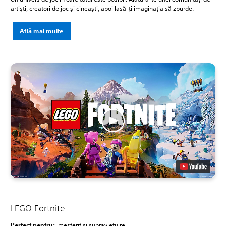
artiști, creatori de joc și cineaști, apoi lasă-ți imaginația să zburde.
Află mai multe
LEGO Fortnite
Perfect pentru:
meșterit și supraviețuire