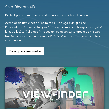
Spin Rhythm XD
Perfect pentru:
menținere a ritmului într-o varietate de moduri
Acest joc de ritm cinetic îți permite să-l joci așa cum îți place.
Personalizează-ți aspectul, joacă solo sau în mod multiplayer local (până
la patru jucători) și alege între sesiuni pe ecran cu controale de mișcare
DualSense sau imersiune completă PS VR2 pentru un antrenament fizic
suplimentar.
Descoperă mai multe