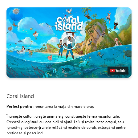
Coral Island
Perfect pentru:
renunțarea la viața din marele oraș
Îngrijește culturi, crește animale și construiește ferma visurilor tale.
Creează o legătură cu localnicii și ajută-i să-și revitalizeze orașul, sau
ignoră-i și petrece-ți zilele refăcând recifele de corali, extragând pietre
prețioase și pescuind.