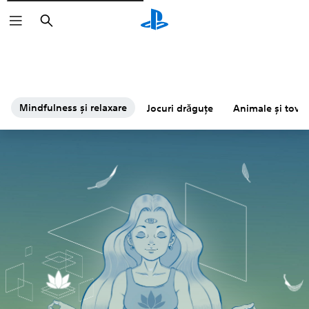
Căutare
Mindfulness și relaxare
Jocuri drăguțe
Animale și tova