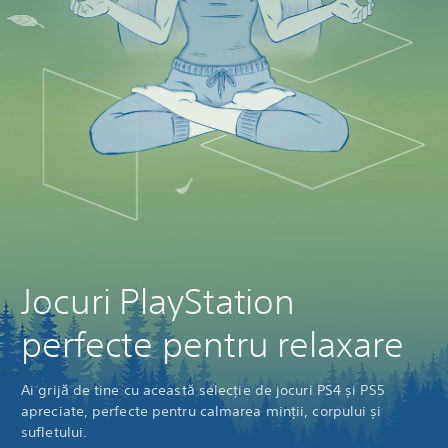
Jocuri PlayStation
perfecte pentru relaxare
Ai grijă de tine cu această selecție de jocuri PS4 și PS5
apreciate, perfecte pentru calmarea minții, corpului și
sufletului.