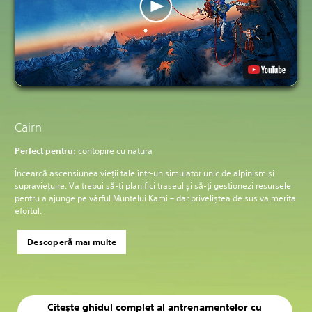
Cairn
Perfect pentru:
contopire cu natura
Încearcă ascensiunea vieții tale într-un simulator unic de alpinism și
supraviețuire. Va trebui să-ți planifici traseul și să-ți gestionezi resursele
pentru a ajunge pe vârful Muntelui Kami – dar priveliștea de sus va merita
efortul.
Descoperă mai multe
Citește ghidul complet al antrenamentelor cu