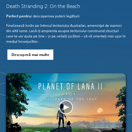
Death Stranding 2: On the Beach
Perfect pentru:
descoperirea puterii legăturii
Finalizează livrări pe întinsul teritoriului Australiei, amenințat de inamici
din altă lume. Lasă-ți amprenta asupra teritoriului construind structuri
care te vor ajuta pe tine – și pe ceilalți jucători – să vă orientați mai ușor în
mediul înconjurător.
Descoperă mai multe