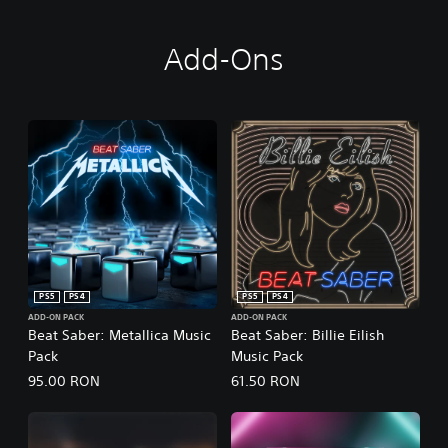
Add-Ons
PS5
PS4
PS5
PS4
ADD-ON PACK
ADD-ON PACK
Beat Saber: Metallica Music
Beat Saber: Billie Eilish
Pack
Music Pack
95.00 RON
61.50 RON