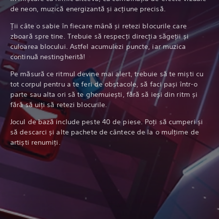
de neon, muzică energizantă și acțiune precisă.
Ții câte o sabie în fiecare mână și retezi blocurile care
zboară spre tine. Trebuie să respecți direcția săgeții și
culoarea blocului. Astfel acumulezi puncte, iar muzica
continuă nestingherită!
Pe măsură ce ritmul devine mai alert, trebuie să te miști cu
tot corpul pentru a te feri de obstacole, să faci pași într-o
parte sau alta ori să te ghemuiești, fără să ieși din ritm și
fără să uiți să retezi blocurile.
Jocul de bază include peste 40 de piese. Poți să cumperi și
să descarci și alte pachete de cântece de la o mulțime de
artiști renumiți.