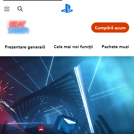
Căutare
Cumpără acum
Cele mai noi funcții
Pachete muzica
Prezentare generală