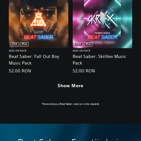
PS5
PS4
PS5
PS4
ADD-ON PACK
ADD-ON PACK
Beat Saber: Fall Out Boy
Beat Saber: Skrillex Music
Music Pack
Pack
52.00 RON
52.00 RON
Show More
*Necesită jocul Beat Saber, care se vinde separat.