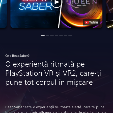
Ce e Beat Saber?
O experiență ritmată pe
PlayStation VR și VR2, care-ți
pune tot corpul în mișcare
Beat Saber este o experiență VR foarte alertă, care te pune
în mișcare ca nimic altceva, cu combinația de efecte vizuale