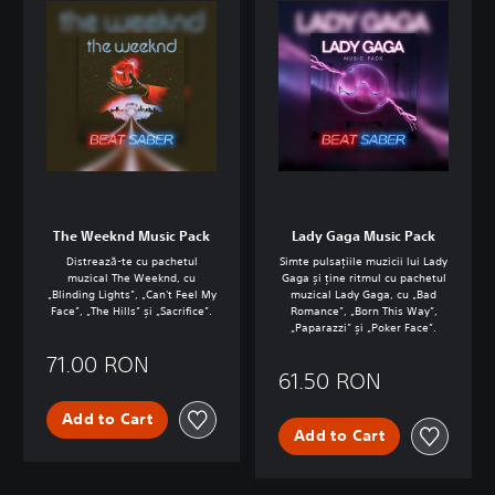
The Weeknd Music Pack
Lady Gaga Music Pack
Distrează-te cu pachetul
Simte pulsațiile muzicii lui Lady
muzical The Weeknd, cu
Gaga și ține ritmul cu pachetul
„Blinding Lights”, „Can't Feel My
muzical Lady Gaga, cu „Bad
Face”, „The Hills” și „Sacrifice”.
Romance”, „Born This Way”,
„Paparazzi” și „Poker Face”.
71.00 RON
61.50 RON
Add to Cart
Add to Cart