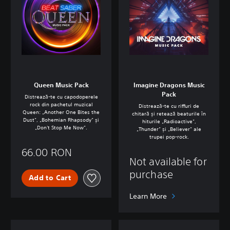
Queen Music Pack
Imagine Dragons Music
Pack
Distrează-te cu capodoperele
rock din pachetul muzical
Distrează-te cu riffuri de
Queen: „Another One Bites the
chitară și retează beaturile în
Dust”, „Bohemian Rhapsody” și
hiturile „Radioactive”,
„Don't Stop Me Now”.
„Thunder” și „Believer” ale
trupei pop-rock.
66.00 RON
Not available for
purchase
Add to Cart
Learn More