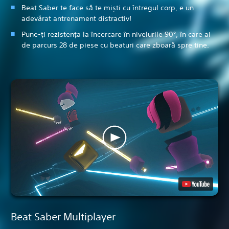
Beat Saber te face să te miști cu întregul corp, e un
adevărat antrenament distractiv!
Pune-ți rezistența la încercare în nivelurile 90°, în care ai
de parcurs 28 de piese cu beaturi care zboară spre tine.
Beat Saber Multiplayer