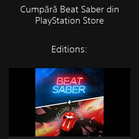
Cumpără Beat Saber din
PlayStation Store
Editions:
B
e
a
t
S
a
b
e
r
+
T
h