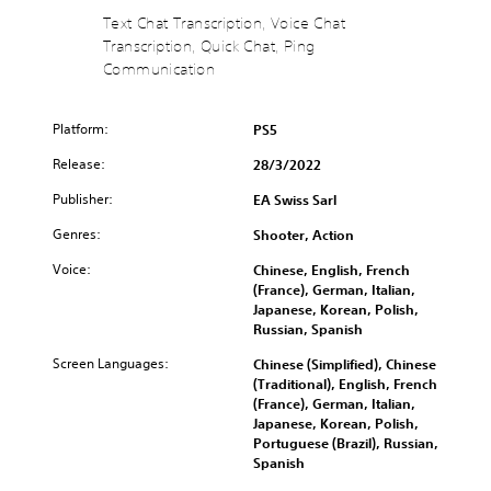
a
e
t
e
u
s
Text Chat Transcription, Voice Chat
d
s
r
t
n
a
a
Transcription, Quick Chat, Ping
f
o
h
d
m
l
Communication
o
l
e
e
e
o
r
s
c
r
f
u
t
a
o
s
r
d
Platform:
PS5
h
t
n
t
o
t
e
a
t
a
m
o
Release:
28/3/2022
m
n
r
n
e
y
a
y
o
d
a
Publisher:
EA Swiss Sarl
o
i
t
l
i
c
u
n
i
s
Genres:
n
h
Shooter, Action
.
s
m
t
g
s
Voice:
t
e
Chinese, English, French
o
c
p
o
.
(France), German, Italian,
a
V
o
e
r
Japanese, Korean, Polish,
n
l
a
o
y
Russian, Spanish
a
o
k
i
P
a
l
u
e
c
r
Screen Languages:
Chinese (Simplified), Chinese
n
t
r
r
e
(Traditional), English, French
a
d
e
t
.
C
(France), German, Italian,
c
m
r
o
Japanese, Korean, Polish,
h
a
t
n
p
Portuguese (Brazil), Russian,
3
a
i
a
i
l
Spanish
D
n
t
t
a
c
c
A
i