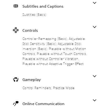
t
i
a
e
c
n
i
c
p
r
r
Subtitles and Captions
s
v
)
p
s
i
e
e
i
p
Subtitles (Basic)
T
Y
t
s
n
t
h
o
t
g
i
e
u
Y
h
g
c
(
o
o
e
Controls
a
a
B
n
u
a
m
n
d
u
a
Controller Remapping (Basic), Adjustable
T
e
r
o
d
s
Stick Sensitivity (Basic), Adjustable Stick
e
i
e
n
i
i
x
Inversion (Basic), Playable without Motion
n
v
'
o
t
c
Controls, Playable without Touch Controls,
c
i
t
o
c
)
l
e
Playable without Controller Vibration,
n
u
h
u
w
Y
Playable without Adaptive Trigger Effect
e
t
a
d
t
o
e
p
t
e
h
u
d
u
s
s
e
c
t
t
c
Gameplay
s
g
a
o
t
a
u
a
n
r
o
n
Control Reminders, Practice Mode
b
m
c
e
b
b
t
e
h
l
e
e
i
c
a
y
t
r
t
o
n
o
h
Online Communication
e
l
n
g
n
e