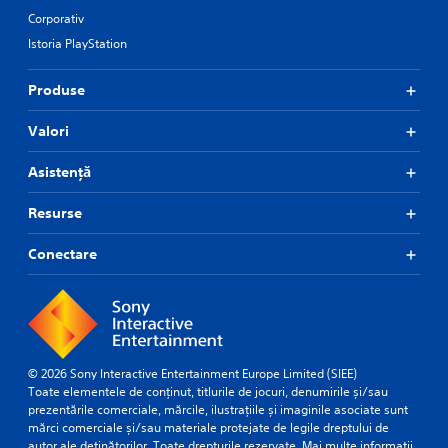
a
u
A
c
f
Corporativ
s
g
d
r
k
i
h
Istoria PlayStation
o
j
C
e
o
m
u
h
r
u
a
Produse
s
t
t
a
l
o
t
t
t
l
t
h
Valori
a
Y
a
e
e
b
o
r
l
g
Asistență
l
u
o
l
a
e
c
u
a
m
a
Resurse
S
n
p
e
n
d
t
a
t
s
y
i
Conectare
r
o
e
o
c
t
p
n
u
.
r
k
d
.
a
S
a
c
e
n
A
t
n
d
u
i
s
© 2026 Sony Interactive Entertainment Europe Limited (SIEE)
r
d
s
Toate elementele de conținut, titlurile de jocuri, denumirile și/sau
e
i
i
e
prezentările comerciale, mărcile, ilustrațiile și imaginile asociate sunt
c
t
h
o
mărci comerciale și/sau materiale protejate de legile dreptului de
e
i
o
C
autor ale deținătorilor. Toate drepturile rezervate.
Mai multe informații
i