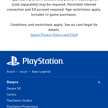
a
r
u
p
a
(sold separately) may be required. Persistent internet
p
s
e
u
n
p
c
n
connection and EA account required. Age restrictions apply.
t
b
i
a
c
Includes in-game purchases.
s
e
n
n
e
o
d
g
b
-
Conditions and restrictions apply. See ea.com/legal for
t
i
s
e
f
h
s
details.
u
c
r
a
p
Game Privacy Policy and EULA
p
h
e
t
l
p
a
e
s
a
o
n
e
o
y
r
g
n
u
e
t
e
v
n
d
i
d
i
d
a
s
t
r
s
s
p
o
o
c
t
r
m
n
Acasă
Jocuri
Apex Legends
a
e
o
a
m
n
x
v
k
e
b
t
Despre
i
e
n
e
.
d
t
t
Despre SIE
h
e
h
t
Cariere
e
d
e
h
Q
a
.
m
r
PlayStation Studios
u
r
e
o
PlayStation Productions
i
d