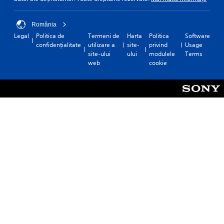
v
w
u
v
t
i
e
e
o
t
România
A
p
p
y
r
l
Legal
Politica de
Termeni de
Harta
Politica
Software
l
(
e
confidențialitate
utilizare a
site-
privind
Usage
t
a
B
s
site-ului
ului
modulele
Terms
e
y
e
a
web
cookie
r
.
t
s
n
w
i
a
o
c
t
r
)
i
d
S
v
s
o
,
e
m
p
s
e
h
A
s
r
u
t
a
d
i
s
i
c
e
o
k
s
i
s
o
n
e
r
f
n
i
o
s