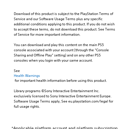
T
y
e
h
v
u
t
r
M
a
e
h
d
a
o
Download of this product is subject to the PlayStation Terms of 
r
p
e
i
n
d
Service and our Software Usage Terms plus any specific 
a
r
g
o
s
e
additional conditions applying to this product. If you do not wish 
c
e
a
c
to accept these terms, do not download this product. See Terms 
Y
t
s
m
Y
r
of Service for more important information.
o
e
e
e
o
u
i
r
t
,
u
You can download and play this content on the main PS5 
c
s
p
l
o
c
console associated with your account (through the “Console 
a
o
a
t
r
a
Sharing and Offline Play” setting) and on any other PS5 
n
n
y
i
n
i
consoles when you login with your same account.
s
l
o
m
a
o
e
y
u
p
c
n
See 
t
.
t
o
c
Health Warnings
t
V
,
r
e
 for important health information before using this product.
h
o
o
t
s
e
i
r
a
s
Library programs ©Sony Interactive Entertainment Inc. 
a
c
s
n
a
exclusively licensed to Sony Interactive Entertainment Europe. 
u
e
o
t
c
Software Usage Terms apply, See eu.playstation.com/legal for 
d
c
m
c
o
full usage rights.
i
h
e
o
n
o
a
r
l
s
o
t
e
o
e
u
s
m
u
q
t
c
*Applicable platform account and platform subscription