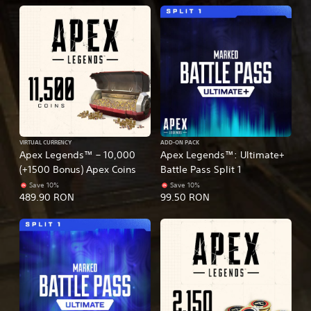
VIRTUAL CURRENCY
ADD-ON PACK
Apex Legends™ – 10,000
Apex Legends™: Ultimate+
(+1500 Bonus) Apex Coins
Battle Pass Split 1
Save 10%
Save 10%
489.90 RON
99.50 RON