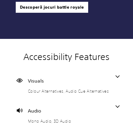
Descoperă jocuri battle royale
Accessibility Features
C
M
S
C
C
T
o
o
u
o
o
e
l
n
b
n
n
x
o
o
t
t
t
t
u
A
i
r
r
C
Visuals
r
u
t
o
o
h
Colour Alternatives, Audio Cue Alternatives
A
d
l
l
l
a
l
i
e
l
R
t
t
o
s
e
e
T
e
(
r
m
r
Audio
Y
r
B
R
i
a
o
Mono Audio, 3D Audio
n
a
e
n
n
u
c
a
s
m
d
s
a