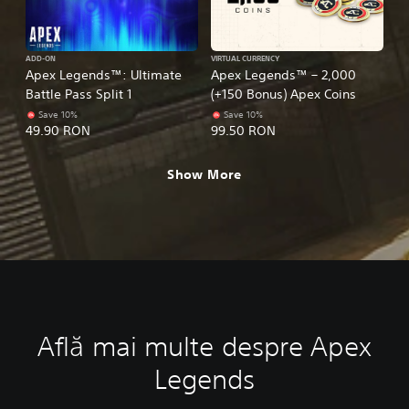
ADD-ON
VIRTUAL CURRENCY
Apex Legends™: Ultimate
Apex Legends™ – 2,000
Battle Pass Split 1
(+150 Bonus) Apex Coins
Save 10%
Save 10%
49.90 RON
99.50 RON
Show More
Află mai multe despre Apex
Legends