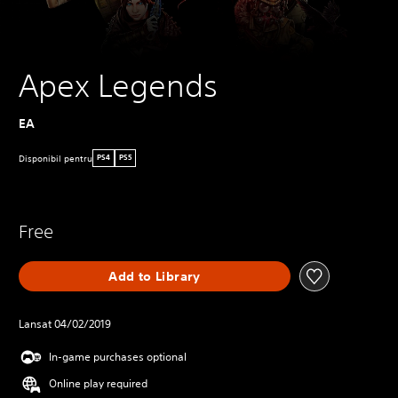
Apex Legends
EA
Disponibil pentru
PS4
PS5
Free
Add to Library
Lansat 04/02/2019
In-game purchases optional
Online play required