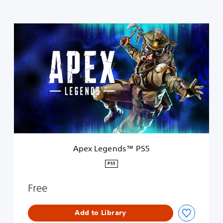
A
p
e
x
L
e
g
e
n
d
s
™
P
Apex Legends™ PS5
S
5
PS5
Free
Add to Library