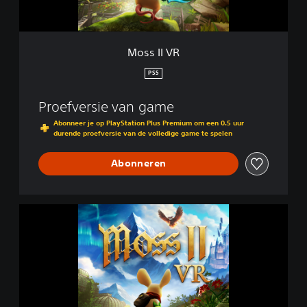
Moss II VR
PS5
Proefversie van game
Abonneer je op PlayStation Plus Premium om een 0.5 uur
durende proefversie van de volledige game te spelen
Abonneren
M
o
s
s
I
I
V
R