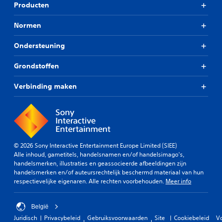
Producten
Normen
Ondersteuning
Grondstoffen
Verbinding maken
© 2026 Sony Interactive Entertainment Europe Limited (SIEE)
Alle inhoud, gametitels, handelsnamen en/of handelsimago's,
handelsmerken, illustraties en geassocieerde afbeeldingen zijn
handelsmerken en/of auteursrechtelijk beschermd materiaal van hun
respectievelijke eigenaren. Alle rechten voorbehouden.
Meer info
België
Juridisch
Privacybeleid
Gebruiksvoorwaarden
Site
Cookiebeleid
V