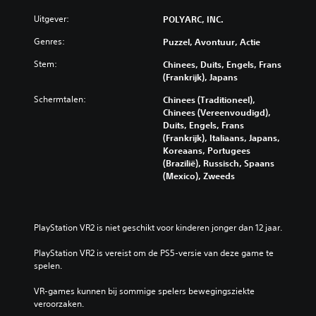
Uitgever:
POLYARC, INC.
Genres:
Puzzel, Avontuur, Actie
Stem:
Chinees, Duits, Engels, Frans
(Frankrijk), Japans
Schermtalen:
Chinees (Traditioneel),
Chinees (Vereenvoudigd),
Duits, Engels, Frans
(Frankrijk), Italiaans, Japans,
Koreaans, Portugees
(Brazilië), Russisch, Spaans
(Mexico), Zweeds
PlayStation VR2 is niet geschikt voor kinderen jonger dan 12 jaar.
PlayStation VR2 is vereist om de PS5-versie van deze game te 
spelen.
VR-games kunnen bij sommige spelers bewegingsziekte 
veroorzaken.