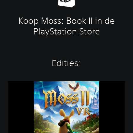
Koop Moss: Book II in de
PlayStation Store
Edities:
M
o
s
s
I
I
V
R