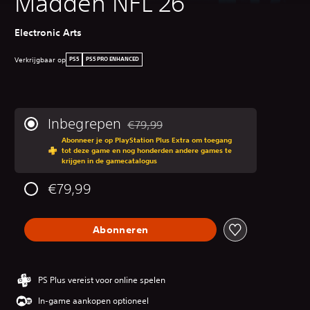
Madden NFL 26
Electronic Arts
Verkrijgbaar op
PS5
PS5 PRO ENHANCED
Inbegrepen
€79,99
Korting ten opzichte van de oorspronkeli
Abonneer je op PlayStation Plus Extra om toegang
tot deze game en nog honderden andere games te
krijgen in de gamecatalogus
€79,99
Abonneren
PS Plus vereist voor online spelen
In-game aankopen optioneel