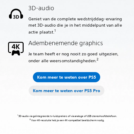
‎3D-audio
Geniet van de complete wedstrijddag-ervaring
met 3D-audio die je in het middelpunt van alle
1
actie plaatst.
Adembenemende graphics
Je team heeft er nog nooit zo goed uitgezien,
2
onder alle weersomstandigheden.
Kom meer te weten over PS5
Kom meer te weten over PS5 Pro
‎3D-audio via geïntegreerde tv-luidsprekers of via analoge of USB-stereohoofdtelefoon.
‎ Voor 4K-resolutie heb je een 4K-compatibel beeldscherm nodig.‎