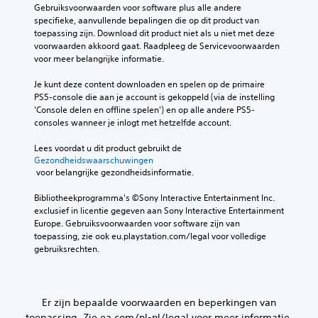
i
h
Gebruiksvoorwaarden voor software plus alle andere 
a
g
t
e
specifieke, aanvullende bepalingen die op dit product van 
n
e
J
t
toepassing zijn. Download dit product niet als u niet met deze 
j
l
e
a
voorwaarden akkoord gaat. Raadpleeg de Servicevoorwaarden 
e
k
k
l
voor meer belangrijke informatie.
w
e
u
g
o
l
n
e
Je kunt deze content downloaden en spelen op de primaire 
r
u
t
h
PS5-console die aan je account is gekoppeld (via de instelling 
d
i
d
e
'Console delen en offline spelen') en op alle andere PS5-
e
d
e
l
consoles wanneer je inlogt met hetzelfde account.
n
s
g
e
v
p
a
u
Lees voordat u dit product gebruikt de 
o
r
m
i
Gezondheidswaarschuwingen
o
e
e
 voor belangrijke gezondheidsinformatie.
t
r
k
s
d
g
e
p
Bibliotheekprogramma's ©Sony Interactive Entertainment Inc. 
a
e
r
e
exclusief in licentie gegeven aan Sony Interactive Entertainment 
g
l
h
l
Europe. Gebruiksvoorwaarden voor software zijn van 
i
e
e
e
toepassing, zie ook eu.playstation.com/legal voor volledige 
n
z
t
n
gebruiksrechten.
g
e
z
z
s
n
e
o
n
.
l
n
i
f
d
v
Er zijn bepaalde voorwaarden en beperkingen van
d
e
T
e
toepassing. Zie ea.com/nl-nl/legal voor meer informatie.