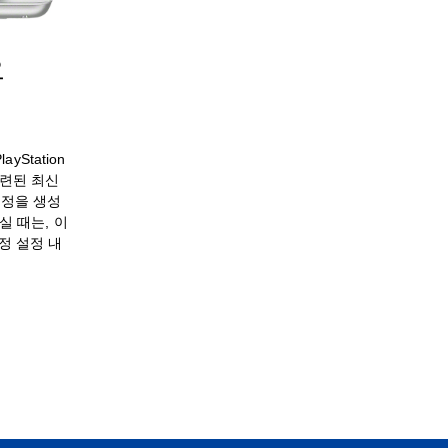
요
yStation
 관련된 최신
 계정을 생성
실 때는, 이
정 설정 내