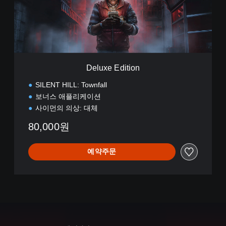
E
d
i
t
i
o
n
Deluxe Edition
SILENT HILL: Townfall
보너스 애플리케이션
사이먼의 의상: 대체
80,000원
예약주문