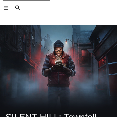
검
색
SILENT HILL: Townfall 