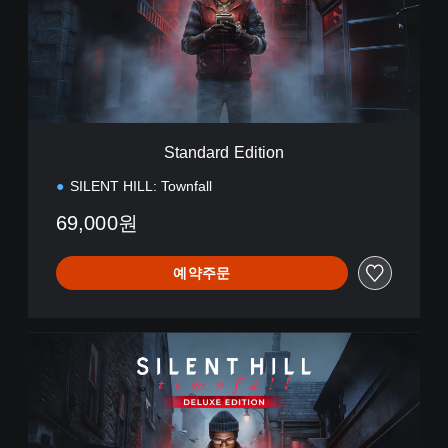
a
r
d
E
d
i
t
i
Standard Edition
o
n
SILENT HILL: Townfall
69,000원
예약주문
D
e
l
u
x
e