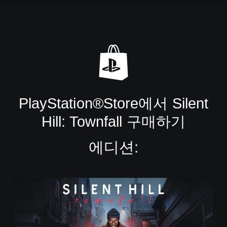
PlayStation®Store에서 Silent
Hill: Townfall 구매하기
에디션:
S
t
a
n
d