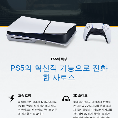
PS5의 특징
PS5의 혁신적 기능으로 진화
한 사로스
고속 로딩
3D 오디오
일식의 혼돈 속에서 살아남으세요.
플레이어만큼이나 빠르게 반응하
PS5® 콘솔의 즉각적인 로딩 속도
는 고정밀 3D 오디오를 통해 보이
덕분에 쓰러진 뒤에도 곧바로 전투
지 않는 위협과 다가오는 투사체를
에 복귀할 수 있습니다.
감지하세요. 외계 행성의 소리가
여러분을 인도(또는 기만)할 것입