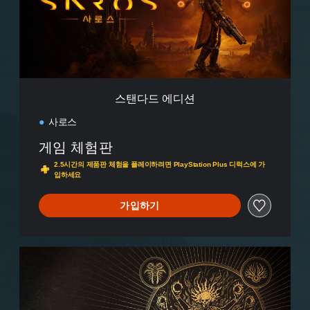
션
스탠다드 에디션
사로스
게임 체험판
2.5시간의 제품판 체험을 플레이하려면 PlayStation Plus 디럭스에 가
입하세요
가입하기
디
지
털
디
럭