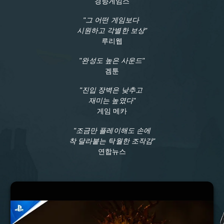
경향게임스
"그 어떤 게임보다
시원하고 각별한 보상"
루리웹
"완성도 높은 사운드"
겜툰
"진입 장벽은 낮추고
재미는 높였다"
게임 메카
"조금만 플레이해도 손에
착 달라붙는 탁월한 조작감"
연합뉴스