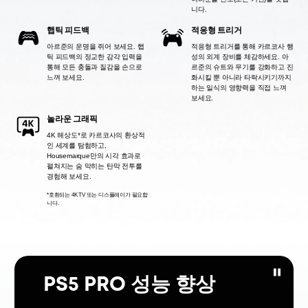
니다.
햅틱 피드백
적응형 트리거
아르준의 운명을 쥐어 보세요. 햅
적응형 트리거를 통해 카르코사 행
틱 피드백의 정교한 감각 입력을
성의 외계 장비를 체감하세요. 아
통해 모든 충돌과 질감을 손으로
르준의 슈트와 무기를 강화하고 진
느껴 보세요.
화시킬 뿐 아니라 타락시키기까지
하는 일식의 영향력을 직접 느껴
보세요.
놀라운 그래픽
4K 해상도*로 카르코사의 환상적
인 세계를 탐험하고,
Housemarque만의 시각 효과로
펼쳐지는 숨 막히는 탄막 전투를
경험해 보세요.
*호환되는 4K TV 또는 디스플레이가 필요합
니다.
PS5 PRO 성능 향상