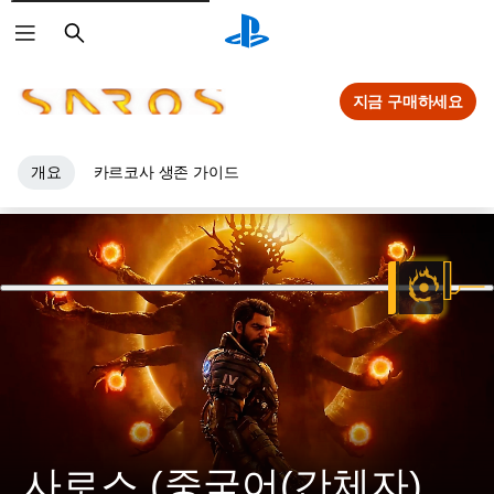
검
색
지금 구매하세요
개요
카르코사 생존 가이드
사로스 (중국어(간체자), 