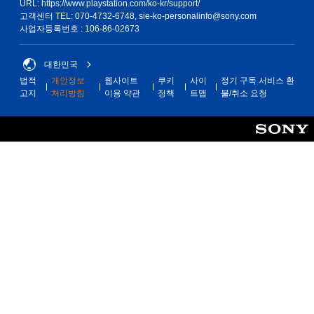
URL: https://www.playstation.com/ko-kr/support/
고객센터 TEL: 070-4732-6748, sie-ko-personalinfo@sony.com
사업자등록번호 : 106-86-02673
대한민국
법적
개인정보
웹사이트
쿠키
사이
정기 구독 서비스 환
고지
처리방침
이용 약관
정책
트맵
불/취소 요청