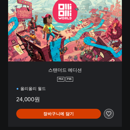
스
탠
더
드
에
디
션
스탠더드 에디션
PS4
PS5
올리올리 월드
24,000원
장바구니에 담기