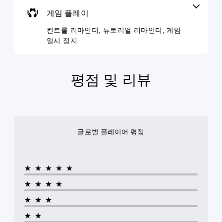
가
인
읽
뉴
표
게임 플레이
기
더
를
시
쉬
탐
언
됩
컨트롤 리마인더, 튜토리얼 리마인더, 게임
운
색
제
니
방
일시 정지
할
든
다
식
수
지
.
으
있
게
로
습
임
평점 및 리뷰
자
대
니
플
막
형
다
레
이
텍
.
이
표
스
튜
시
토
트
됩
동
리
더
니
시
글로벌 플레이어 평점
얼
읽
다
에
을
기
.
누
검
쉽
르
토
도
★★★★★
할
대
지
록
수
형
않
큰
★★★★
있
자
고
폰
습
★★★
막
플
트
니
로
레
더
다
★★
메
이
읽