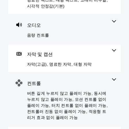
든
오
운
든
레
지
시각적 안정감(기본)
디
방
음
게
이
오
식
성
임
가
음
으
대
컨
능
오디오
량
로
화
트
을
버
메
가
롤
음량 컨트롤
낮
튼
뉴
자
을
추
을
및
막
검
고
길
헤
으
토
음
게
드
로
할
자막 및 캡션
소
누
업
표
수
거
르
디
시
있
자막(고급), 명료한 자막, 대형 자막
할
지
스
됩
습
수
않
플
니
니
있
고
레
다
다
습
도
이
.
컨트롤
.
니
게
(
다
임
H
버튼 길게 누르지 않고 플레이 가능, 동시에
명
튜
.
을
U
누르지 않고 플레이 가능, 모션 컨트롤 없이
료
토
플
D
플레이 가능, 터치 컨트롤 없이 플레이 가능,
한
레
리
)
컨트롤러 진동 없이 플레이 가능, 적응형 트
자
이
텍
얼
리거 효과 없이 플레이 가능
하
스
막
리
고
트
마
더
메