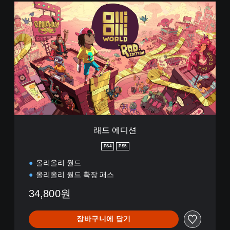
래
드
에
디
션
래드 에디션
PS4
PS5
올리올리 월드
올리올리 월드 확장 패스
34,800원
장바구니에 담기