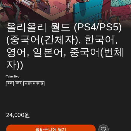
올리올리 월드 (PS4/PS5) 
(중국어(간체자), 한국어, 
영어, 일본어, 중국어(번체
자))
Take-Two
PS4
PS5
스탠더드 에디션
24,000원
장바구니에 담기