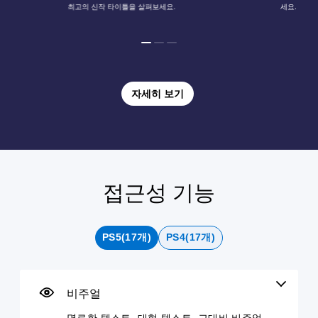
최고의 신작 타이틀을 살펴보세요.
세요.
자세히 보기
접근성 기능
명
음
자
버
컨
료
량
막
튼
트
한
컨
(
길
롤
텍
트
고
게
리
PS5(17개)
PS4(17개)
스
롤
급
누
마
트
)
르
인
개
지
더
별
더
게
않
적
읽
임
비주얼
언
으
고
기
의
제
로
쉬
모
플
명료한 텍스트, 대형 텍스트, 고대비 비주얼,