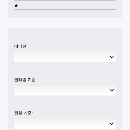
.
뉴
가
기
★
및
쉽
능
헤
게
도
동
드
임
록
시
업
일
큰
에
디
폰
시
여
스
트
정
러
플
로
지
버
레
에디션
자
튼
이
게
막
을
(
임
이
누
H
플
표
르
U
레
시
거
D
이
됩
나
)
또
니
필터링 기준
길
텍
는
다
게
스
영
.
누
트
상
르
가
시
지
표
청
않
시
중
고
정렬 기준:
됩
에
도
니
언
게
다
제
임
.
든