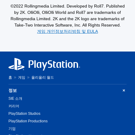
임
으
©2022 Rollingmedia Limited. Developed by Roll7. Published
을
로
by 2K. OlliOlli, OlliOlli World and Roll7 are trademarks of
플
불
레
Rollingmedia Limited. 2K and the 2K logo are trademarks of
편
이
Take-Two Interactive Software, Inc. All Rights Reserved.
할
할
수
게임 개인정보처리방침 및 EULA
때
있
터
는
치
카
기
메
반
라
의
움
컨
직
트
임
롤
홈
게임
올리올리 월드
및
을
효
사
과
정보
용
를
SIE 소개
하
비
지
커리어
활
않
성
PlayStation Studios
아
화
도
PlayStation Productions
할
됩
수
기업
니
있