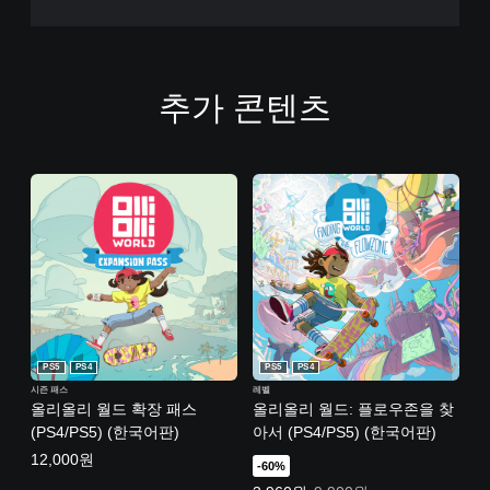
추가 콘텐츠
PS5
PS4
PS5
PS4
시즌 패스
레벨
올리올리 월드 확장 패스
올리올리 월드: 플로우존을 찾
(PS4/PS5) (한국어판)
아서 (PS4/PS5) (한국어판)
12,000원
-60%