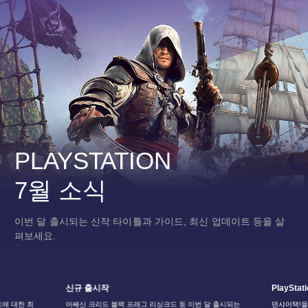
PLAYSTATION
7월 소식
이번 달 출시되는 신작 타이틀과 가이드, 최신 업데이트 등을 살
펴보세요.
신규 출시작
PlaySta
트에 대한 최
어쌔신 크리드 블랙 프래그 리싱크드 등 이번 달 출시되는
덴샤어택!을