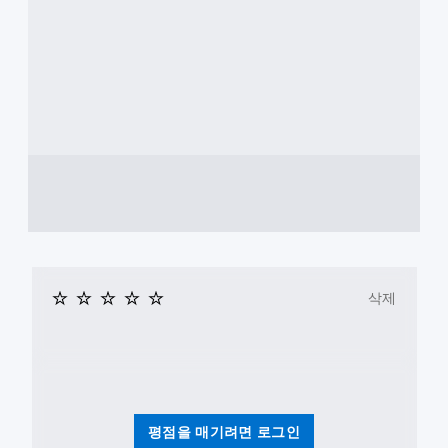
을
지
플
게
고
레
임
대
이
을
비
하
일
고
비
시
메
주
정
뉴
지
얼
를
할
주
탐
수
변
색
있
환
할
습
경
수
니
에
있
다
비
습
(
해
니
오
캐
다
삭제
프
릭
.
라
터
인
,
플
모
적
레
션
,
이
아
컨
에
이
트
서
평점을 매기려면 로그인
템
롤
만