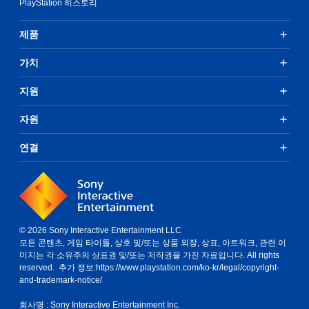
PlayStation 히스토리
다
습
.
니
다
제품
.
컨
가치
트
롤
러
지원
진
동
자원
없
이
연결
플
레
이
가
능
© 2026 Sony Interactive Entertainment LLC
컨
모든 콘텐츠, 게임 타이틀, 상호 및/또는 상품 외장, 상표, 아트워크, 관련 이
트
미지는 각 소유주의 상표권 및/또는 저작권을 가진 자료입니다. All rights
롤
reserved. 추가 정보:
https://www.playstation.com/ko-kr/legal/copyright-
러
and-trademark-notice/
진
동
회사명 : Sony Interactive Entertainment Inc.
/