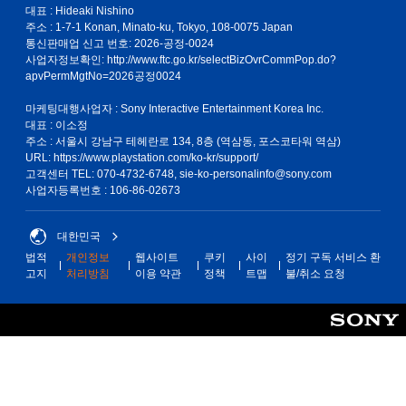
대표 : Hideaki Nishino
햅
주소 : 1-7-1 Konan, Minato-ku, Tokyo, 108-0075 Japan
틱
통신판매업 신고 번호: 2026-공정-0024
피
사업자정보확인:
http://www.ftc.go.kr/selectBizOvrCommPop.do?
드
apvPermMgtNo=2026공정0024
백
을
마케팅대행사업자 : Sony Interactive Entertainment Korea Inc.
켜
대표 : 이소정
지
주소 : 서울시 강남구 테헤란로 134, 8층 (역삼동, 포스코타워 역삼)
않
URL: https://www.playstation.com/ko-kr/support/
고
고객센터 TEL: 070-4732-6748, sie-ko-personalinfo@sony.com
도
사업자등록번호 : 106-86-02673
게
임
을
대한민국
플
법적
개인정보
웹사이트
쿠키
사이
정기 구독 서비스 환
레
고지
처리방침
이용 약관
정책
트맵
불/취소 요청
이
할
수
있
습
니
다
.