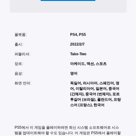
및
없
가
대
이
능
화
)
플
형
.
레
사
이
물
가
플랫폼:
PS4, PS5
을
더
능
출시:
2022/2/7
쉽
게
게
임
퍼블리셔:
Take-Two
구
을
분
장르:
아케이드, 액션, 스포츠
플
하
레
여
음성:
영어
이
볼
할
화면 언어:
독일어, 러시아어, 스페인어, 영
수
때
어, 이탈리아어, 일본어, 중국어
있
모
(간체자), 중국어 (번체자), 포르
습
션
투갈어 (브라질), 폴란드어, 프랑
니
컨
스어 (프랑스), 한국어
다
트
.
롤
을
사
시
PS5에서 이 게임을 플레이하려면 최신 시스템 소프트웨어로 시스
용
각
템을 업데이트해야 할 수도 있습니다. 이 게임은 PS5에서 플레이할 
하