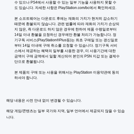
적
수 있으나 PS4에서 사용할 수 있는 일부 기능을 사용하지 못할 수
지
안
도 있습니다. 자세한 사항은 PlayStation.com/bc에서 확인하세요.
않
정
아
본 소프트웨어는 다운로드 후에는 재화의 가치가 현저히 감소하기 
감
도
때문에 환불되지 않습니다. 관련 법률에 따라 재화의 가치가 손상되
(
됩
지 않은, 즉 다운로드 하지 않은 경우에 한하여 제품 수령일로부터 
기
니
14일 이내 환불을 요청하신 경우에만 환불 처리가 가능합니다. 정
본
다
기구독 서비스(PlayStation®Plus등)는 최초 구매일 또는 갱신일로
.
)
부터 14일 이내에 구매 취소를 요청할 수 있습니다. 정기구독 서비
스에서 제공하는 혜택의 일부를 사용한 경우, 미 사용기간에 대한 
게
금액이 구매 금액에서 일할 계산되어 본인의 PSN 지갑 또는 결제수
임
터
단으로 환불됩니다.
플
치
레
컨
본 제품의 구매 또는 사용을 위해서는 PlayStation 이용약관에 동의
이
트
하셔야 합니다.
또
롤
는
없
영
이
상
플
시
해당 내용은 사전 안내 없이 변경될 수 있습니다.
레
청
중
이
해당 게임/콘텐츠는 일부 국가와 지역, 일부 언어에서 제공되지 않을 수 있습
에
가
니다.
시
능
각
게
적