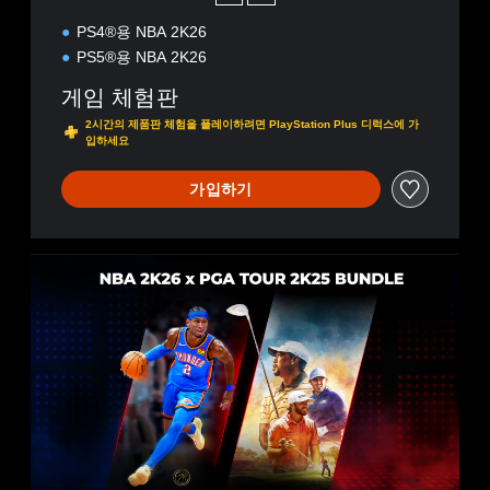
PS4®용 NBA 2K26
PS5®용 NBA 2K26
게임 체험판
2시간의 제품판 체험을 플레이하려면 PlayStation Plus 디럭스에 가
입하세요
가입하기
N
B
A
x
P
G
A
T
O
U
R