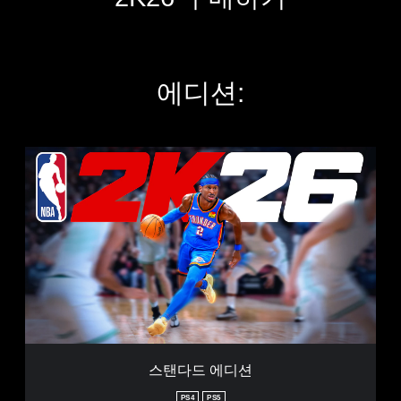
에디션:
스
탠
다
드
에
디
션
스탠다드 에디션
PS4
PS5