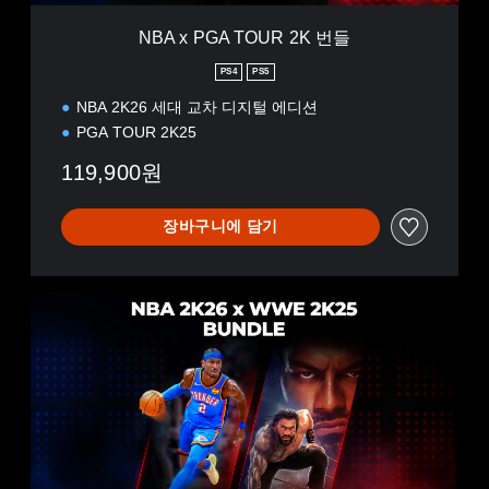
2
K
NBA x PGA TOUR 2K 번들
번
들
PS4
PS5
NBA 2K26 세대 교차 디지털 에디션
PGA TOUR 2K25
119,900원
장바구니에 담기
N
B
A
2
K
2
6
x
W
W