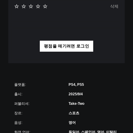
삭제
평점을 매기려면 로그인
플랫폼:
PS4, PS5
출시:
2025/9/4
퍼블리셔:
Take-Two
장르:
스포츠
음성:
영어
화면 언어:
독일어, 스페인어, 영어, 이탈리