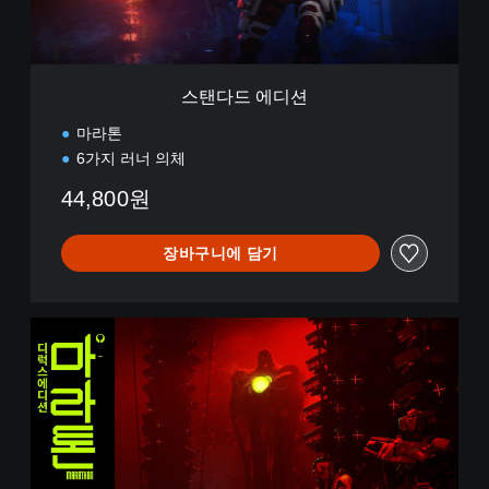
스탠다드 에디션
마라톤
6가지 러너 의체
44,800원
장바구니에 담기
디
럭
스
에
디
션