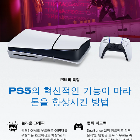
PS5의 특징
PS5의 혁신적인 기능이 마라
톤을 향상시킨 방법
놀라운 그래픽
햅틱 피드백
선명하면서도 부드러운 60FPS를
DualSense 햅틱 피드백은 전투,
구현하는 초고해상도 화질*로 타
움직임, 탐험을 모두 아우르는 촉
우 세티 IV의 독특한 환경을 경험
각적 느낌을 제공합니다. 각 액션