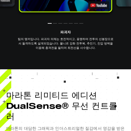
파괴자
팀의 탱커입니다. 파괴자 의체는 호전적이고, 용맹하며 전투의 선봉장으로
서 돌격하도록 설계되었습니다. 묠니르 강화 전투복, 추진기, 진압 방벽을
이용해 총격전을 펼치며 최전선을 사수합니다.
마라톤 리미티드 에디션
DualSense® 무선 컨트롤
러
마라톤의 대담한 그래픽과 인더스트리얼한 질감에서 영감을 받은