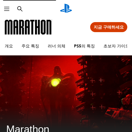
검
색
지금 구매하세요
개요
주요 특징
러너 의체
PS5의 특징
초보자 가이드
Marathon