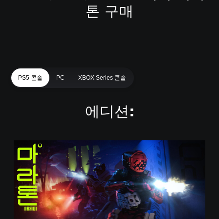
톤 구매
PS5 콘솔
PC
XBOX Series 콘솔
에디션:
스
탠
다
드
에
디
션