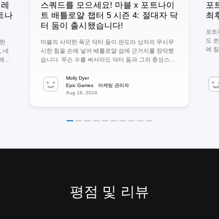
드레
스쿼드를 모으세요! 마블 x 포트나이
포트
트나
트 배틀로얄 챕터 5 시즌 4: 절대자 닥
최
터 둠이 출시됐습니다!
포트
도 
 한
마블의 사악한 폭군 닥터 둠이 판도라 상자의 무시무
에 침
, 네
시한 힘을 손에 넣어 배틀로얄 섬에 근거지를 장악했
리스
에서
습니다. 무슨 수를 써서라도 닥터 둠과 그의 충성스러
확보
트나
운 부하들의 군대를 쓰러트려야 합니다! 마블 영웅에
서,
그 중
합류하세요. 그웬풀, 와칸다 왕족 슈리, 워머신과 함께
Molly Dyer
께하
합니다
포트나이트 배틀로얄 챕터 5 시즌 4: 절대자 닥터 둠에
Epic Games 마케팅 관리자
Aug 16, 2024
시 
D 캐릭
서 닥터 둠의 군단을 막아내세요! 둠의 영토에 맞서기
니다
정말로
맵 곳곳의 신규 관심 지점에서 닥터 둠의 영토로 들어
테이
 위
가 그곳을 지키는 군단을 쓰러트리세요. 캐슬 둠의 부
리드
 드레
흥 캐슬 둠의 어두운 그림자가 섬에 드리워지고, 성의
하기 
하게
용광로는 뜨겁게 달아오릅니다. 닥터 둠의 강화 아머
와 보
가 완성을 향해 벼려지고 있습니다. 시간이 가장 중요
로 
의 지
합니다, 영웅들이여! 근처에 있는 둠 코트야드 랜드마
원 펌
 거
크입니다. 래프트 전투 닥터 둠이 섬에 래프트를 소환
중 탄
1이
했습니다. 외계의 위협과 슈퍼빌런이 갇혀 있는 감옥
보물
에서 뜻이 비슷한 아군을 […]
평점 및 리뷰