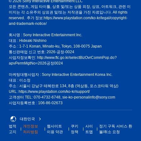
© 2026 Sony Interactive Entertainment LLC
모든 콘텐츠, 게임 타이틀, 상호 및/또는 상품 외장, 상표, 아트워크, 관련 이
미지는 각 소유주의 상표권 및/또는 저작권을 가진 자료입니다. All rights
reserved. 추가 정보:
https://www.playstation.com/ko-kr/legal/copyright-
and-trademark-notice/
회사명 : Sony Interactive Entertainment Inc.
대표 : Hideaki Nishino
주소 : 1-7-1 Konan, Minato-ku, Tokyo, 108-0075 Japan
통신판매업 신고 번호: 2026-공정-0024
사업자정보확인:
http://www.ftc.go.kr/selectBizOvrCommPop.do?
apvPermMgtNo=2026공정0024
마케팅대행사업자 : Sony Interactive Entertainment Korea Inc.
대표 : 이소정
주소 : 서울시 강남구 테헤란로 134, 8층 (역삼동, 포스코타워 역삼)
URL: https://www.playstation.com/ko-kr/support/
고객센터 TEL: 070-4732-6748, sie-ko-personalinfo@sony.com
사업자등록번호 : 106-86-02673
대한민국
법적
개인정보
웹사이트
쿠키
사이
정기 구독 서비스 환
고지
처리방침
이용 약관
정책
트맵
불/취소 요청