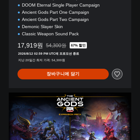
중
DOOM Eternal Single Player Campaign
국
Ancient Gods Part One Campaign
어
(
Ancient Gods Part Two Campaign
번
Demonic Slayer Skin
체
Classic Weapon Sound Pack
자
)
17,919원
54,300원
67% 할인
54,300원의 원래 가격에서 할인됨
)
2026/8/12 02:59 PM UTC에 프로모션 종료
지난 20일간 최저 가격: 54,300원
장바구니에 담기
Y
e
a
r
O
n
e
P