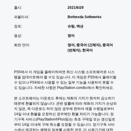
게
임
션
임
플
출시:
2021/6/29
이
진
레
제
행
이
퍼블리셔:
Bethesda Softworks
공
결
에
됩
과
장르:
슈팅, 액션
필
니
에
수
음성:
영어
다
영
적
.
향
인
화면 언어:
영어, 중국어 (간체자), 중국어
을
상
(번체자), 한국어
미
황
모
치
별
션
지
텍
컨
않
스
PS5에서 이 게임을 플레이하려면 최신 시스템 소프트웨어로 시스
트
는
트
템을 업데이트해야 할 수도 있습니다. 이 게임은 PS5에서 플레이할 
롤
자
와
수 있으나 PS4에서 사용할 수 있는 일부 기능을 사용하지 못할 수
없
유
시
도 있습니다. 자세한 사항은 PlayStation.com/bc에서 확인하세요.
로
이
각
운
적
플
본 소프트웨어는 다운로드 후에는 재화의 가치가 현저히 감소하기 
환
정
레
때문에 환불되지 않습니다. 관련 법률에 따라 재화의 가치가 손상되
경
보
이
지 않은, 즉 다운로드 하지 않은 경우에 한하여 제품 수령일로부터 
에
를
가
14일 이내 환불을 요청하신 경우에만 환불 처리가 가능합니다. 정
서
모
능
기구독 서비스(PlayStation®Plus등)는 최초 구매일 또는 갱신일로
플
두
부터 14일 이내에 구매 취소를 요청할 수 있습니다. 정기구독 서비
레
게
전
스에서 제공하는 혜택의 일부를 사용한 경우, 미 사용기간에 대한 