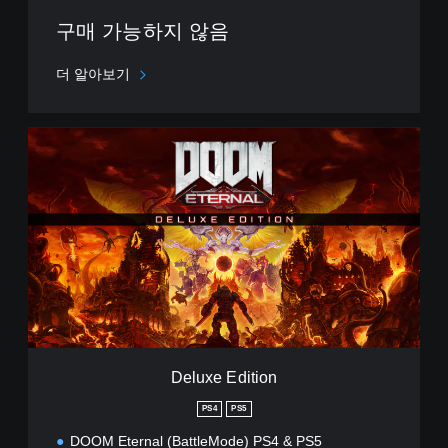
E
구매 가능하지 않음
M
O
D
더 알아보기
E
)
(
D
중
e
국
l
어
u
(
x
간
e
체
E
자
d
)
i
,
t
한
i
국
o
어
n
,
Deluxe Edition
영
PS4
PS5
어
,
DOOM Eternal (BattleMode) PS4 & PS5