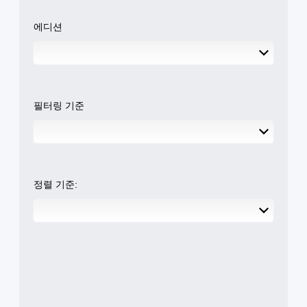
디
(
각
검
적
오
기
토
에디션
으
할
본
사
로
수
)
방
또
있
에
일
는
습
서
부
컨
니
소
스
트
다
리
틱
필터링 기준
롤
.
가
민
러
들
감
진
리
튜
도
동
도
옵
토
을
록
션
리
통
오
이
얼
해
정렬 기준:
디
제
서
리
오
공
도
마
출
됩
전
인
력
니
달
더
을
다
됩
설
.
언
니
정
제
다
할
든
.
조
수
지
정
있
게