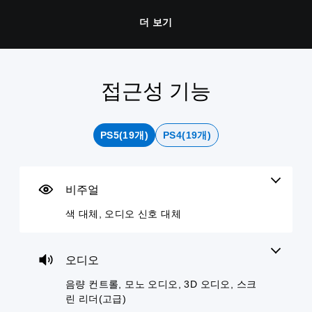
더 보기
접근성 기능
색
음
컨
조
텍
대
량
트
정
스
체
컨
롤
가
트
트
러
능
대
게
PS5(19개)
PS4(19개)
롤
리
한
화
임
매
난
변
을
개
플
핑
이
환
별
레
(
도
적
비주얼
텍
이
으
기
(
스
할
로
본
기
색 대체, 오디오 신호 대체
트
때
오
)
본
대
색
디
화
)
사
을
오
를
전
인
사
오디오
음
소
설
식
전
량
리
정
음량 컨트롤, 모노 오디오, 3D 오디오, 스크
하
설
을
내
된
지
정
린 리더(고급)
낮
어
레
못
된