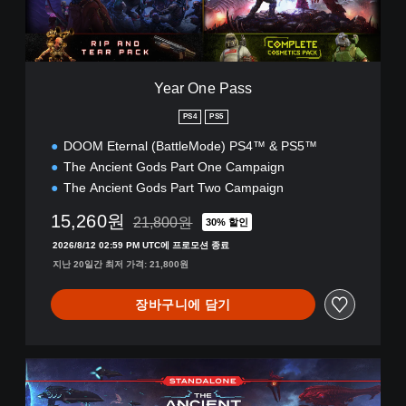
a
s
s
Year One Pass
PS4
PS5
DOOM Eternal (BattleMode) PS4™ & PS5™
The Ancient Gods Part One Campaign
The Ancient Gods Part Two Campaign
15,260원
21,800원
30% 할인
21,800원의 원래 가격에서 할인됨
2026/8/12 02:59 PM UTC에 프로모션 종료
지난 20일간 최저 가격: 21,800원
장바구니에 담기
A
n
c