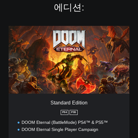
에디션:
S
t
a
n
d
a
r
d
E
d
i
t
i
Standard Edition
o
n
PS4
PS5
DOOM Eternal (BattleMode) PS4™ & PS5™
DOOM Eternal Single Player Campaign