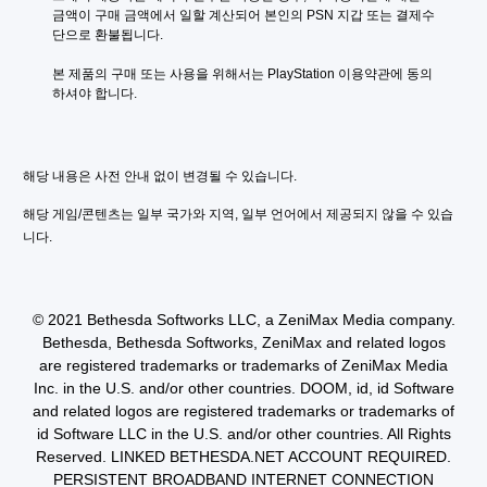
이
임
달
금액이 구매 금액에서 일할 계산되어 본인의 PSN 지갑 또는 결제수
방
을
받
단으로 환불됩니다.
법
플
을
을
레
수
본 제품의 구매 또는 사용을 위해서는 PlayStation 이용약관에 동의
연
이
있
하셔야 합니다.
습
할
습
할
때
니
수
모
다
있
션
.
해당 내용은 사전 안내 없이 변경될 수 있습니다.
습
컨
니
트
해당 게임/콘텐츠는 일부 국가와 지역, 일부 언어에서 제공되지 않을 수 있습
다
롤
.
니다.
을
사
용
게
하
임
지
© 2021 Bethesda Softworks LLC, a ZeniMax Media company.
일
않
Bethesda, Bethesda Softworks, ZeniMax and related logos
시
아
are registered trademarks or trademarks of ZeniMax Media
정
도
Inc. in the U.S. and/or other countries. DOOM, id, id Software
됩
지
and related logos are registered trademarks or trademarks of
니
게
id Software LLC in the U.S. and/or other countries. All Rights
다
임
.
Reserved. LINKED BETHESDA.NET ACCOUNT REQUIRED.
플
PERSISTENT BROADBAND INTERNET CONNECTION
레