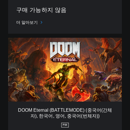
구매 가능하지 않음
더 알아보기
D
O
O
M
E
t
e
r
n
a
l
(
B
DOOM Eternal (BATTLEMODE) (중국어(간체
A
자), 한국어, 영어, 중국어(번체자))
T
T
PS4
L