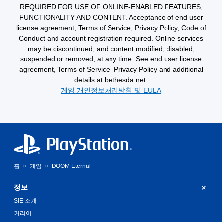
REQUIRED FOR USE OF ONLINE-ENABLED FEATURES,
이
터
또
FUNCTIONALITY AND CONTENT. Acceptance of end user
치
는
license agreement, Terms of Service, Privacy Policy, Code of
컨
영
트
Conduct and account registration required. Online services
상
롤
may be discontinued, and content modified, disabled,
시
없
suspended or removed, at any time. See end user license
청
이
agreement, Terms of Service, Privacy Policy and additional
중
플
에
details at bethesda.net.
레
언
게임 개인정보처리방침 및 EULA
제
이
든
가
지
능
게
게
임
임
을
을
일
플
시
레
홈
게임
DOOM Eternal
정
이
지
할
할
정보
때
수
SIE 소개
터
있
치
습
커리어
기
니