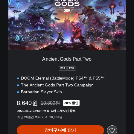
i
e
n
t
G
o
d
s
P
a
Ancient Gods Part Two
r
t
PS4
PS5
T
DOOM Eternal (BattleMode) PS4™ & PS5™
w
o
The Ancient Gods Part Two Campaign
Barbarian Slayer Skin
8,640원
10,800원
20% 할인
10,800원의 원래 가격에서 할인됨
2026/8/12 02:59 PM UTC에 프로모션 종료
지난 20일간 최저 가격: 10,800원
장바구니에 담기