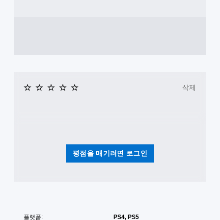
습
가
임
니
능
플
다
한
레
.
스
이
튜
틱
토
스
반
리
크
전
얼
린
(
을
리
기
검
삭제
더
본
토
(
)
할
고
수
스
급
있
틱
습
)
을
니
반
스
다
전
크
평점을 매기려면 로그인
.
시
린
킬
리
수
더
연
있
를
습
는
통
모
일
해
드
부
게
플랫폼:
PS4, PS5
옵