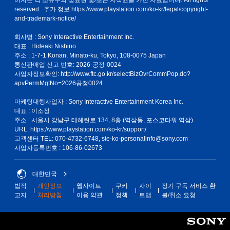
미지는 각 소유주의 상표권 및/또는 저작권을 가진 자료입니다. All rights
없
reserved. 추가 정보:
https://www.playstation.com/ko-kr/legal/copyright-
and-trademark-notice/
이
플
회사명 : Sony Interactive Entertainment Inc.
레
대표 : Hideaki Nishino
이
주소 : 1-7-1 Konan, Minato-ku, Tokyo, 108-0075 Japan
가
통신판매업 신고 번호: 2026-공정-0024
능
사업자정보확인:
http://www.ftc.go.kr/selectBizOvrCommPop.do?
apvPermMgtNo=2026공정0024
컨
트
마케팅대행사업자 : Sony Interactive Entertainment Korea Inc.
롤
대표 : 이소정
러
주소 : 서울시 강남구 테헤란로 134, 8층 (역삼동, 포스코타워 역삼)
진
URL: https://www.playstation.com/ko-kr/support/
동
고객센터 TEL: 070-4732-6748, sie-ko-personalinfo@sony.com
/
사업자등록번호 : 106-86-02673
햅
틱
피
대한민국
드
백
법적
개인정보
웹사이트
쿠키
사이
정기 구독 서비스 환
을
고지
처리방침
이용 약관
정책
트맵
불/취소 요청
켜
지
않