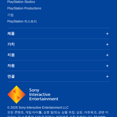
PlayStation Studios
반
다
의
PlayStation Productions
(
컨
오
기업
트
프
PlayStation 히스토리
롤
라
을
인
사
플
제품
용
레
하
이
가치
지
에
않
서
지원
아
만
도
가
됩
능
자원
니
)
다
.
연결
.
컨
트
롤
러
© 2026 Sony Interactive Entertainment LLC
진
모든 콘텐츠, 게임 타이틀, 상호 및/또는 상품 외장, 상표, 아트워크, 관련 이
동