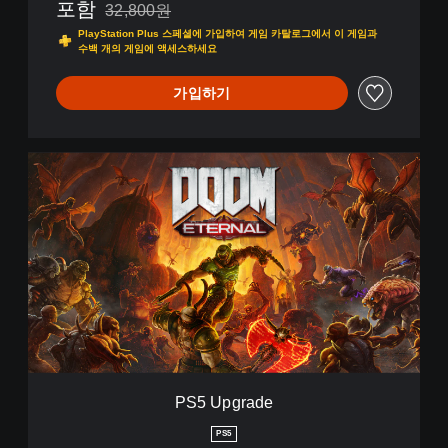
포함
32,800원
32,800원의 원래 가격에서 할인됨
PlayStation Plus 스페셜에 가입하여 게임 카탈로그에서 이 게임과
수백 개의 게임에 액세스하세요
가입하기
P
S
5
U
p
g
r
a
d
e
PS5 Upgrade
PS5