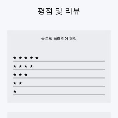
오
옵
경
있
로
디
션
평점 및 리뷰
할
습
표
오
을
수
니
시
출
이
있
다
할
력
용
습
.
수
이
할
니
있
동
수
다
습
컨
일
있
.
니
글로벌 플레이어 평점
하
트
습
다
도
롤
니
.
오
록
다
리
디
설
.
마
★★★★★
정
오
인
할
신
★★★★
더
조
수
호
정
있
언
★★★
대
습
가
제
체
★★
니
든
능
오
다
지
한
★
디
.
게
스
오
임
틱
정
컨
3
민
보
트
D
감
가
롤
오
도
시
을