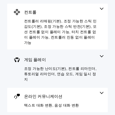
추
읽
이
해
난
고
어
아
도
이
음
줄
컨트롤
웃
지
도
소
수
옵
장
옵
거
있
컨트롤러 리매핑(기본), 조정 가능한 스틱 민
션
이
션
할
습
으
감도(기본), 조정 가능한 스틱 반전(기본), 모
없
을
수
니
로
거
선
션 컨트롤 없이 플레이 가능, 터치 컨트롤 없
있
다
컨
나
택
습
이 플레이 가능, 컨트롤러 진동 없이 플레이
.
트
,
하
니
가능
롤
중
여
다
을
요
전
음
.
변
한
반
성
경
색
적
게임 플레이
대
모
하
을
인
화
노
거
더
게
조정 가능한 난이도(기본), 컨트롤 리마인더,
변
나
쉽
오
임
튜토리얼 리마인더, 연습 모드, 게임 일시 정
환
,
게
의
디
지
일
구
도
음
오
부
분
전
성
모
컨
할
수
대
든
트
수
준
화
온라인 커뮤니케이션
스
롤
있
을
를
피
재
텍스트 대화 변환, 음성 대화 변환
도
낮
텍
커
배
록
출
스
의
치
변
수
트