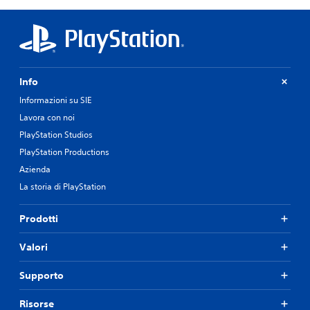
Info
Informazioni su SIE
Lavora con noi
PlayStation Studios
PlayStation Productions
Azienda
La storia di PlayStation
Prodotti
Valori
Supporto
Risorse