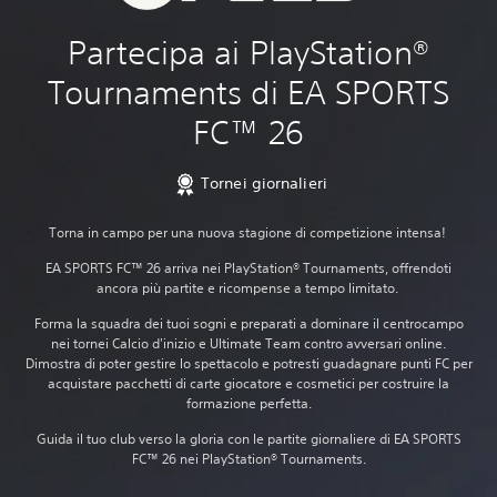
Partecipa ai PlayStation®
Tournaments di EA SPORTS
FC™ 26
Tornei giornalieri
Torna in campo per una nuova stagione di competizione intensa!‎
EA SPORTS FC™ 26 arriva nei PlayStation® Tournaments, offrendoti
ancora più partite e ricompense a tempo limitato.‎
Forma la squadra dei tuoi sogni e preparati a dominare il centrocampo
nei tornei Calcio d'inizio e Ultimate Team contro avversari online.
Dimostra di poter gestire lo spettacolo e potresti guadagnare punti FC per
acquistare pacchetti di carte giocatore e cosmetici per costruire la
formazione perfetta.
Guida il tuo club verso la gloria con le partite giornaliere di EA SPORTS
FC™ 26 nei PlayStation® Tournaments.