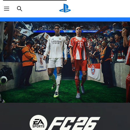
Cerca