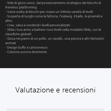
- Stile di gioco unico, dal posizionamento strategico dei blocchi al
frenetico platforming
- Vasta scelta di blocchi per creare un’infinita varietà di livelli
- Scoperta di luoghi come la fattoria, l'iceberg, il ballo, le piramidi e
altro
- Crea, salva e condividi i livelli personalizzati
- Sfida i tuoi amici a battere i tuoi livelli nella modalità Sfida, con le
classifiche globali!
- Gioca nei panni di un pollo, un cavallo, una pecora e altri fantastici
animali
- Design buffo e cartoonesco
- Colonna sonora divertente
Valutazione e recensioni