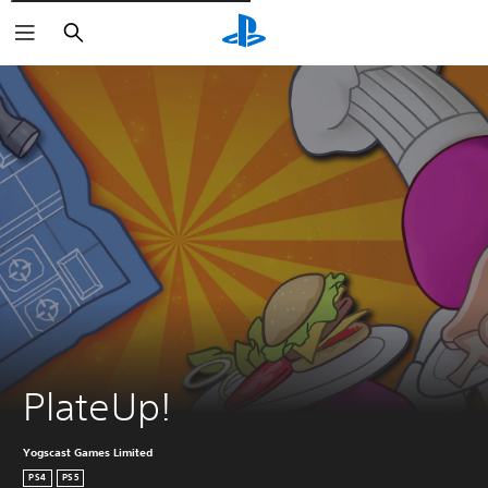
Cerca
PlateUp!
Yogscast Games Limited
PS4
PS5