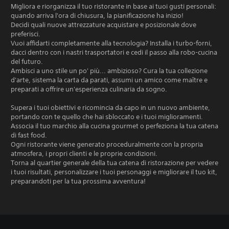
Migliora e riorganizza il tuo ristorante in base ai tuoi gusti personali:
quando arriva l'ora di chiusura, la pianificazione ha inizio!
Decidi quali nuove attrezzature acquistare e posizionale dove
preferisci.
Vuoi affidarti completamente alla tecnologia? Installa i turbo-forni,
dacci dentro con i nastri trasportatori e cedi il passo alla robo-cucina
del futuro.
Ambisci a uno stile un po' più... ambizioso? Cura la tua collezione
d'arte, sistema la carta da parati, assumi un amico come maître e
preparati a offrire un'esperienza culinaria da sogno.
Supera i tuoi obiettivi e ricomincia da capo in un nuovo ambiente,
portando con te quello che hai sbloccato e i tuoi miglioramenti.
Associa il tuo marchio alla cucina gourmet o perfeziona la tua catena
di fast food.
Ogni ristorante viene generato proceduralmente con la propria
atmosfera, i propri clienti e le proprie condizioni.
Torna al quartier generale della tua catena di ristorazione per vedere
i tuoi risultati, personalizzare i tuoi personaggi e migliorare il tuo kit,
preparandoti per la tua prossima avventura!