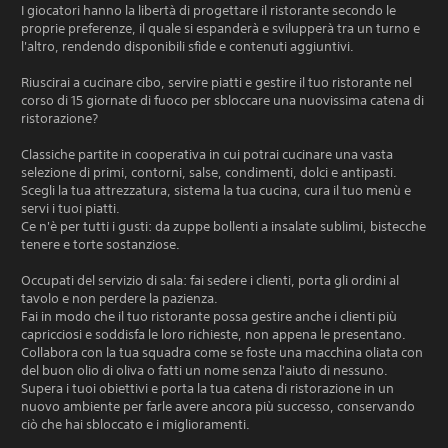
I giocatori hanno la libertà di progettare il ristorante secondo le
proprie preferenze, il quale si espanderà e svilupperà tra un turno e
l'altro, rendendo disponibili sfide e contenuti aggiuntivi.
Riuscirai a cucinare cibo, servire piatti e gestire il tuo ristorante nel
corso di 15 giornate di fuoco per sbloccare una nuovissima catena di
ristorazione?
Classiche partite in cooperativa in cui potrai cucinare una vasta
selezione di primi, contorni, salse, condimenti, dolci e antipasti.
Scegli la tua attrezzatura, sistema la tua cucina, cura il tuo menù e
servi i tuoi piatti.
Ce n'è per tutti i gusti: da zuppe bollenti a insalate sublimi, bistecche
tenere e torte sostanziose.
Occupati del servizio di sala: fai sedere i clienti, porta gli ordini al
tavolo e non perdere la pazienza.
Fai in modo che il tuo ristorante possa gestire anche i clienti più
capricciosi e soddisfa le loro richieste, non appena le presentano.
Collabora con la tua squadra come se foste una macchina oliata con
del buon olio di oliva o fatti un nome senza l'aiuto di nessuno.
Supera i tuoi obiettivi e porta la tua catena di ristorazione in un
nuovo ambiente per farle avere ancora più successo, conservando
ciò che hai sbloccato e i miglioramenti.