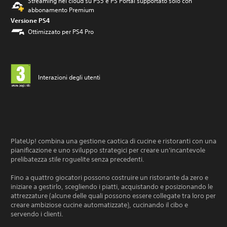
Streaming nel cloud su PS5 e PS Portal supportato solo con
abbonamento Premium
Versione PS4
Ottimizzato per PS4 Pro
Interazioni degli utenti
PlateUp! combina una gestione caotica di cucine e ristoranti con una
pianificazione e uno sviluppo strategici per creare un'incantevole
prelibatezza stile roguelite senza precedenti.
Fino a quattro giocatori possono costruire un ristorante da zero e
iniziare a gestirlo, scegliendo i piatti, acquistando e posizionando le
attrezzature (alcune delle quali possono essere collegate tra loro per
creare ambiziose cucine automatizzate), cucinando il cibo e
servendo i clienti.