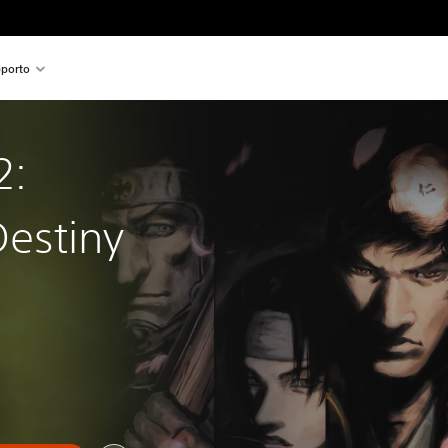
porto
2:
Destiny