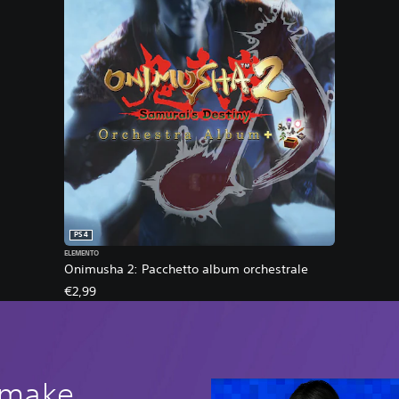
PS4
ELEMENTO
Onimusha 2: Pacchetto album orchestrale
€2,99
remake