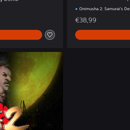
+
2
Onimusha 2: Samurai's De
€38,99