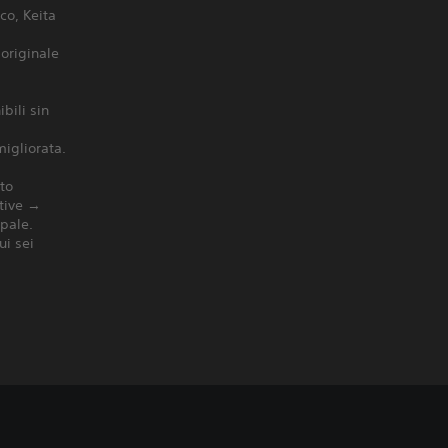
co, Keita
 originale
bili sin
migliorata.
to
ntive →
pale.
ui sei