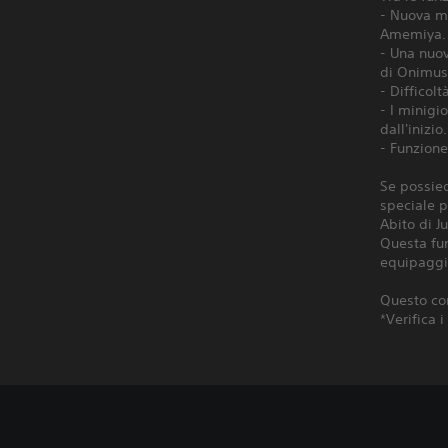
- Nuova mo
Amemiya.
- Una nuov
di Onimus
- Difficolt
- I minigi
dall'inizio.
- Funzione
Se possied
speciale p
Abito di J
Questa fun
equipaggi
Questo co
*Verifica 