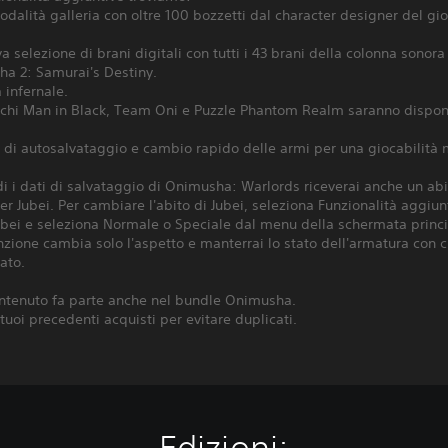
dalità galleria con oltre 100 bozzetti dal character designer del gio
a selezione di brani digitali con tutti i 43 brani della colonna sonora
ha 2: Samurai's Destiny.
à infernale.
ochi Man in Black, Team Oni e Puzzle Phantom Realm saranno disponi
 di autosalvataggio e cambio rapido delle armi per una giocabilità 
i i dati di salvataggio di Onimusha: Warlords riceverai anche un abi
er Jubei. Per cambiare l'abito di Jubei, seleziona Funzionalità aggiu
ubei e seleziona Normale o Speciale dal menu della schermata princi
zione cambia solo l'aspetto e manterrai lo stato dell'armatura con c
ato.
ntenuto fa parte anche nel bundle Onimusha.
i tuoi precedenti acquisti per evitare duplicati.
Edizioni: