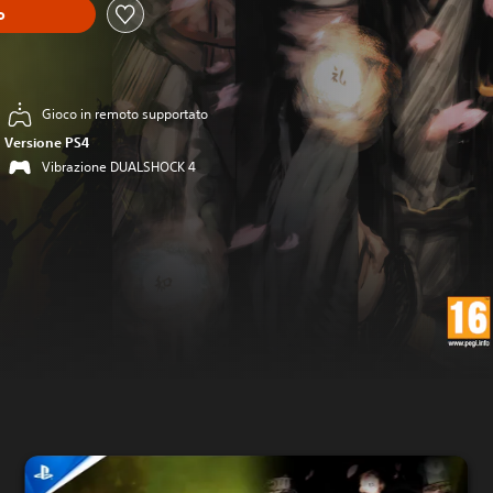
o
Gioco in remoto supportato
Versione PS4
Vibrazione DUALSHOCK 4