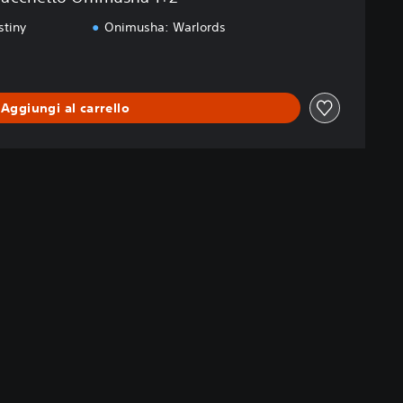
stiny
Onimusha: Warlords
Aggiungi al carrello