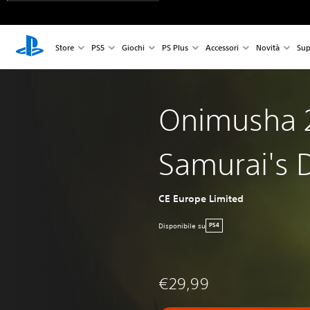
Store
PS5
Giochi
PS Plus
Accessori
Novità
Sup
Onimusha 
Samurai's 
CE Europe Limited
Disponibile su
PS4
€29,99