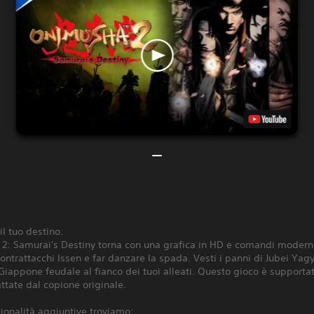
il tuo destino.
2: Samurai's Destiny torna con una grafica in HD e comandi moderni
ontrattacchi Issen e far danzare la spada. Vesti i panni di Jubei Yag
 Giappone feudale al fianco dei tuoi alleati. Questo gioco è supportat
ttate dal copione originale.
zionalità aggiuntive troviamo: