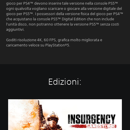
gioco per PS4™ devono inserire tale versione nella console PS5™
ogni qualvolta vogliano scaricare o giocare alla versione digitale del
gioco per PS5™. I possessori della versione fisica del gioco per PS4™
che acquistano la console PS5™ Digital Edition che non include
l'unità disco, non potranno ottenere la versione PS5™ senza costi
aggiuntivi.
Goditi risoluzione 4K, 60 FPS, grafica molto migliorata e
caricamento veloce su PlayStation®5.
Edizioni:
S
t
a
n
d
a