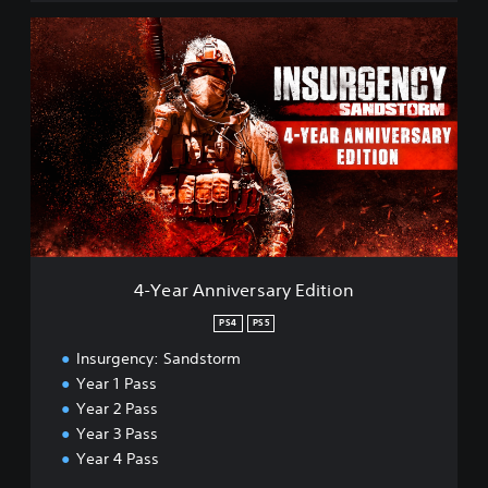
4
-
Y
e
a
r
A
n
n
i
v
e
r
4-Year Anniversary Edition
s
a
PS4
PS5
r
Insurgency: Sandstorm
y
E
Year 1 Pass
d
Year 2 Pass
i
Year 3 Pass
t
Year 4 Pass
i
o