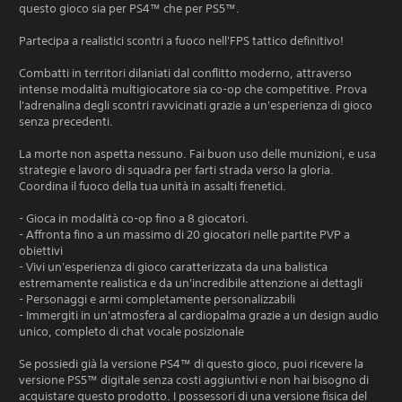
questo gioco sia per PS4™ che per PS5™.
Partecipa a realistici scontri a fuoco nell'FPS tattico definitivo!
Combatti in territori dilaniati dal conflitto moderno, attraverso
intense modalità multigiocatore sia co-op che competitive. Prova
l'adrenalina degli scontri ravvicinati grazie a un'esperienza di gioco
senza precedenti.
La morte non aspetta nessuno. Fai buon uso delle munizioni, e usa
strategie e lavoro di squadra per farti strada verso la gloria.
Coordina il fuoco della tua unità in assalti frenetici.
- Gioca in modalità co-op fino a 8 giocatori.
- Affronta fino a un massimo di 20 giocatori nelle partite PVP a
obiettivi
- Vivi un'esperienza di gioco caratterizzata da una balistica
estremamente realistica e da un'incredibile attenzione ai dettagli
- Personaggi e armi completamente personalizzabili
- Immergiti in un'atmosfera al cardiopalma grazie a un design audio
unico, completo di chat vocale posizionale
Se possiedi già la versione PS4™ di questo gioco, puoi ricevere la
versione PS5™ digitale senza costi aggiuntivi e non hai bisogno di
acquistare questo prodotto. I possessori di una versione fisica del