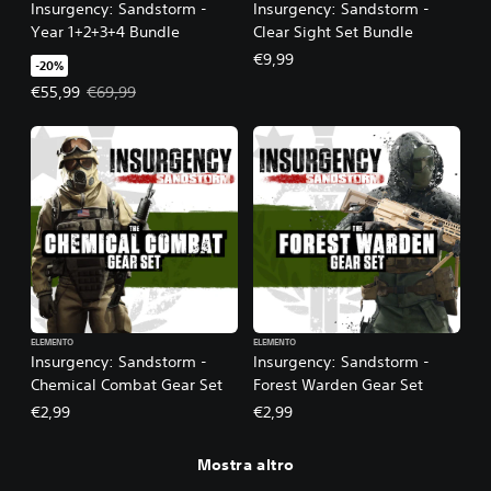
Insurgency: Sandstorm -
Insurgency: Sandstorm -
Year 1+2+3+4 Bundle
Clear Sight Set Bundle
€9,99
-20%
Prezzo in offerta €55,99. Prezzo originale €69,99.
€55,99
€69,99
ELEMENTO
ELEMENTO
Insurgency: Sandstorm -
Insurgency: Sandstorm -
Chemical Combat Gear Set
Forest Warden Gear Set
€2,99
€2,99
Mostra altro