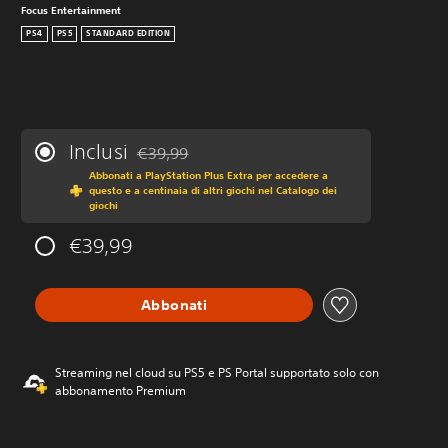
Focus Entertainment
PS4
PS5
STANDARD EDITION
Inclusi
€39,99
Scontato dal prezzo originale di €39,99
Abbonati a PlayStation Plus Extra per accedere a
questo e a centinaia di altri giochi nel Catalogo dei
giochi
€39,99
Abbonati
Streaming nel cloud su PS5 e PS Portal supportato solo con
abbonamento Premium