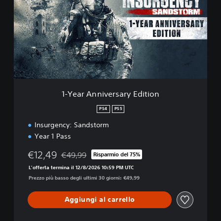
e
a
r
A
n
n
i
v
e
r
1-Year Anniversary Edition
s
a
PS4
PS5
r
Insurgency: Sandstorm
y
E
Year 1 Pass
d
i
€12,49
€49,99
Risparmio del 75%
Scontato dal prezzo originale di €49,99
t
L'offerta termina il 12/8/2026 10:59 PM UTC
i
Prezzo più basso degli ultimi 30 giorni: €49,99
o
n
Aggiungi al carrello