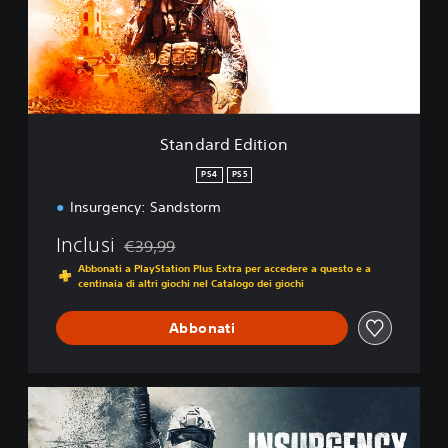
r
d
E
d
i
t
i
Standard Edition
o
n
PS4
PS5
Insurgency: Sandstorm
Inclusi
€39,99
Scontato dal prezzo originale di €39,99
Abbonati a PlayStation Plus Extra per accedere a questo e a
centinaia di altri giochi nel Catalogo dei giochi
Abbonati
1
-
Y