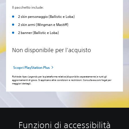
Il pacchetto include:
‎2 skin personaggio (Ballistic e Loba)
‎2 skin armi (Wingman e Mastiff)
‎2 banner (Ballistic e Loba)
Non disponibile per l'acquisto
Scopri PlayStation Plus
Richiede Apex Legends per la piattaforma relativa (disponibile separatamente) e tutti gli
aggiornamenti di gioco. Si applicano altre condizioni e restrizioni. Consulta ea.com/legal per
maggiori dettagli.
Funzioni di accessibilità
A
A
S
R
P
T