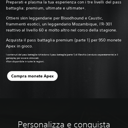
Preparati e plasma la tua esperienza con i tre livelli del pass
battaglia: premium, ultimate e ultimate+.‎
Ottieni skin leggendarie per Bloodhound e Caustic,
frammenti esotici, un leggendario Mozambique, l'R-301
reattivo al livello 60 e molto altro nel corso della stagione.‎
Acquista il pass battaglia premium (parte 1) per 950 monete
Apex in gioco.
I contenuti del pass battaglia richiedono il pass battaglia (parte 1) di Marchio (venduto separatamente) e il
gameplay per essere sbloccati.
‎†Non disponibile in tutte le regioni.
Compra monete Apex
Personalizza e conquista