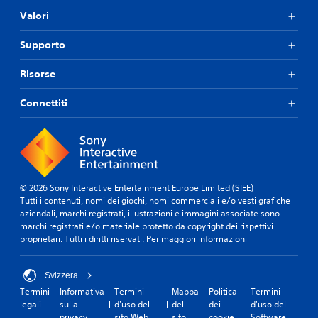
e
s
s
a
o
Valori
r
u
u
p
d
à
l
a
p
i
Supporto
d
t
l
a
c
i
a
i
t
o
p
r
z
Risorse
u
n
e
e
z
r
s
r
p
a
a
e
Connettiti
c
i
t
g
g
e
ù
e
u
u
p
f
i
i
e
i
a
n
d
n
r
c
f
a
z
e
i
o
t
e
i
© 2026 Sony Interactive Entertainment Europe Limited (SIEE)
l
r
a
p
s
Tutti i contenuti, nomi dei giochi, nomi commerciali e/o vesti grafiche
m
m
d
e
u
aziendali, marchi registrati, illustrazioni e immagini associate sono
e
a
i
r
o
marchi registrati e/o materiale protetto da copyright dei rispettivi
n
t
s
f
n
proprietari. Tutti i diritti riservati.
Per maggiori informazioni
t
o
p
a
i
e
t
o
r
t
r
e
n
e
u
Svizzera
i
s
i
p
t
c
t
Termini
Informativa
Termini
Mappa
Politica
Termini
b
r
t
o
o
legali
sulla
d'uso del
del
dei
d'uso del
i
a
'
n
.
privacy
sito Web
sito
cookie
Software
l