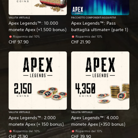
VALUTA VIRTUALE
PACCHETTO COMPONENTI AGGIUNTIVI
Apex Legends™: 10.000
Apex Legends™: Pass
monete Apex (+1.500 bonus)
battaglia ultimate+ (parte 1)
Risparmio del 10%
Risparmio del 10%
CHF 97.90
CHF 21.90
VALUTA VIRTUALE
VALUTA VIRTUALE
Apex Legends™: 2.000
Apex Legends™: 4.000
monete Apex (+ 150 bonus)
monete Apex (+350 bonus)
Risparmio del 10%
Risparmio del 10%
CHF 21.90
CHF 39.90