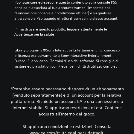
A
Puoi scaricare ed eseguire questo contenuto sulla console PS5 
l
i
t
à
a
u
principale associata al tuo account (tramite l'impostazione 
o
p
e
e
s
“Condivisione console e riproduzione offline”) e su qualsiasi 
d
r
a
r
s
c
altra console PS5 quando effettui il login con lo stesso account.
i
l
i
n
e
r
p
i
a
o
r
Prima di usare questo prodotto, leggere attentamente le 
i
i
.
t
3
Avvertenze per la salute
c
ù
z
i
D
.
i
i
v
i
P
m
o
t
o
u
Library programs ©Sony Interactive Entertainment Inc. concesso 
p
p
a
n
o
in licenza esclusivamente a Sony Interactive Entertainment 
o
r
z
e
i
Europe. Si applicano i Termini d'uso del software. Si consiglia di 
r
e
i
c
i
visitare eu.playstation.com/legal per i diritti di utilizzo completi.
t
i
o
h
m
a
m
n
p
a
n
p
o
e
t
t
o
s
*Potrebbe essere necessario disporre di un abbonamento
i
v
s
P
t
p
t
(venduto separatamente) e di un account per la relativa
o
u
a
o
a
o
c
piattaforma. Richiede un account EA e una connessione a
r
s
t
i
a
Internet stabile. Si applicano restrizioni di età. Contiene
e
s
o
a
l
acquisti all'interno del gioco.
l
o
o
c
e
'
n
p
c
u
Si applicano condizioni e restrizioni. Consulta
o
L
p
e
s
e
e
u
www.ea.com/it-it/legal per i dettagli.
d