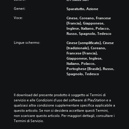
e
o
l
u
a
l
l
l
a
a
l
l
Generi:
Sparatutto, Azione
e
o
s
l
e
i
t
r
t
s
Voce:
Cinese, Coreano, Francese
p
s
t
i
o
i
(Francia), Giapponese,
e
e
e
p
r
a
Inglese, Italiano, Polacco,
r
l
a
e
i
s
Russo, Spagnolo, Tedesco
o
e
d
r
a
i
g
z
a
Lingue schermo:
Cinese (semplificato), Cinese
g
e
m
n
i
l
(tradizionale), Coreano,
i
i
o
i
o
t
Francese (Francia),
o
p
m
a
n
a
Giapponese, Inglese,
c
e
e
l
a
v
Italiano, Polacco,
a
r
n
t
n
o
Portoghese (Brasile), Russo,
r
s
t
o
d
c
Spagnolo, Tedesco
e
o
o
p
o
e
,
n
.
a
u
p
o
a
r
n
e
p
g
l
l
M
r
Il download del presente prodotto è soggetto ai Termini di 
p
g
a
a
t
o
servizio e alle Condizioni d'uso del software di PlayStation e a 
u
i
n
y
e
d
qualsiasi altra condizione supplementare specifica applicabile a 
r
p
t
o
.
questo articolo. Se non si desidera accettare questi Termini, 
a
e
r
e
u
non scaricare questo articolo. Per maggiori dettagli, consultare i 
i
i
l
.
t
Termini di Servizio.
c
n
a
i
T
o
c
l
t
r