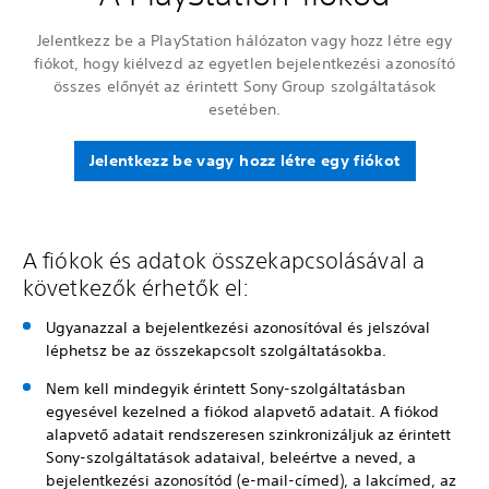
Jelentkezz be a PlayStation hálózaton vagy hozz létre egy
fiókot, hogy kiélvezd az egyetlen bejelentkezési azonosító
összes előnyét az érintett Sony Group szolgáltatások
esetében.
Jelentkezz be vagy hozz létre egy fiókot
A fiókok és adatok összekapcsolásával a
következők érhetők el:
Ugyanazzal a bejelentkezési azonosítóval és jelszóval
léphetsz be az összekapcsolt szolgáltatásokba.
Nem kell mindegyik érintett Sony-szolgáltatásban
egyesével kezelned a fiókod alapvető adatait. A fiókod
alapvető adatait rendszeresen szinkronizáljuk az érintett
Sony-szolgáltatások adataival, beleértve a neved, a
bejelentkezési azonosítód (e-mail-címed), a lakcímed, az