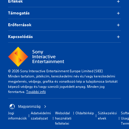
Értékek
Támogatás
Erőforrások
Kapcsolódás
© 2026 Sony Interactive Entertainment Europe Limited (SIEE)
Minden tartalom, játékcím, kereskedelmi név és/vagy kereskedelmi
megjelenés, védjegy, grafika és vonatkozó kép a tulajdonosa birtokát
képező védjegy és/vagy szerzői jogvédett anyag. Minden jog
fenntartva.
További infó
Magyarország
Jogi
Adatvédelmi
Weboldal
Oldaltérkép
Sütikezelési
Soft
információk
szabályzat
használati
elvek
Usag
feltételei
Term