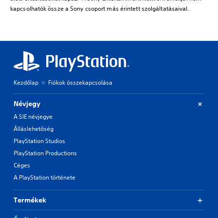
kapcsolhatók össze a Sony csoport más érintett szolgáltatásaival.
Kezdőlap
Fiókok összekapcsolása
Névjegy
A SIE névjegye
Álláslehetőség
PlayStation Studios
PlayStation Productions
Céges
A PlayStation története
Termékek