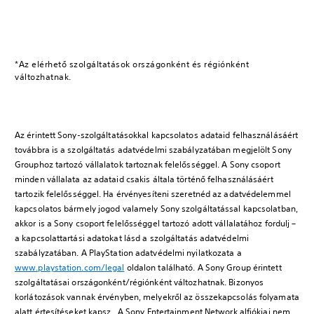
*Az elérhető szolgáltatások országonként és régiónként
változhatnak.
Az érintett Sony-szolgáltatásokkal kapcsolatos adataid felhasználásáért
továbbra is a szolgáltatás adatvédelmi szabályzatában megjelölt Sony
Grouphoz tartozó vállalatok tartoznak felelősséggel. A Sony csoport
minden vállalata az adataid csakis általa történő felhasználásáért
tartozik felelősséggel. Ha érvényesíteni szeretnéd az adatvédelemmel
kapcsolatos bármely jogod valamely Sony szolgáltatással kapcsolatban,
akkor is a Sony csoport felelősséggel tartozó adott vállalatához fordulj –
a kapcsolattartási adatokat lásd a szolgáltatás adatvédelmi
szabályzatában. A PlayStation adatvédelmi nyilatkozata a
www.playstation.com/legal
oldalon található. A Sony Group érintett
szolgáltatásai országonként/régiónként változhatnak. Bizonyos
korlátozások vannak érvényben, melyekről az összekapcsolás folyamata
alatt értesítéseket kapsz. A Sony Entertainment Network alfiókjai nem