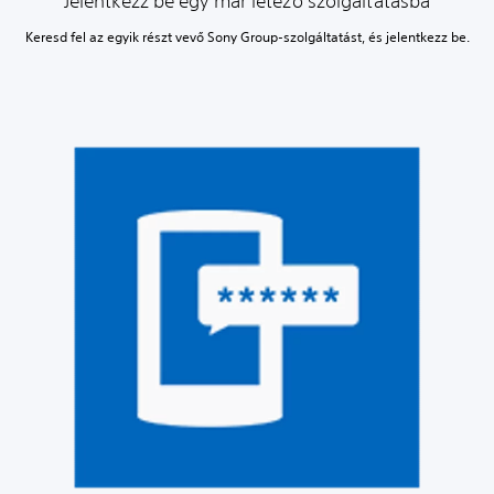
Jelentkezz be egy már létező szolgáltatásba
Keresd fel az egyik részt vevő Sony Group-szolgáltatást, és jelentkezz be.