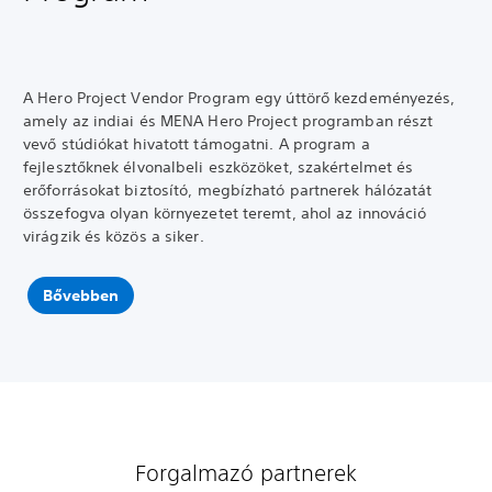
A Hero Project Vendor Program egy úttörő kezdeményezés,
amely az indiai és MENA Hero Project programban részt
vevő stúdiókat hivatott támogatni. A program a
fejlesztőknek élvonalbeli eszközöket, szakértelmet és
erőforrásokat biztosító, megbízható partnerek hálózatát
összefogva olyan környezetet teremt, ahol az innováció
virágzik és közös a siker.
Bővebben
Forgalmazó partnerek