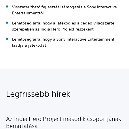
Visszatéríthető fejlesztési támogatás a Sony Interactive
Entertainmenttől
Lehetőség arra, hogy a játékod és a céged világszerte
szerepeljen az India Hero Project részeként
Lehetőség arra, hogy a Sony Interactive Entertainment
kiadja a játékodat
Legfrissebb hírek
Az India Hero Project második csoportjának
bemutatása