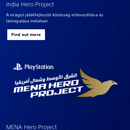
India Hero Project
A virágzó játékfejlesztő közösség előmozdítása és
támogatása Indiában.
Find out more
MENA Hero Project