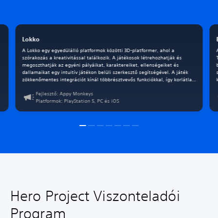
Lokko
A Lokko egy egyedülálló platformok közötti 3D-platformer, ahol a
szórakozás a kreativitással találkozik. A játékosok létrehozhatják és
megoszthatják az egyéni pályáikat, karaktereiket, ellenségeiket és
dallamaikat egy intuitív játékon belüli szerkesztő segítségével. A játék
zökkenőmentes integrációt kínál többrésztvevős funkciókkal, így korlátlan
játékot tesz lehetővé PlayStation 5-ön, PC-n és iOS-en. Próbáld meg
Fejlesztő: Appy Monkeys
lekörözni a többi játékos pontszámát, engedd szabadjára a
Platformok: PlayStation 5, PC és iOS
kreativitásodat, és használd ki a DualSense erejét mindhárom
platformon.
Hero Project Viszonteladói
Program