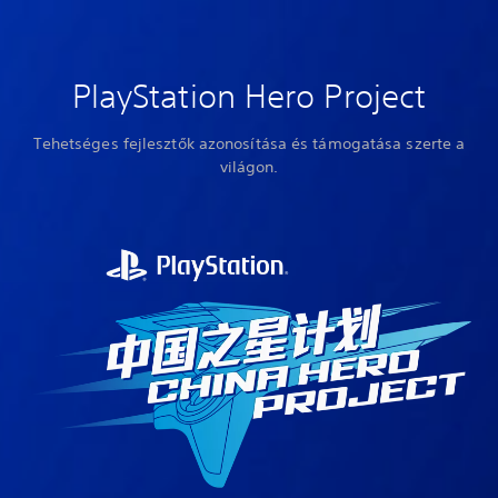
PlayStation Hero Project
Tehetséges fejlesztők azonosítása és támogatása szerte a
világon.