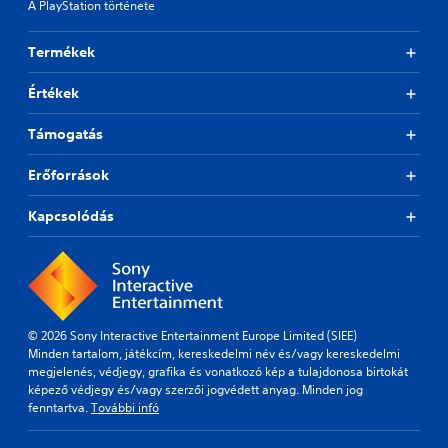
A PlayStation története
Termékek
Értékek
Támogatás
Erőforrások
Kapcsolódás
© 2026 Sony Interactive Entertainment Europe Limited (SIEE)
Minden tartalom, játékcím, kereskedelmi név és/vagy kereskedelmi
megjelenés, védjegy, grafika és vonatkozó kép a tulajdonosa birtokát
képező védjegy és/vagy szerzői jogvédett anyag. Minden jog
fenntartva.
További infó