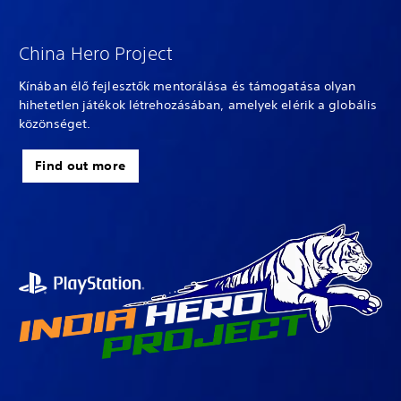
China Hero Project
Kínában élő fejlesztők mentorálása és támogatása olyan
hihetetlen játékok létrehozásában, amelyek elérik a globális
közönséget.
Find out more