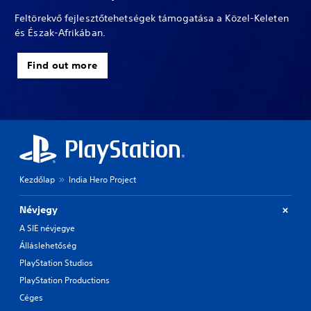
Feltörekvő fejlesztőtehetségek támogatása a Közel-Keleten
és Észak-Afrikában.
Find out more
Kezdőlap
India Hero Project
Névjegy
A SIE névjegye
Álláslehetőség
PlayStation Studios
PlayStation Productions
Céges