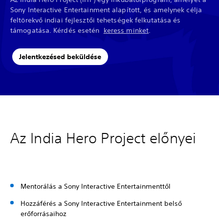
Sony Interactive Entertainment alapított, és amelynek célja
feltörekvő indiai fejlesztői tehetségek felkutatása és
támogatása. Kérdés esetén
keress minket
.
Jelentkezésed beküldése
Az India Hero Project előnyei
Mentorálás a Sony Interactive Entertainmenttől
Hozzáférés a Sony Interactive Entertainment belső
erőforrásaihoz