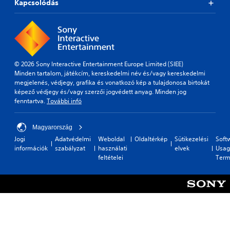
p
u
Kapcsolódás
i
a
n
l
c
v
p
R
a
a
i
t
y
n
e
t
t
p
i
a
y
h
a
o
d
(
e
u
n
e
© 2026 Sony Interactive Entertainment Europe Limited (SIEE)
B
g
s
s
r
Minden tartalom, játékcím, kereskedelmi név és/vagy kereskedelmi
a
e
a
(
(
megjelenés, védjegy, grafika és vonatkozó kép a tulajdonosa birtokát
m
t
s
A
B
képező védjegy és/vagy szerzői jogvédett anyag. Minden jog
e
h
i
d
a
fenntartva.
További infó
w
e
c
v
s
i
g
)
a
t
a
i
Magyarország
S
h
m
n
c
o
Jogi
Adatvédelmi
Weboldal
Oldaltérkép
Sütikezelési
Soft
a
e
c
)
m
információk
szabályzat
használati
elvek
Usag
d
a
e
T
e
feltételei
Term
o
t
d
h
s
t
a
)
e
t
i
n
s
S
i
n
y
c
o
c
t
t
r
u
k
h
i
e
n
s
e
m
e
d
e
c
e
n