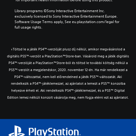
s
m
t
a
m
r
c
a
p
n
a
e
Library programs ©Sony Interactive Entertainment Inc. 
a
p
u
r
t
p
exclusively licensed to Sony Interactive Entertainment Europe. 
n
p
t
e
i
r
Software Usage Terms apply, See eu.playstation.com/legal for 
b
i
s
v
c
e
full usage rights.
e
n
o
i
s
s
d
g
t
e
t
e
i
s
h
w
h
n
s
u
a
t
a
t
p
Töltsd le a játék PS4™-verzióját plusz díj nélkül, amikor megvásárolod a
p
1
t
h
t
e
l
p
digitális PS5™-verziót a PlayStation™Store-ban. Vásárold meg a játék digitális
s
e
m
d
a
o
o
PS4™-verzióját a PlayStation™Store-ból és töltsd le további költség nélkül a
g
i
i
y
r
u
a
PS5™-verziót a megjelenéskor, 2020. november 12-én. Ha már rendelkezel a
g
n
e
t
n
m
h
a
d
PS4™-változattal, nem kell előrendelned a játék PS5™-változatát. Aki
i
d
e
t
w
a
s
rendelkezik a PS4™-játéklemezzel, az ajánlatot a lemezt a PS5™ konzolba
s
c
r
a
s
p
c
helyezve érheti el. Aki rendelkezik PS4™-játéklemezzel, és a PS5™ Digital
o
e
y
t
r
a
n
Edition lemez nélküli konzolt vásárolja meg, nem fogja elérni ezt az ajánlatot.
s
t
e
o
n
t
u
h
x
v
b
r
l
a
t
i
e
o
t
t
.
d
h
l
i
h
e
e
s
n
e
d
a
a
v
l
.
r
t