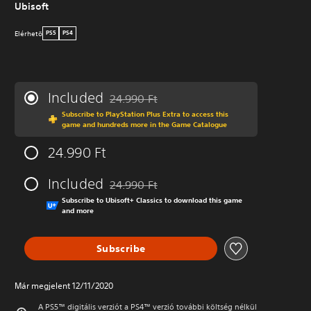
Ubisoft
Elérhetö
PS5
PS4
Included
24.990 Ft
Discounted from original price of 24.990 Ft
Subscribe to PlayStation Plus Extra to access this
game and hundreds more in the Game Catalogue
24.990 Ft
Included
24.990 Ft
Discounted from original price of 24.990 Ft
Subscribe to Ubisoft+ Classics to download this game
and more
Subscribe
Már megjelent 12/11/2020
A PS5™ digitális verziót a PS4™ verzió további költség nélkül