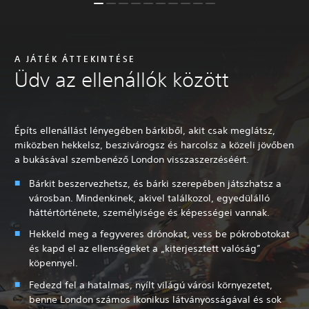
A JÁTÉK ÁTTEKINTÉSE
Üdv az ellenállók között
Építs ellenállást lényegében bárkiből, akit csak meglátsz,
miközben hekkelsz, beszivárogsz és harcolsz a közeli jövőben
a bukásával szembenéző London visszaszerzéséért.
Bárkit beszervezhetsz, és bárki szerepében játszhatsz a
városban. Mindenkinek, akivel találkozol, egyedülálló
háttértörténete, személyisége és képességei vannak.
Hekkeld meg a fegyveres drónokat, vess be pókrobotokat
és kapd el az ellenségeket a „kiterjesztett valóság”
köpennyel.
Fedezd fel a hatalmas, nyílt világú városi környezetet,
benne London számos ikonikus látványosságával és sok