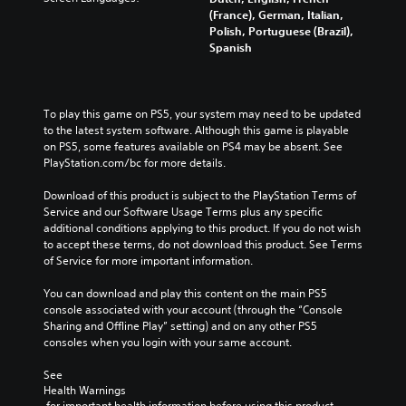
C
s
t
t
A
e
(France), German, Italian,
.
l
i
T
u
c
Polish, Portuguese (Brazil),
v
e
r
t
d
Spanish
e
a
a
C
s
i
p
r
n
o
d
o
r
S
s
u
n
e
Y
u
c
r
t
To play this game on PS5, your system may need to be updated 
s
o
b
i
r
to the latest system software. Although this game is playable 
r
e
u
n
t
i
on PS5, some features available on PS4 may be absent. See 
t
o
c
g
i
PlayStation.com/bc for more details.
p
l
l
a
g
t
a
t
R
n
a
Download of this product is subject to the PlayStation Terms of 
y
l
i
s
e
m
Service and our Software Usage Terms plus any specific 
o
e
o
e
m
e
additional conditions applying to this product. If you do not wish 
u
s
t
n
i
p
to accept these terms, do not download this product. See Terms 
t
t
l
S
n
V
of Service for more important information.
,
h
a
u
o
d
o
e
y
b
i
You can download and play this content on the main PS5 
e
r
a
a
t
c
console associated with your account (through the “Console 
s
r
u
n
i
e
Sharing and Offline Play” setting) and on any other PS5 
o
s
d
d
t
c
consoles when you login with your same account.
m
i
Y
c
l
h
e
o
o
i
e
a
See 
r
o
u
n
s
t
Health Warnings
e
u
c
e
a
 for important health information before using this product.