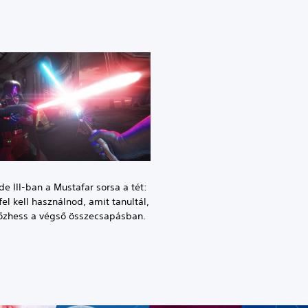
de III-ban a Mustafar sorsa a tét:
el kell használnod, amit tanultál,
őzhess a végső összecsapásban.