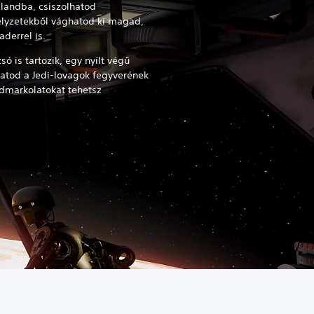
landba, csiszolhatod
elyzetekből vághatod ki magad,
derrel is.
 is tartozik, egy nyílt végű
tod a Jedi-lovagok fegyverének
rdmarkolatokat tehetsz