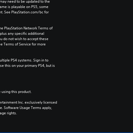
may need to be updated to the 
game is playable on PS5, some 
t. See PlayStation.com/bc for 
the PlayStation Network Terms of 
us any specific additional 
ou do not wish to accept these 
e Terms of Service for more 
tiple PS4 systems. Sign in to 
e this on your primary PS4, but is 
 using this product.
rtainment Inc. exclusively licensed 
pe. Software Usage Terms apply, 
age rights.