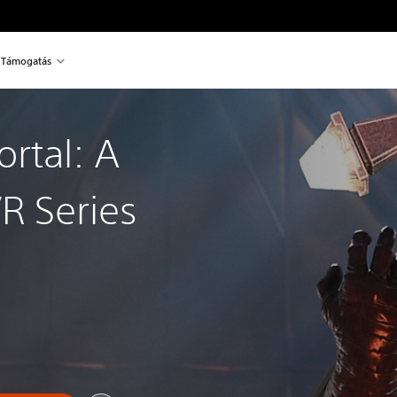
Támogatás
rtal: A
R Series