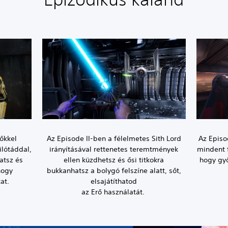
lőkkel
Az Episode II-ben a félelmetes Sith Lord
Az Episo
ilótáddal,
irányításával rettenetes teremtmények
mindent f
atsz és
ellen küzdhetsz és ősi titkokra
hogy gy
hogy
bukkanhatsz a bolygó felszíne alatt, sőt,
at.
elsajátíthatod
az Erő használatát.