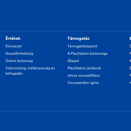
Értékek
Támogatás
Környezet
Támogatóközpont
Hozzáférhetőség
A PlayStation biztonsága
Online biztonság
Állapot
Sokszínűség, méltányosság és
PlayStation javítások
befogadás
Jelszó visszaállítása
Visszatérítési igény