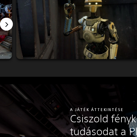
A JÁTÉK ÁTTEKINTÉSE
Csiszold fény
tudásodat a P