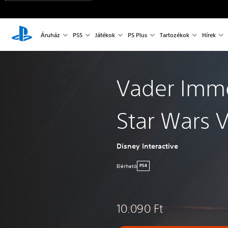
Áruház
PS5
Játékok
PS Plus
Tartozékok
Hírek
Vader Immo
Star Wars V
Disney Interactive
Elérhetö
PS4
10.090 Ft