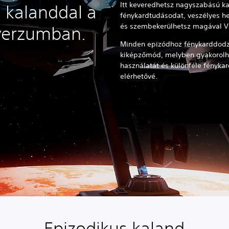
Itt keveredhetsz nagyszabású ka
j kalanddal a
fénykardtudásodat, veszélyes h
és szembekerülhetsz magával Va
verzumban.
Minden epizódhoz fénykarddodzsó
kiképzőmód, melyben gyakorolha
használatát és különféle fényka
elérhetővé.
Epizodikus kaland