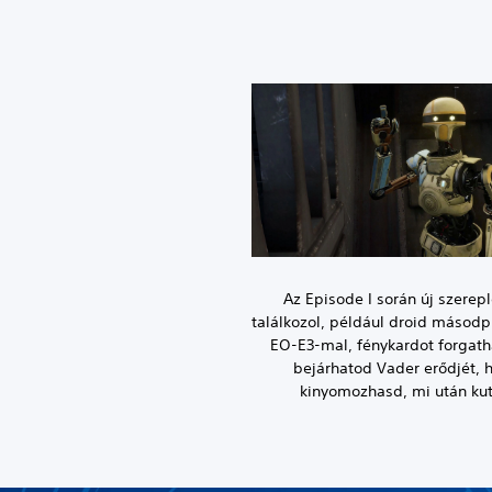
Az Episode I során új szerep
találkozol, például droid másodp
EO-E3-mal, fénykardot forgath
bejárhatod Vader erődjét, 
kinyomozhasd, mi után kut