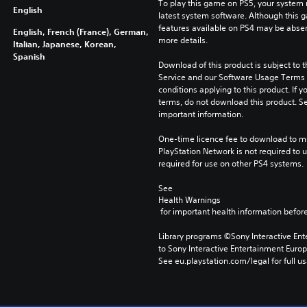
To play this game on PS5, your system 
English
latest system software. Although this 
features available on PS4 may be absen
English, French (France), German,
more details.
Italian, Japanese, Korean,
Spanish
Download of this product is subject to 
Service and our Software Usage Terms pl
conditions applying to this product. If y
terms, do not download this product. Se
important information.
One-time licence fee to download to mul
PlayStation Network is not required to us
required for use on other PS4 systems.
See 
Health Warnings
 for important health information before
Library programs ©Sony Interactive Ente
to Sony Interactive Entertainment Euro
See eu.playstation.com/legal for full us