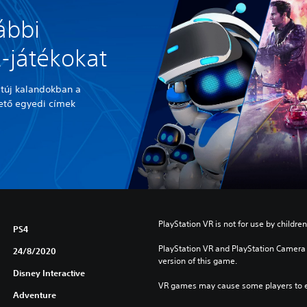
ábbi
-játékokat
atúj kalandokban a
ető egyedi címek
PlayStation VR is not for use by children
PS4
PlayStation VR and PlayStation Camera a
24/8/2020
version of this game.
Disney Interactive
VR games may cause some players to e
Adventure