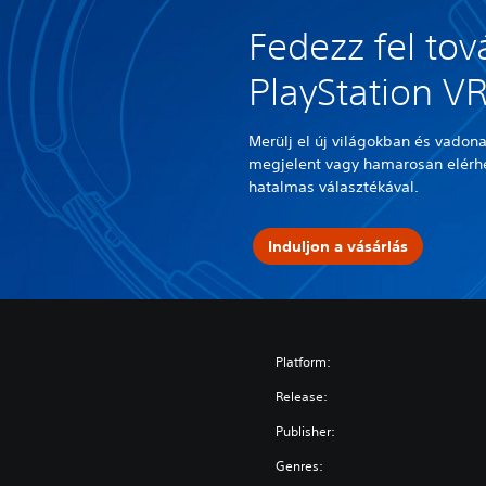
Fedezz fel tov
PlayStation VR
Merülj el új világokban és vadon
megjelent vagy hamarosan elérh
hatalmas választékával.
Induljon a vásárlás
Platform:
Release:
Publisher:
Genres: