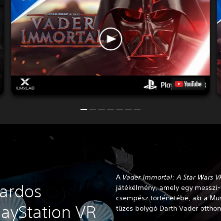
A
Vader Immortal: A Star Wars VR
kardos
játékélmény, amely egy messzi-
csempész történetébe, aki a Mus
layStation VR
tüzes bolygó Darth Vader otthon