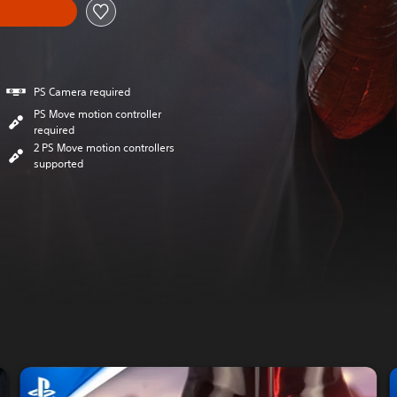
PS Camera required
PS Move motion controller
required
2 PS Move motion controllers
supported