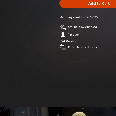
Add to Cart
Már megjelent 25/08/2020
Offline play enabled
1 player
PS4 Version
PS VR headset required