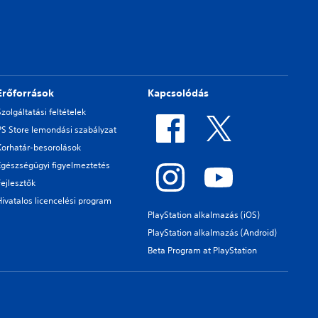
Erőforrások
Kapcsolódás
Szolgáltatási feltételek
PS Store lemondási szabályzat
Korhatár-besorolások
Egészségügyi figyelmeztetés
Fejlesztők
Hivatalos licencelési program
PlayStation alkalmazás (iOS)
PlayStation alkalmazás (Android)
Beta Program at PlayStation