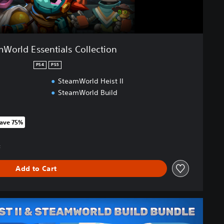
World Essentials Collection
PS4
PS5
SteamWorld Heist II
SteamWorld Build
ave 75%
 original price of 22.490 Ft
t
Add to Cart