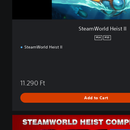
t
I
I
SteamWorld Heist II
PS4
PS5
SteamWorld Heist II
11.290 Ft
Add to Cart
C
o