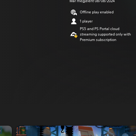
Már megjelent 08/08/2024
Offline play enabled
1 player
PS5 and PS Portal cloud
streaming supported only with
Premium subscription