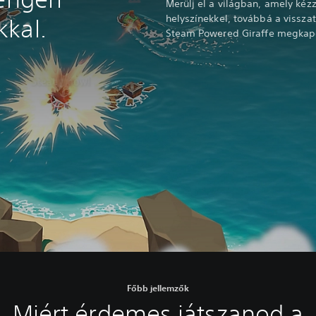
Merülj el a világban, amely kézz
helyszínekkel, továbbá a visszat
kal.
Steam Powered Giraffe megkapó 
Főbb jellemzők
Miért érdemes játszanod a