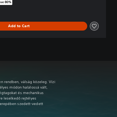
ave 80%
 original price of 16.890 Ft
Add to Cart
n rendben, válság közeleg. Vízi
télyes módon halálossá vált,
égtagokat és mechanikus
e leselkedő rejtélyes
zerepében szedett-vedett