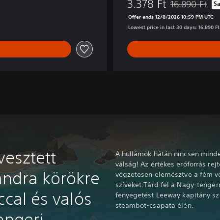
3.378 Ft
16.890 Ft
S
Discounted from
Offer ends 12/8/2026 10:59 PM UTC
Lowest price in last 30 days: 16.890 Ft
vesztett
A hullámok hátán nincsen minde
válság! Az értékes erőforrás rej
andra körökre
végzetesen elemésztve a fém v
szíveket.Tárd fel a Nagy-tengerr
ccal és valós
fenyegetést Leeway kapitány s
steambot-csapata élén.
engeri