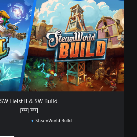
SW Heist II & SW Build
PS4
PS5
SteamWorld Build