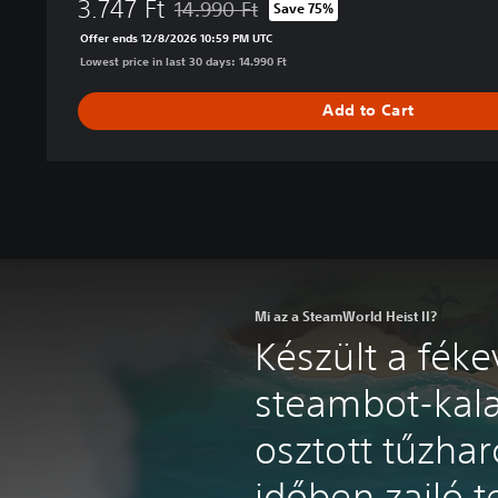
3.747 Ft
14.990 Ft
Save 75%
Discounted from original price of 14.990 Ft
Offer ends 12/8/2026 10:59 PM UTC
Lowest price in last 30 days: 14.990 Ft
Add to Cart
Mi az a SteamWorld Heist II?
Készült a féke
steambot-kal
osztott tűzhar
időben zajló t