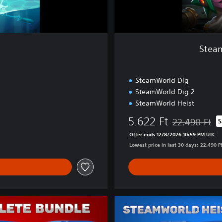
n
t
i
a
Steam
l
s
C
SteamWorld Dig
o
SteamWorld Dig 2
l
SteamWorld Heist
l
e
5.622 Ft
22.490 Ft
S
c
Discounted from
t
Offer ends 12/8/2026 10:59 PM UTC
i
Lowest price in last 30 days: 22.490 F
o
n
S
W