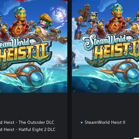
H
e
i
s
t
I
I
&
S
W
B
u
i
l
d
 Heist - The Outsider DLC
SteamWorld Heist II
 Heist - Hatful Eight 2 DLC