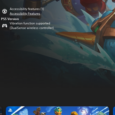
Accessibility features (1)
Accessibility Features
PS5 Version
Vibration function supported
(DualSense wireless controller)