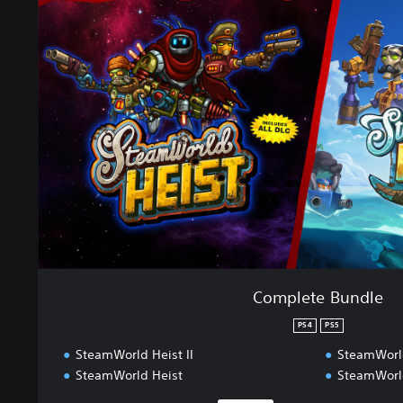
m
p
l
e
t
e
B
u
n
d
l
e
Complete Bundle
PS4
PS5
SteamWorld Heist II
SteamWorld
SteamWorld Heist
SteamWorld