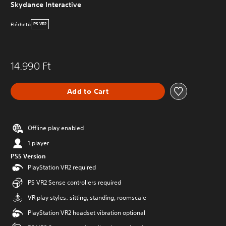
Skydance Interactive
Elérhetö
PS VR2
14.990 Ft
Add to Cart
Offline play enabled
1 player
PS5 Version
PlayStation VR2 required
PS VR2 Sense controllers required
VR play styles: sitting, standing, roomscale
PlayStation VR2 headset vibration optional