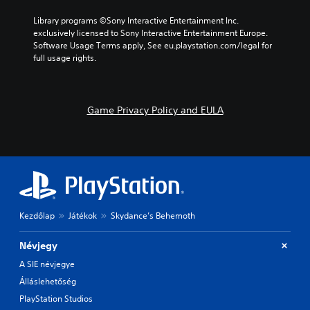
m
e
s
e
Library programs ©Sony Interactive Entertainment Inc. 
s
w
b
exclusively licensed to Sony Interactive Entertainment Europe. 
n
i
y
Software Usage Terms apply, See eu.playstation.com/legal for 
o
t
c
full usage rights.
t
h
h
i
o
o
n
u
o
c
t
s
Game Privacy Policy and EULA
l
n
i
u
e
n
d
e
g
e
d
a
s
i
n
p
n
a
o
g
l
k
t
t
e
o
e
Kezdőlap
Játékok
Skydance’s Behemoth
n
p
r
d
r
n
Névjegy
i
e
a
a
s
t
A SIE névjegye
l
s
i
Álláslehetőség
o
b
v
g
u
PlayStation Studios
e
u
t