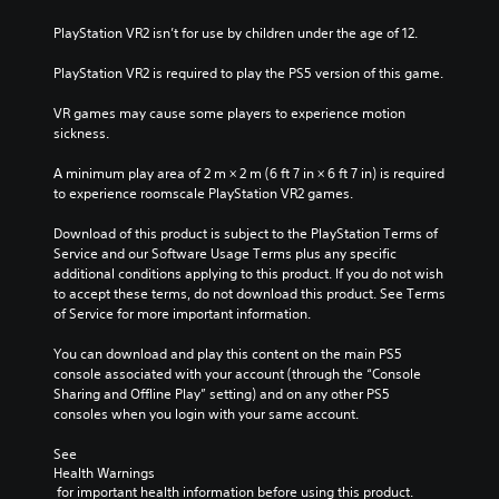
h
u
s
l
e
a
PlayStation VR2 isn’t for use by children under the age of 12.
u
a
o
l
b
y
v
a
PlayStation VR2 is required to play the PS5 version of this game.
t
t
e
u
i
h
r
d
VR games may cause some players to experience motion 
t
e
a
i
sickness.
l
g
l
o
e
a
l
v
A minimum play area of 2 m × 2 m (6 ft 7 in × 6 ft 7 in) is required 
s
m
c
o
to experience roomscale PlayStation VR2 games.
b
e
h
l
e
a
a
u
Download of this product is subject to the PlayStation Terms of 
c
n
l
m
Service and our Software Usage Terms plus any specific 
a
d
l
e
additional conditions applying to this product. If you do not wish 
u
n
e
s
to accept these terms, do not download this product. See Terms 
s
a
n
.
of Service for more important information.
e
v
g
t
i
e
You can download and play this content on the main PS5 
h
g
o
console associated with your account (through the “Console 
e
a
f
Sharing and Offline Play” setting) and on any other PS5 
g
t
t
consoles when you login with your same account.
a
e
h
m
m
e
See 
e
e
g
Health Warnings
d
n
a
 for important health information before using this product.
o
u