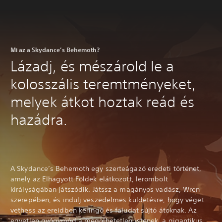
Mi az a Skydance’s Behemoth?
Lázadj, és mészárold le a
kolosszális teremtményeket,
melyek átkot hoztak reád és
hazádra.
A Skydance’s Behemoth egy szerteágazó eredeti történet,
amely az Elhagyott Földek elátkozott, lerombolt
királyságában játszódik. Játssz a magányos vadász, Wren
szerepében, és indulj veszedelmes küldetésre, hogy véget
vethess az ereidben keringő és faludat sújtó átoknak. Az
egyetlen gyógymód a megölhetetlen istenek, a gigantikus