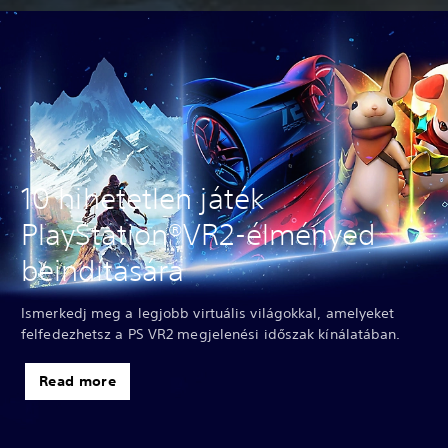
10 hihetetlen játék
PlayStation®VR2-élményed
beindítására
Ismerkedj meg a legjobb virtuális világokkal, amelyeket
felfedezhetsz a PS VR2 megjelenési időszak kínálatában.
Read more