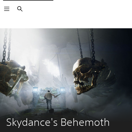
Keresés
Skydance's Behemoth