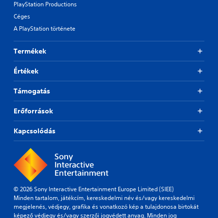
p
PlayStation Productions
e
t
r
Céges
.
o
e
n
A PlayStation története
s
s
e
S
r
t
u
Termékek
a
d
b
p
i
t
i
Értékek
f
d
i
f
l
t
i
Támogatás
y
l
c
o
u
e
Erőforrások
r
l
s
w
t
(
Kapcsolódás
i
y
B
t
l
a
h
e
s
i
v
n
i
e
a
c
l
t
)
.
© 2026 Sony Interactive Entertainment Europe Limited (SIEE)
i
Minden tartalom, játékcím, kereskedelmi név és/vagy kereskedelmi
T
m
megjelenés, védjegy, grafika és vonatkozó kép a tulajdonosa birtokát
h
G
e
képező védjegy és/vagy szerzői jogvédett anyag. Minden jog
e