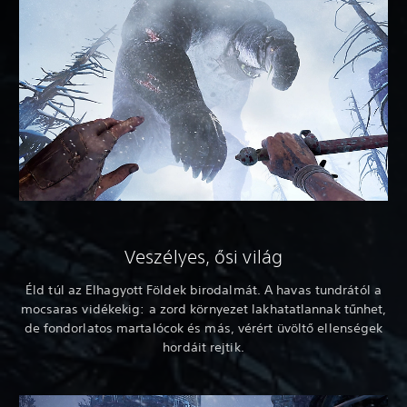
Veszélyes, ősi világ
Éld túl az Elhagyott Földek birodalmát. A havas tundrától a
mocsaras vidékekig: a zord környezet lakhatatlannak tűnhet,
de fondorlatos martalócok és más, vérért üvöltő ellenségek
hordáit rejtik.