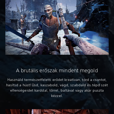
A brutális erőszak mindent megold
Használd természetfeletti erődet kreatívan, törd a csontot,
hasítsd a húst! Üsd, kaszabold, vágd, szabdald és tépd szét
ellenségeidet karddal, tőrrel, baltával vagy akár puszta
kézzel.