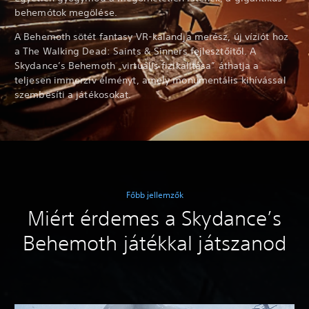
behemótok megölése.
A Behemoth sötét fantasy VR-kalandja merész, új víziót hoz
a The Walking Dead: Saints & Sinners fejlesztőitől. A
Skydance’s Behemoth „virtuális fizikalitása” áthatja a
teljesen immerzív élményt, amely monumentális kihívással
szembesíti a játékosokat.
Főbb jellemzők
Miért érdemes a Skydance’s
Behemoth játékkal játszanod