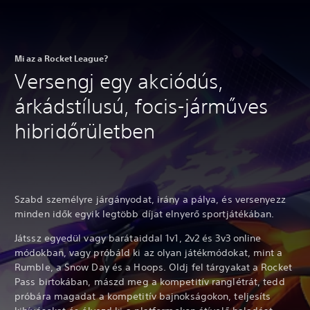
Mi az a Rocket League?
Versengj egy akciódús,
árkádstílusú, focis-járműves
hibridőrületben
Szabd személyre járgányodat, irány a pálya, és versenyezz
minden idők egyik legtöbb díjat elnyerő sportjátékában.
Játssz egyedül vagy barátaiddal 1v1, 2v2 és 3v3 online
módokban, vagy próbáld ki az olyan játékmódokat, mint a
Rumble, a Snow Day és a Hoops. Oldj fel tárgyakat a Rocket
Pass birtokában, mászd meg a kompetitív ranglétrát, tedd
próbára magadat a kompetitív bajnokságokon, teljesíts