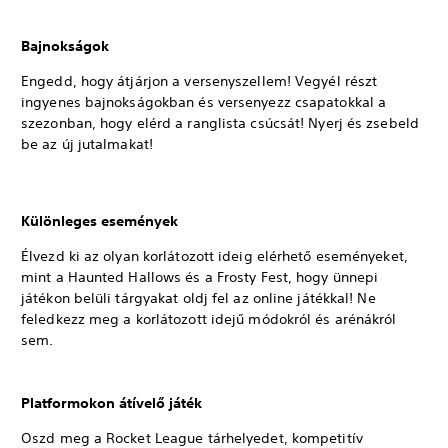
Bajnokságok
Engedd, hogy átjárjon a versenyszellem! Vegyél részt
ingyenes bajnokságokban és versenyezz csapatokkal a
szezonban, hogy elérd a ranglista csúcsát! Nyerj és zsebeld
be az új jutalmakat!
Különleges események
Élvezd ki az olyan korlátozott ideig elérhető eseményeket,
mint a Haunted Hallows és a Frosty Fest, hogy ünnepi
játékon belüli tárgyakat oldj fel az online játékkal! Ne
feledkezz meg a korlátozott idejű módokról és arénákról
sem.
Platformokon átívelő játék
Oszd meg a Rocket League tárhelyedet, kompetitív