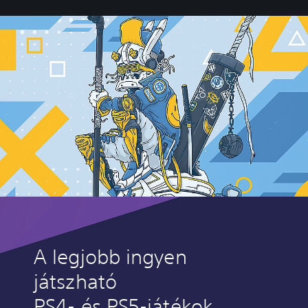
A legjobb ingyen
játszható
PS4- és PS5-játékok