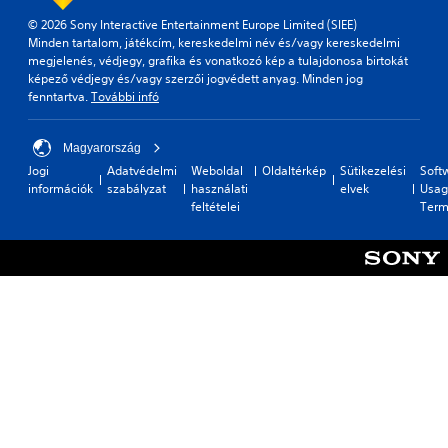
© 2026 Sony Interactive Entertainment Europe Limited (SIEE)
Minden tartalom, játékcím, kereskedelmi név és/vagy kereskedelmi
megjelenés, védjegy, grafika és vonatkozó kép a tulajdonosa birtokát
képező védjegy és/vagy szerzői jogvédett anyag. Minden jog
fenntartva.
További infó
Magyarország
Jogi
Adatvédelmi
Weboldal
Oldaltérkép
Sütikezelési
Soft
információk
szabályzat
használati
elvek
Usag
feltételei
Term