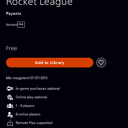
Rocket League
Psyonix
Elérhetö
PS4
Free
Add to Library
Már megjelent 07/07/2015
In-game purchases optional
Online play optional
1 - 4 players
8 online players
Remote Play supported