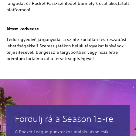
rangodat és Rocket Pass-szintedet bármelyik csatlakoztatott
platformon!
Játssz kedvedre
Tedd egyedivé járgányodat a szinte korlátlan testreszabási
lehetőségekkel! Szerezz játékon belüli tárgyakat kihívások
teljesítésével, böngéssz a tárgyboltban vagy hozz létre
prémium tartalmakat a tervek segítségével.
Fordulj rá a Season 15-re
A Rocket League punkrockos átalakuláson esik