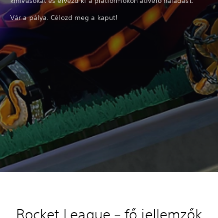
kihívásokat és élvezd ki a platformokon átívelő haladást.
Vár a pálya. Célozd meg a kaput!
Rocket League – fő jellemzők