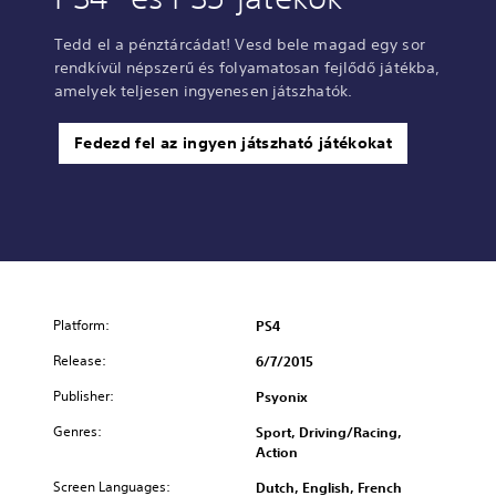
Tedd el a pénztárcádat! Vesd bele magad egy sor
rendkívül népszerű és folyamatosan fejlődő játékba,
amelyek teljesen ingyenesen játszhatók.
Fedezd fel az ingyen játszható játékokat
Platform:
PS4
Release:
6/7/2015
Publisher:
Psyonix
Genres:
Sport, Driving/Racing,
Action
Screen Languages:
Dutch, English, French