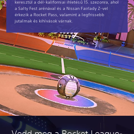
keresztül a dél-kaliforniai ihletésű 15. szezonra, ahol
a Salty Fest arénával és a Nissan Fairlady Z-vel
érkezik a Rocket Pass, valamint a legfrissebb
jutalmak és kihívások várnak.
Vedd meg a Rocket League-