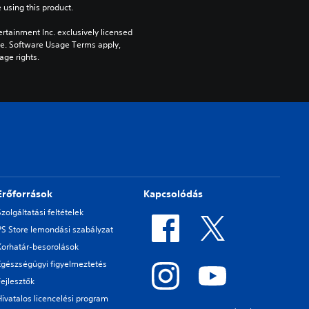
 using this product.
rtainment Inc. exclusively licensed 
pe. Software Usage Terms apply, 
age rights.
Erőforrások
Kapcsolódás
Szolgáltatási feltételek
PS Store lemondási szabályzat
Korhatár-besorolások
Egészségügyi figyelmeztetés
Fejlesztők
Hivatalos licencelési program