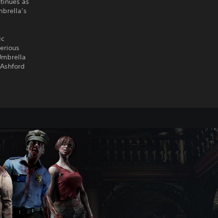
ntinues as
mbrella’s
ic
erious
 Umbrella
 Ashford