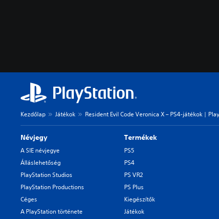
Kezdőlap
Játékok
Resident Evil Code Veronica X – PS4-játékok | Pla
Névjegy
Termékek
A SIE névjegye
PS5
Álláslehetőség
PS4
PlayStation Studios
PS VR2
PlayStation Productions
PS Plus
Céges
Kiegészítők
A PlayStation története
Játékok