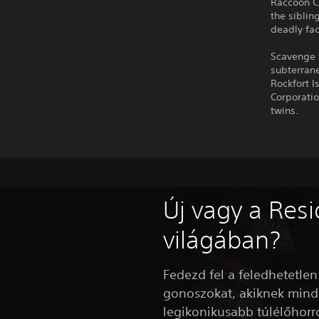
Raccoon Ci
the siblin
deadly faci
Scavenge 
subterrane
Rockfort I
Corporatio
twins.
Új vagy a Resi
világában?
Fedezd fel a feledhetetlen
gonoszokat, akiknek mind
legikonikusabb túlélőhorr