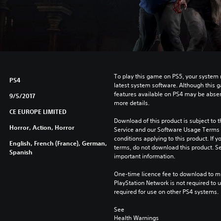
To play this game on PS5, your system 
PS4
latest system software. Although this 
features available on PS4 may be absen
9/5/2017
more details.
CE EUROPE LIMITED
Download of this product is subject to 
Horror, Action, Horror
Service and our Software Usage Terms pl
conditions applying to this product. If y
English, French (France), German,
terms, do not download this product. Se
Spanish
important information.
One-time licence fee to download to mul
PlayStation Network is not required to us
required for use on other PS4 systems.
See 
Health Warnings