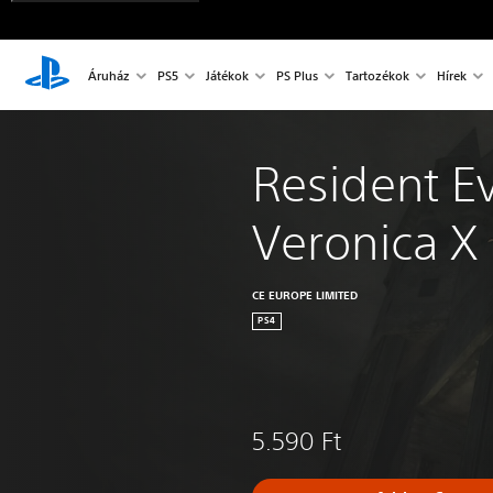
Áruház
PS5
Játékok
PS Plus
Tartozékok
Hírek
Resident Ev
Veronica X
CE EUROPE LIMITED
PS4
5.590 Ft