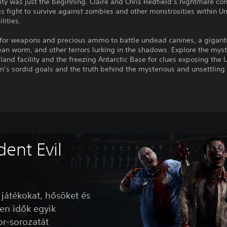
ty was just the beginning. Claire and Chris Redfield’s nightmare co
gs fight to survive against zombies and other monstrosities within U
lities.
for weapons and precious ammo to battle undead canines, a gigant
an worm, and other terrors lurking in the shadows. Explore the myst
sland facility and the freezing Antarctic Base for clues exposing the
n’s sordid goals and the truth behind the mysterious and unsettling
dent Evil
 játékokat, hősöket és
en idők egyik
or-sorozatát