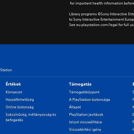
 for important health information before
Library programs ©Sony Interactive Ente
to Sony Interactive Entertainment Euro
See eu.playstation.com/legal for full us
yStation
Értékek
Támogatás
Környezet
Támogatóközpont
Hozzáférhetőség
A PlayStation biztonsága
Online biztonság
Állapot
Sokszínűség, méltányosság és
PlayStation javítások
befogadás
Jelszó visszaállítása
Visszatérítési igény