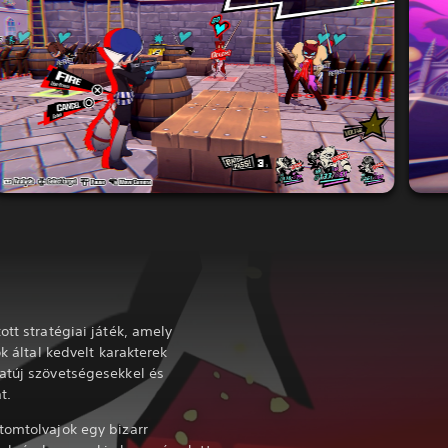
ott stratégiai játék, amely
ók által kedvelt karakterek
atúj szövetségesekkel és
at.
tomtolvajok egy bizarr