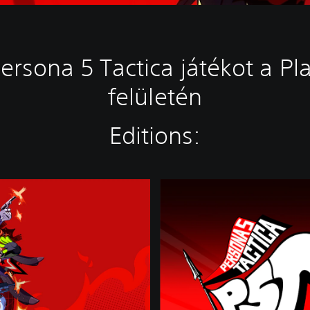
rsona 5 Tactica játékot a Pla
felületén
Editions:
D
i
g
i
t
a
l
D
e