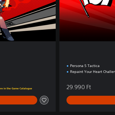
l
u
x
e
E
d
i
t
i
o
n
Persona 5 Tactica
Repaint Your Heart Challe
29.990 Ft
ore in the Game Catalogue