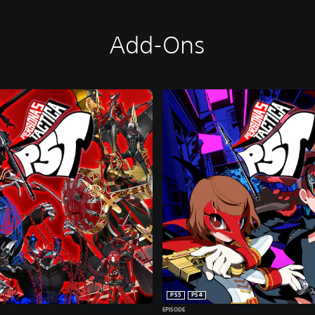
Add-Ons
PS5
PS4
EPISODE