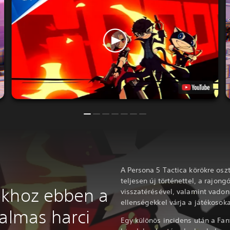
A Persona 5 Tactica körökre oszt
teljesen új történettel, a rajong
okhoz ebben a
visszatérésével, valamint vadon
ellenségekkel várja a játékosok
galmas harci
Egy különös incidens után a Fan