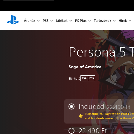
Áruház
PS5
Játékok
PS Plus
Tartozékok
Hírek
Persona 5 T
Sega of America
Elérhetö
PS4
PS5
Included
22.490 Ft
Discounted fr
Subscribe to PlayStation Plus Ext
and hundreds more in the Game 
22.490 Ft