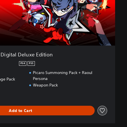
Digital Deluxe Edition
PS4
PS5
Picaro Summoning Pack + Raoul
Persona
nge Pack
Weapon Pack
Add to Cart