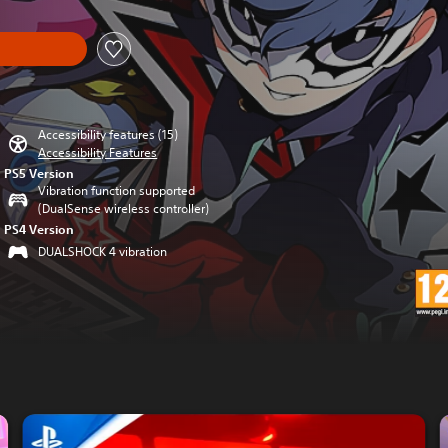
Accessibility features (15)
Accessibility Features
PS5 Version
Vibration function supported
(DualSense wireless controller)
PS4 Version
DUALSHOCK 4 vibration