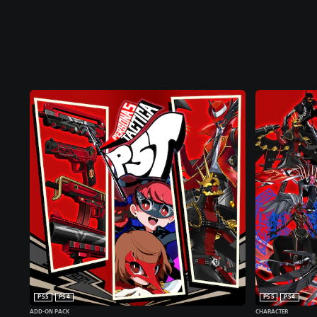
PS5
PS4
PS5
PS4
ADD-ON PACK
CHARACTER