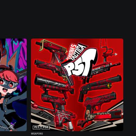
PS5
PS4
WEAPONS