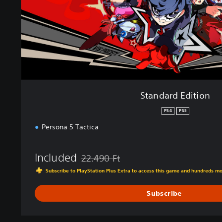
d
i
t
i
o
n
Standard Edition
PS4
PS5
Persona 5 Tactica
Included
22.490 Ft
Discounted from original price of 22.490 Ft
Subscribe to PlayStation Plus Extra to access this game and hundreds m
Subscribe