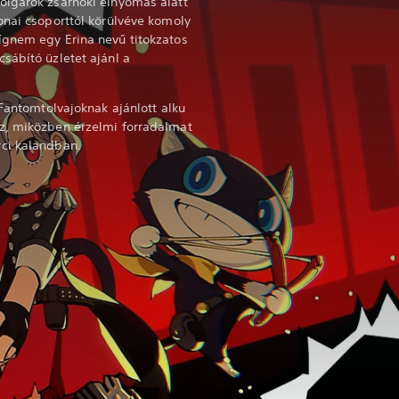
olgárok zsarnoki elnyomás alatt
onai csoporttól körülvéve komoly
ígnem egy Erina nevű titokzatos
sábító üzletet ajánl a
 Fantomtolvajoknak ajánlott alku
z, miközben érzelmi forradalmat
ci kalandban.