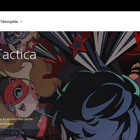
Támogatás
actica
om original price of 22.490 Ft
ra to access this game
Catalogue