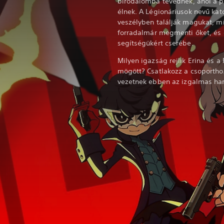
birodalomba tévednek, ahol a p
élnek. A Légionáriusok nevű kat
veszélyben találják magukat, m
forradalmár megmenti őket, és c
segítségükért cserébe.
Milyen igazság rejlik Erina és a
mögött? Csatlakozz a csoportho
vezetnek ebben az izgalmas har