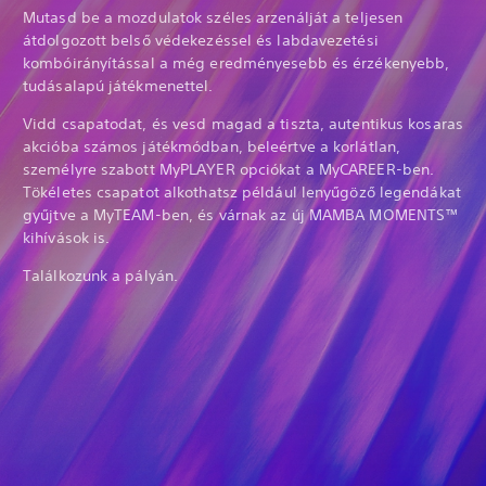
Mutasd be a mozdulatok széles arzenálját a teljesen
átdolgozott belső védekezéssel és labdavezetési
kombóirányítással a még eredményesebb és érzékenyebb,
tudásalapú játékmenettel.
Vidd csapatodat, és vesd magad a tiszta, autentikus kosaras
akcióba számos játékmódban, beleértve a korlátlan,
személyre szabott MyPLAYER opciókat a MyCAREER-ben.
Tökéletes csapatot alkothatsz például lenyűgöző legendákat
gyűjtve a MyTEAM-ben, és várnak az új MAMBA MOMENTS™
kihívások is.
Találkozunk a pályán.