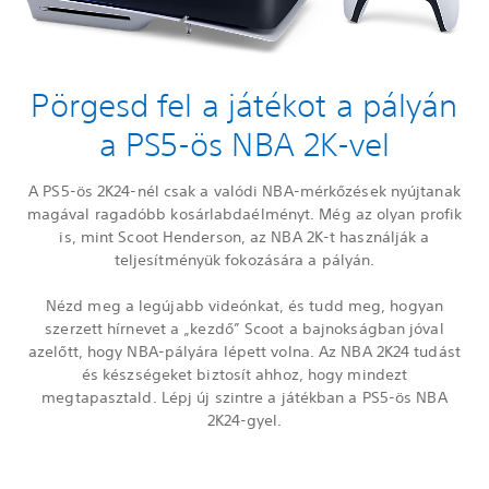
Pörgesd fel a játékot a pályán
a PS5-ös NBA 2K-vel
A PS5-ös 2K24-nél csak a valódi NBA-mérkőzések nyújtanak
magával ragadóbb kosárlabdaélményt. Még az olyan profik
is, mint Scoot Henderson, az NBA 2K-t használják a
teljesítményük fokozására a pályán.
Nézd meg a legújabb videónkat, és tudd meg, hogyan
szerzett hírnevet a „kezdő” Scoot a bajnokságban jóval
azelőtt, hogy NBA-pályára lépett volna. Az NBA 2K24 tudást
és készségeket biztosít ahhoz, hogy mindezt
megtapasztald. Lépj új szintre a játékban a PS5-ös NBA
2K24-gyel.