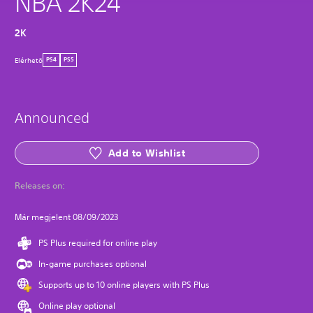
NBA 2K24
2K
Elérhetö
PS4
PS5
Announced
Add to Wishlist
Releases on:
Már megjelent 08/09/2023
PS Plus required for online play
In-game purchases optional
Supports up to 10 online players with PS Plus
Online play optional