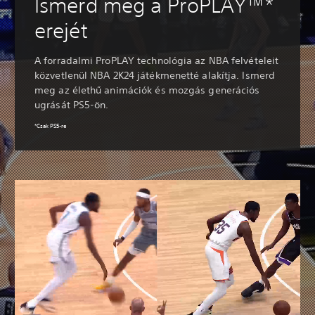
Ismerd meg a ProPLAY™*
erejét
A forradalmi ProPLAY technológia az NBA felvételeit
közvetlenül NBA 2K24 játékmenetté alakítja. Ismerd
meg az élethű animációk és mozgás generációs
ugrását PS5-ön.
*Csak PS5-re