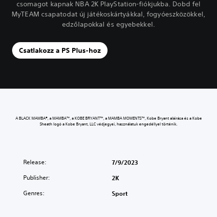
csomagot kapnak NBA 2K PlayStation-fiókjukba. Dobd fel
MyTEAM csapatodat új játékoskártyákkal, fogyóeszközökkel,
edzőlapokkal és egyebekkel.
Csatlakozz a PS Plus-hoz
A BLACK MAMBA®, a MAMBA™, a KOBE BRYANT™, a MAMBA MOMENTS™, Kobe Bryant aláírása és a Kobe
Sheath logó a Kobe Bryant, LLC védjegyei, használatuk engedéllyel történik.
Release:
7/9/2023
Publisher:
2K
Genres:
Sport