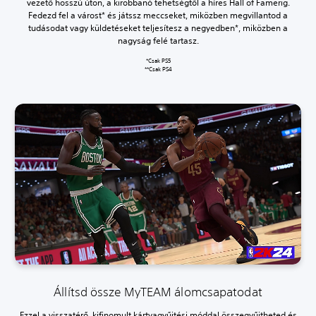
vezető hosszú úton, a kirobbanó tehetségtől a híres Hall of Famerig.
Fedezd fel a várost* és játssz meccseket, miközben megvillantod a
tudásodat vagy küldetéseket teljesítesz a negyedben*, miközben a
nagyság felé tartasz.
*Csak PS5
**Csak PS4
Állítsd össze MyTEAM álomcsapatodat
Ezzel a visszatérő, kifinomult kártyagyűjtési móddal összegyűjtheted és