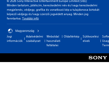
© 2026 Sony Interactive Entertainment Europe Limited (SIEE)
Minden tartalom, játékcím, kereskedelmi név és/vagy kereskedelmi
megjelenés, védjegy, grafika és vonatkozó kép a tulajdonosa birtokát
képező védjegy és/vagy szerzői jogvédett anyag. Minden jog
fenntartva.
További infó
Magyarország
Jogi
Adatvédelmi
Weboldal
Oldaltérkép
Sütikezelési
Soft
információk
szabályzat
használati
elvek
Usag
feltételei
Term