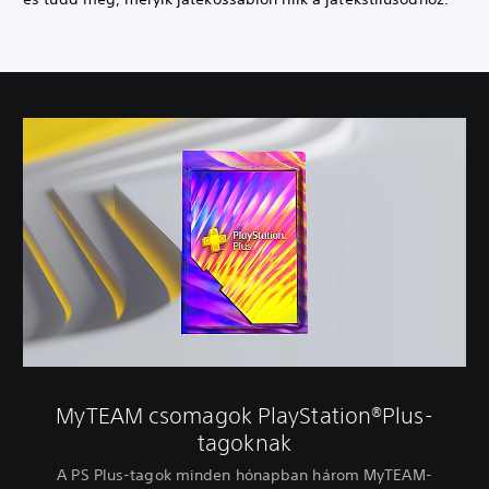
MyTEAM csomagok PlayStation®Plus-
tagoknak
A PS Plus-tagok minden hónapban három MyTEAM-