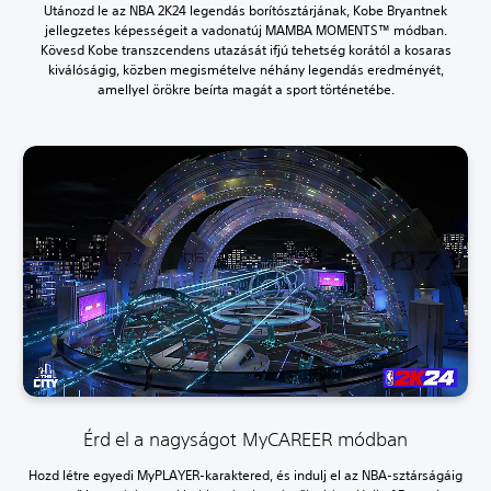
Utánozd le az NBA 2K24 legendás borítósztárjának, Kobe Bryantnek
jellegzetes képességeit a vadonatúj MAMBA MOMENTS™ módban.
Kövesd Kobe transzcendens utazását ifjú tehetség korától a kosaras
kiválóságig, közben megismételve néhány legendás eredményét,
amellyel örökre beírta magát a sport történetébe.
Érd el a nagyságot MyCAREER módban
Hozd létre egyedi MyPLAYER-karaktered, és indulj el az NBA-sztárságáig