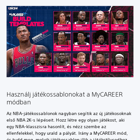
Használj játékossablonokat a MyCAREER
módban
Az NBA-játékossablonok nagyban segítik az új játékosoknak
első NBA 2K-s lépéseit. Hozz létre egy olyan játékost, aki
egy NBA-klasszisra hasonlít, és nézz szembe az
ellenfelekkel, hogy urald a pályát. Irány a MyCAREER mód,
és tudd meg, melyik játékossablon illik a játékstílusodhoz.