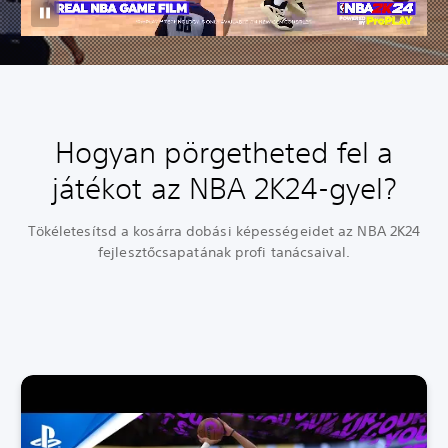
Hogyan pörgetheted fel a
játékot az NBA 2K24-gyel?
Tökéletesítsd a kosárra dobási képességeidet az NBA 2K24
fejlesztőcsapatának profi tanácsaival.