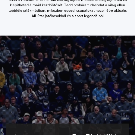
kiépítheted álmaid kezdőötösét. Tedd próbára tudásodat a világ ellen
többféle játékmódban, miközben egyedi csapatokat hozol létre aktuális
All-Star játékosokból és a sport legendáiból