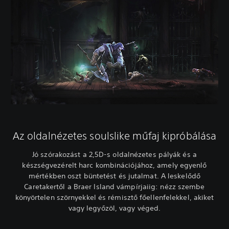
Az oldalnézetes soulslike műfaj kipróbálása
Jó szórakozást a 2,5D-s oldalnézetes pályák és a
készségvezérelt harc kombinációjához, amely egyenlő
mértékben oszt büntetést és jutalmat. A leskelődő
Caretakertől a Braer Island vámpírjaiig: nézz szembe
könyörtelen szörnyekkel és rémisztő főellenfelekkel, akiket
vagy legyőzöl, vagy véged.