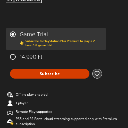
PS5
PS5 PRO ENHANCED
Game Trial
Subscribe to PlayStation Plus Premium to play a 2-
hour full game trial
14.990 Ft
Subscribe
Offline play enabled
1 player
Remote Play supported
PS5 and PS Portal cloud streaming supported only with Premium
subscription