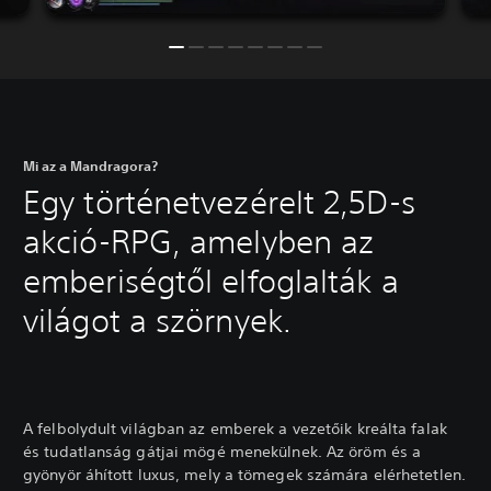
Mi az a Mandragora?
Egy történetvezérelt 2,5D-s
akció-RPG, amelyben az
emberiségtől elfoglalták a
világot a szörnyek.
A felbolydult világban az emberek a vezetőik kreálta falak
és tudatlanság gátjai mögé menekülnek. Az öröm és a
gyönyör áhított luxus, mely a tömegek számára elérhetetlen.