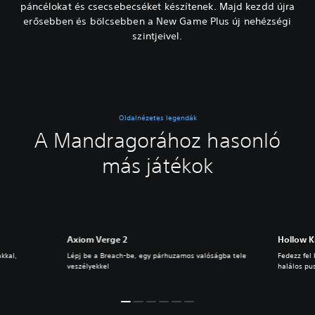
páncélokat és csecsebecséket készítenek. Majd kezdd újra
erősebben és bölcsebben a New Game Plus új nehézségi
szintjeivel.
Oldalnézetes legendák
A Mandragorához hasonló
más játékok
Axiom Verge 2
Hollow K
akkal,
Lépj be a Breach-be, egy párhuzamos valóságba tele
Fedezz fel
veszélyekkel
halálos pu