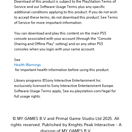
Download of this product is subject to the PlayStation Terms of 
u
r
c
e
Service and our Software Usage Terms plus any specific 
a
t
o
o
additional conditions applying to this product. If you do not wish 
l
h
n
v
to accept these terms, do not download this product. See Terms 
a
e
t
e
of Service for more important information.
u
m
r
r
d
a
o
a
You can download and play this content on the main PS5 
i
i
l
l
console associated with your account (through the “Console 
o
n
s
l
Sharing and Offline Play” setting) and on any other PS5 
v
s
t
c
consoles when you login with your same account.
o
t
o
h
l
o
a
a
See 
u
r
n
l
Health Warnings
m
y
a
l
 for important health information before using this product.
e
a
l
e
s
n
t
n
Library programs ©Sony Interactive Entertainment Inc. 
.
d
e
g
exclusively licensed to Sony Interactive Entertainment Europe. 
m
r
e
Software Usage Terms apply, See eu.playstation.com/legal for 
a
n
o
full usage rights.
i
a
f
n
t
t
c
i
h
h
v
e
© MY.GAMES B.V and Primal Game Studio Ltd 2025. All
a
e
g
rights reserved. Published by Knights Peak Interactive - A
r
p
a
a
division of MY.GAMES B.V.
r
m