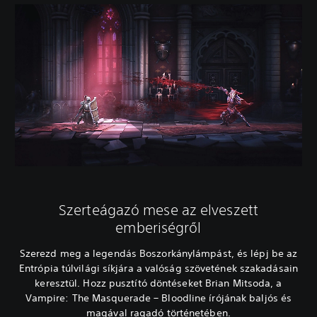
Szerteágazó mese az elveszett
emberiségről
Szerezd meg a legendás Boszorkánylámpást, és lépj be az
Entrópia túlvilági síkjára a valóság szövetének szakadásain
keresztül. Hozz pusztító döntéseket Brian Mitsoda, a
Vampire: The Masquerade – Bloodline írójának baljós és
magával ragadó történetében.