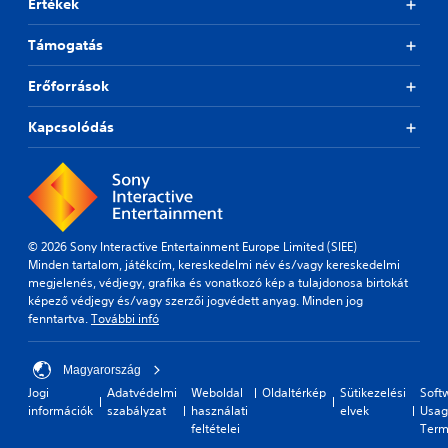
p
Értékek
g
r
s
e
Támogatás
u
s
p
e
Erőforrások
p
t
o
d
r
Kapcsolódás
i
t
f
i
f
s
i
p
c
r
u
o
l
© 2026 Sony Interactive Entertainment Europe Limited (SIEE)
v
t
Minden tartalom, játékcím, kereskedelmi név és/vagy kereskedelmi
i
y
megjelenés, védjegy, grafika és vonatkozó kép a tulajdonosa birtokát
d
l
képező védjegy és/vagy szerzői jogvédett anyag. Minden jog
e
e
fenntartva.
További infó
d
v
.
e
l
Magyarország
.
Jogi
Adatvédelmi
Weboldal
Oldaltérkép
Sütikezelési
Soft
információk
szabályzat
használati
elvek
Usag
T
feltételei
Term
u