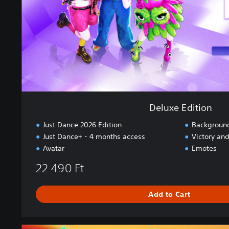
i
t
i
o
n
Deluxe Edition
Just Dance 2026 Edition
Backgroun
Just Dance+ - 4 months access
Victory and
Avatar
Emotes
22.490 Ft
Add to Cart