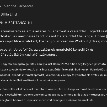
o – Sabrina Carpenter
Billie Eilish
AN MIÉRT TÁNCOLNI
szórakoztató és emlékezetes pillanatokat a családdal. Engedd sza
oldalad, és mért össze tánctudásod barátaiddal Challenge (Kihívás
eni saját fitneszcélokért, közben jól szórakozva Workout (Edzés) m
pcsolat, Ubisoft-fiók, az eszköznek megfelelő konzolfiók és
lőfizetés (külön kapható) szükséges.
e+ egy streamingszolgáltatás, amely a Just Dance 2025 Edition segítségével játszható,
iztosít további dalokhoz. Az általános szerződési feltételek érvényesek. Ubisoft-fiók,
nzolfiók, állandó internetkapcsolat, valamint díj és/vagy folyamatos előfizetési díj m
orhatár és területi korlátozások lehetnek érvényesek.
ce Controller alkalmazással rendelkező okostelefon szükséges a mozdulatok követésé
bbi kiegészítőkre! iOS-telefonokon kompatibilis az iPhone 6S és újabb modellekkel. 
a legtöbb Android 9+ operációs rendszert támogató eszközön használható.