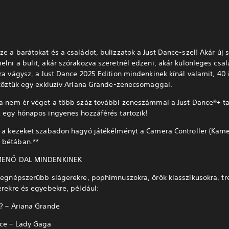
e a barátokat és a családot, bulizzatok a Just Dance-szel! Akár új s
lni a bulit, akár szórakozva szeretnél edzeni, akár különleges csal
ra vágysz, a Just Dance 2025 Edition mindenkinek kínál valamit, 40
, köztük egy exkluzív Ariana Grande-zenecsomaggal.
ha nem ér véget a több száz további zeneszámmal a Just Dance®+ t
z egy hónapos ingyenes hozzáférés tartozik!
i a kezeket szabadon hagyó játékélményt a Camera Controller (Kame
 bétában.**
 MENŐ DAL MINDENKINEK
 legnépszerűbb slágerekre, pophimnuszokra, örök klasszikusokra, tr
erekre és egyebekre, például:
d? – Ariana Grande
ace – Lady Gaga