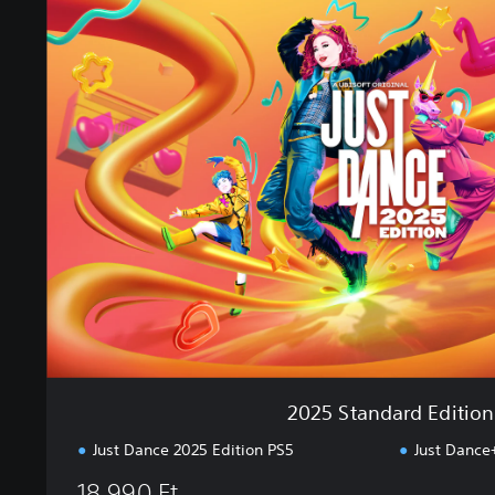
2
0
2
5
S
t
a
n
d
a
r
d
E
d
i
t
i
o
2025 Standard Edition
n
Just Dance 2025 Edition PS5
Just Dance
18.990 Ft