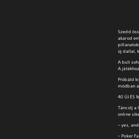
Szedd össz
akarod eme
pillanatok
új dallal
A buli so
A játékho
Próbáld k
módban a
40 ÚJ ÉS
Táncolj a
online sik
– yes, an
– Poker F