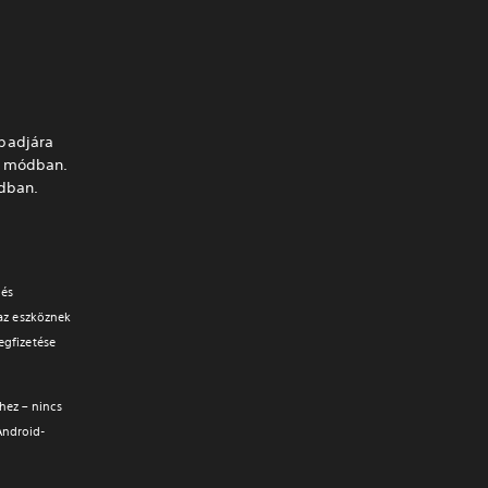
badjára
) módban.
ódban.
 és
 az eszköznek
egfizetése
hez – nincs
Android-