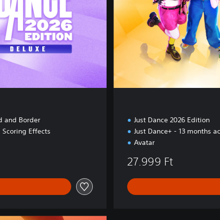
E
d
i
t
i
o
n
d and Border
Just Dance 2026 Edition
 Scoring Effects
Just Dance+ - 13 months a
Avatar
27.999 Ft