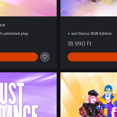
n
nce
th unlimited play
Just Dance 2026 Edition
18.990 Ft
U
l
t
i
m
a
t
e