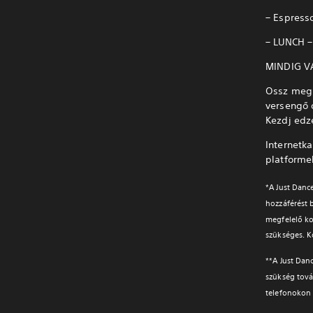
– Espress
– LUNCH – 
MINDIG V
Ossz meg 
versengő 
Kezdj edz
Internetka
platforme
*A Just Danc
hozzáférést b
megfelelő ko
szükséges. K
**A Just Dan
szükség tová
telefonokon 