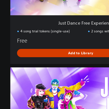
x
p
e
r
Just Dance Free Experie
i
e
4 song trial tokens (single-use)
2 songs wi
n
Free
c
e
Add to Library
D
e
l
u
x
e
E
d