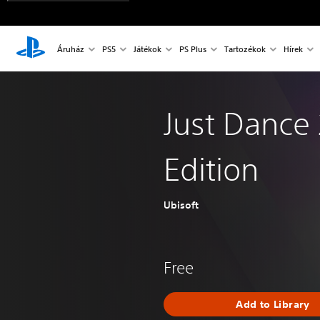
Áruház
PS5
Játékok
PS Plus
Tartozékok
Hírek
Just Dance
Edition
Ubisoft
Free
Add to Library