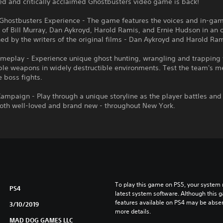
d and critically acclaimed Ghostbusters video game is back!
 Ghostbusters Experience - The game features the voices and in-ga
 of Bill Murray, Dan Aykroyd, Harold Ramis, and Ernie Hudson in an o
ed by the writers of the original films - Dan Aykroyd and Harold Ram
meplay - Experience unique ghost hunting, wrangling and trapping 
le weapons in widely destructible environments. Test the team's me
e boss fights.
Campaign - Play through a unique storyline as the player battles and
both well-loved and brand new - throughout New York.
To play this game on PS5, your system 
PS4
latest system software. Although this 
features available on PS4 may be absen
3/10/2019
more details.
MAD DOG GAMES LLC