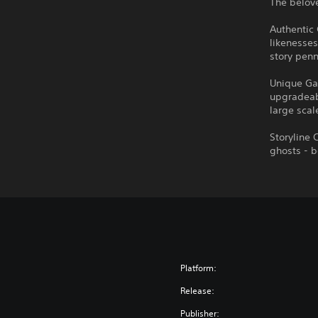
The belove
Authentic
likenesses
story penn
Unique Ga
upgradeab
large scal
Storyline 
ghosts - 
Platform:
Release:
Publisher: