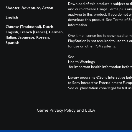
Download of this product is subject to t
Shooter, Adventure, Action
and our Software Usage Terms plus any s
applying to this product. If you do not w
English
download this product. See Terms of Se
information.
Chinese (Traditional), Dutch,
English, French (France), German,
One-time licence fee to download to mul
Italian, Japanese, Korean,
PlayStation is not required to use this o
Spanish
for use on other PS4 systems.
See 
Health Warnings
 for important health information before
Library programs ©Sony Interactive Ente
to Sony Interactive Entertainment Euro
See eu.playstation.com/legal for full us
Game Privacy Policy and EULA