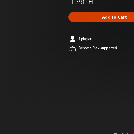
11.290 Ft
Add to Cart
1 player
Remote Play supported