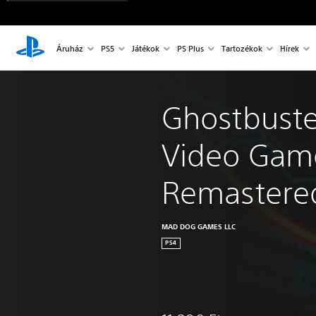
Áruház
PS5
Játékok
PS Plus
Tartozékok
Hírek
Ghostbuste
Video Gam
Remastere
MAD DOG GAMES LLC
PS4