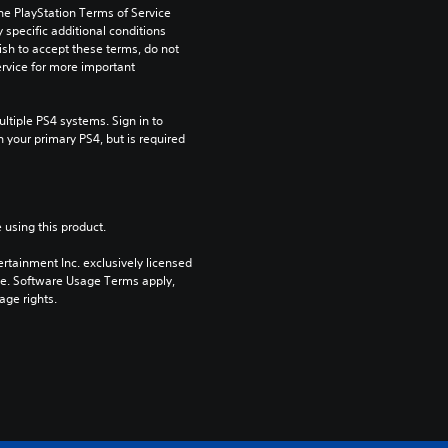
he PlayStation Terms of Service 
pecific additional conditions 
ish to accept these terms, do not 
rvice for more important 
tiple PS4 systems. Sign in to 
n your primary PS4, but is required 
 using this product.
rtainment Inc. exclusively licensed 
pe. Software Usage Terms apply, 
age rights.