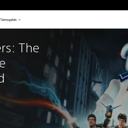
Támogatás
rs: The 
e 
d