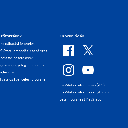
Erőforrások
Kapcsolódás
Szolgáltatási feltételek
PS Store lemondási szabályzat
Korhatár-besorolások
Egészségügyi figyelmeztetés
Fejlesztők
Hivatalos licencelési program
PlayStation alkalmazás (iOS)
PlayStation alkalmazás (Android)
Beta Program at PlayStation