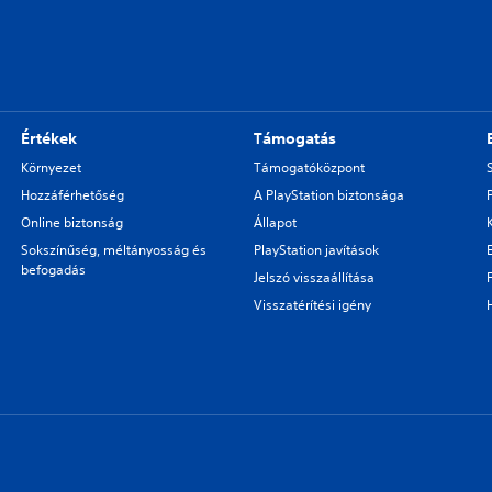
Értékek
Támogatás
Környezet
Támogatóközpont
Hozzáférhetőség
A PlayStation biztonsága
Online biztonság
Állapot
Sokszínűség, méltányosság és
PlayStation javítások
befogadás
Jelszó visszaállítása
Visszatérítési igény