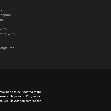
me
riginal
is.
with
ttle with
 captures
may need to be updated to the 
game is playable on PS5, some 
t. See PlayStation.com/bc for 